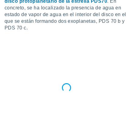
 seleccionar
disco protoplanetario de la estrella PDS70
. En
o.
concreto, se ha localizado la presencia de agua en
estado de vapor de agua en el interior del disco en el
calización
que se están formando dos exoplanetas, PDS 70 b y
precisa e
ión mediante
PDS 70 c.
, publicidad
dos,
 publicidad
,
ón de
 desarrollo
s.
tros 1199
ios