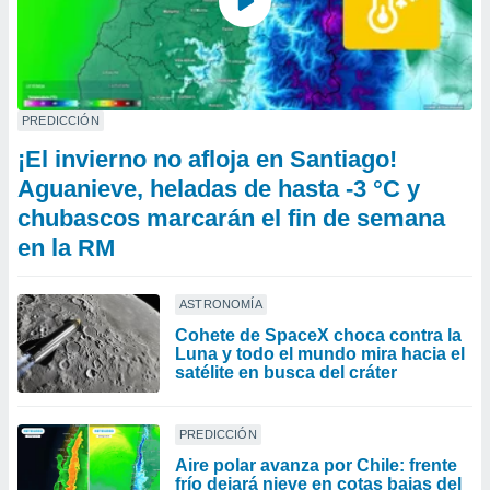
PREDICCIÓN
¡El invierno no afloja en Santiago!
Aguanieve, heladas de hasta -3 °C y
chubascos marcarán el fin de semana
en la RM
ASTRONOMÍA
Cohete de SpaceX choca contra la
Luna y todo el mundo mira hacia el
satélite en busca del cráter
PREDICCIÓN
Aire polar avanza por Chile: frente
frío dejará nieve en cotas bajas del