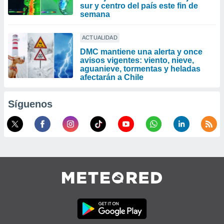
sur y centro del país este fin de
semana
ACTUALIDAD
DMC mantiene una alerta y once
avisos vigentes: viento, nieve,
aguanieve, tormentas y heladas
afectarán a Chile
Síguenos