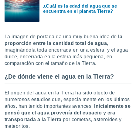
 botón
¿Cuál es la edad del agua que se
.
encuentra en el planeta Tierra?
nto,
La imagen de portada da una muy buena idea de
la
cios
kies,
proporción entre la cantidad total de agua
,
ores únicos
imaginándola toda encerrada en una esfera, y el agua
as similares
dulce, encerrada en la esfera más pequeña, en
nar,
comparación con el tamaño de la Tierra.
rocesar
onales como
¿De dónde viene el agua en la Tierra?
 este sitio
recciones IP
ficadores de
El origen del agua en la Tierra ha sido objeto de
 posible
numerosos estudios que, especialmente en los últimos
s
 traten tus
años, han tenido importantes avances.
Inicialmente se
nales en
pensó que el agua provenía del espacio y era
 interés
transportada a la Tierra
por cometas, asteroides y
go a lo que
meteoritos.
nerte. Para
retirar su