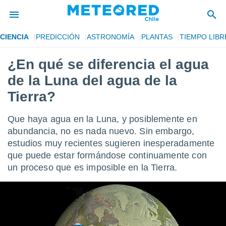
CIENCIA
PREDICCIÓN
ASTRONOMÍA
PLANTAS
TIEMPO LIBR
privacidad
¿En qué se diferencia el agua
o de
eteored.cl)
de la Luna del agua de la
borado por
es para
Tierra?
ue la
 que se
Que haya agua en la Luna, y posiblemente en
e calidad.
eder a este
abundancia, no es nada nuevo. Sin embargo,
ediante las
estudios muy recientes sugieren inesperadamente
opciones:
que puede estar formándose continuamente con
un proceso que es imposible en la Tierra.
ookies y
e forma
d digital
ada, basada
mación