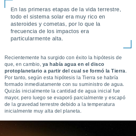
ento u
En las primeras etapas de la vida terrestre,
 de datos
todo el sistema solar era muy rico en
er momento
asteroides y cometas, por lo que la
ic en
frecuencia de los impactos era
o en
particularmente alta.
 Cookies
en
eb.
Recientemente ha surgido con éxito la hipótesis de
y
que, en cambio,
ya había agua en el disco
socios
protoplanetario a partir del cual se formó la Tierra
.
el
Por tanto, según esta hipótesis la Tierra se habría
formado inmediatamente con su suministro de agua.
to de
Quizás inicialmente la cantidad de agua inicial fue
mayor, pero luego se evaporó parcialmente y escapó
la
de la gravedad terrestre debido a la temperatura
 en un
inicialmente muy alta del planeta.
 y/o acceder
 de datos
ara
 anuncios
ar perfiles