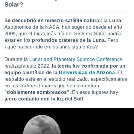
 seleccionar
Solar?
o.
calización
Se descubrió en nuestro satélite natural: la Luna.
precisa e
ión mediante
Astrónomos de la NASA, han sugerido desde el año
2009, que el lugar más frío del Sistema Solar podría
, publicidad
estar en los
profundos cráteres de la Luna.
Pero
¿qué ha ocurrido en los años siguientes?
dos,
 publicidad
Durante la
Lunar and Planetary Science Conference
,
realizada este 2022,
la teoría fue confirmada por un
ón de
 desarrollo
equipo científico de la
Universidad de Arizona
.
El
s.
respaldo está en el estudio realizado, específicamente,
en los cráteres lunares que se encuentran
tros 1199
"doblemente sombreados".
En esos lugares hay
ios
¡cero contacto con la luz del Sol!