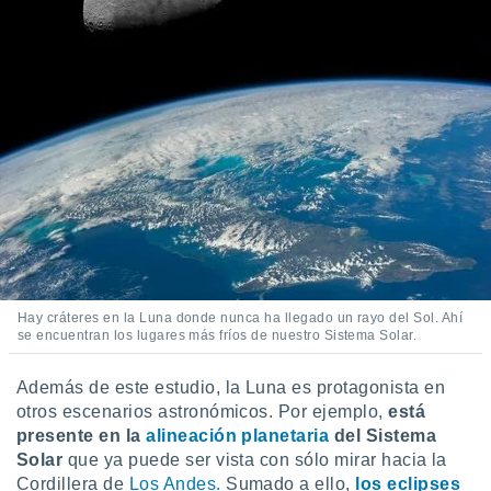
Hay cráteres en la Luna donde nunca ha llegado un rayo del Sol. Ahí
se encuentran los lugares más fríos de nuestro Sistema Solar.
Además de este estudio, la Luna es protagonista en
otros escenarios astronómicos. Por ejemplo,
está
presente en la
alineación planetaria
del Sistema
Solar
que ya puede ser vista con sólo mirar hacia la
Cordillera de
Los Andes.
Sumado a ello,
los eclipses