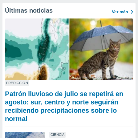
Últimas noticias
Ver más
PREDICCIÓN
Patrón lluvioso de julio se repetirá en
agosto: sur, centro y norte seguirán
recibiendo precipitaciones sobre lo
normal
CIENCIA