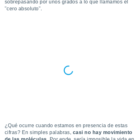
sobrepasando por unos grados a lo que llamamos el
 botón
"cero absoluto".
.
nto,
cios
kies,
ores únicos
as similares
nar,
rocesar
onales como
 este sitio
recciones IP
ficadores de
 posible
s
 traten tus
nales en
 interés
¿Qué ocurre cuando estamos en presencia de estas
go a lo que
cifras? En simples palabras,
casi no hay movimiento
nerte. Para
retirar su
de las moléculas.
Por ende, sería imposible la vida en