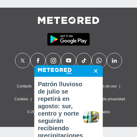
Patrón lluvioso
Contacto
Sobre nosotros
FAQ
Términos de uso
de julio se
repetirá en
Cookies
Política de privacidad
Configuración de privacidad
agosto: sur,
© 2026 Meteored. Todos los derechos reservados
centro y norte
seguirán
recibiendo
precipitaciones