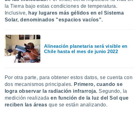
ento u
la Tierra bajo estas condiciones de temperatura.
Inclusive,
hay lugares más gélidos en el Sistema
 de datos
Solar, denominados "espacios vacíos".
er momento
ic en
o en
 Cookies
en
Alineación planetaria será visible en
Chile hasta el mes de junio 2022
eb.
y
socios
el
Por otra parte, para obtener estos datos, se cuenta con
dos mecanismos principales.
Primero, cuando se
to de
logra observar la radiación infrarroja.
Segundo, la
medición realizada
en función de la luz del Sol que
la
reciben las áreas
que se están analizando.
 en un
 y/o acceder
 de datos
ara
 anuncios
ar perfiles