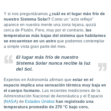
uedes
uestro sitio
ed.cl. En
Y si nos preguntáramos
¿cuál es el lugar más frío de
te
nuestro Sistema Solar?
Como un "acto reflejo"
 de que
aparece en nuestra mente una zona lejana, quizá
talarán
e sean
cerca de Plutón. Pero, muy por el contrario,
las
para
temperaturas más bajas del sistema que habitamos
a
se encuentran en un astro
que podemos contemplar
por el sitio
a simple vista gran parte del mes.
o se
cookies para
El lugar más frío de nuestro
nto ni para
Sistema Solar nunca recibe la luz
licidad o
del Sol.
ado, aunque
Expertos en Astronomía afirman que
estar en el
sualizar
espacio implica una sensación térmica muy baja en
general no
el cuerpo humano.
Las recientes mediciones de la
ada. Puedes
 instalación
Administración Nacional de Aeronáutica y el Espacio
y acceder a
(
NASA
) de
Estados Unidos
han registrado una
io web a
temperatura promedio de 270 °C bajo cero,
ste abono