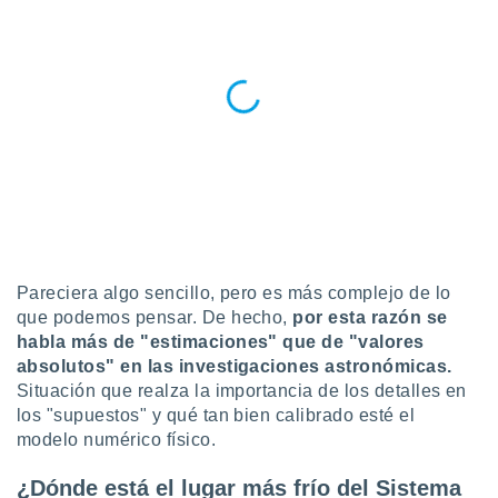
idad
a, utilizar
a
 la
da, crear un
personalizar
o, uso de
a la
e contenido
do, medir el
 de la
medir el
 del
Pareciera algo sencillo, pero es más complejo de lo
 comprender
que podemos pensar. De hecho,
por esta razón se
 través de
habla más de "estimaciones" que de "valores
s o a través
absolutos" en las investigaciones astronómicas.
nación de
Situación que realza la importancia de los detalles en
edentes de
los "supuestos" y qué tan bien calibrado esté el
fuentes,
y mejora de
modelo numérico físico.
os, uso de
ados con el
¿Dónde está el lugar más frío del Sistema