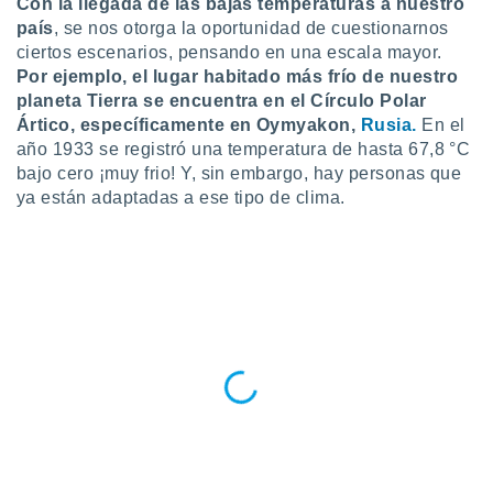
Con la llegada de las bajas temperaturas a nuestro
país
, se nos otorga la oportunidad de cuestionarnos
do en
 mismo.
ciertos escenarios, pensando en una escala mayor.
sultar más
Por ejemplo, el lugar habitado más frío de nuestro
 en nuestra
planeta Tierra se encuentra en el Círculo Polar
 Cookies
y
Ártico, específicamente en Oymyakon,
Rusia.
En el
ualquier
año 1933 se registró una temperatura de hasta 67,8 °C
bajo cero ¡muy frio! Y, sin embargo, hay personas que
ento
 botón
ya están adaptadas a ese tipo de clima.
ación de
kies
 disponible
e nuestra
.
IVAMENTE,
as
 a cookies
 no aceptar
ón de