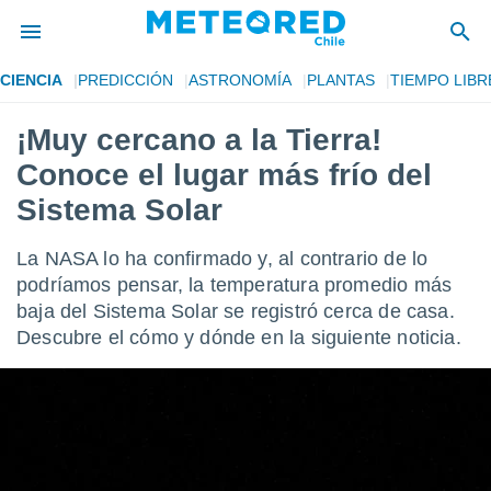
CIENCIA
PREDICCIÓN
ASTRONOMÍA
PLANTAS
TIEMPO LIBR
privacidad
¡Muy cercano a la Tierra!
o de
eteored.cl)
Conoce el lugar más frío del
borado por
es para
Sistema Solar
ue la
 que se
La NASA lo ha confirmado y, al contrario de lo
e calidad.
eder a este
podríamos pensar, la temperatura promedio más
ediante las
baja del Sistema Solar se registró cerca de casa.
opciones:
Descubre el cómo y dónde en la siguiente noticia.
ookies y
e forma
d digital
ada, basada
mación