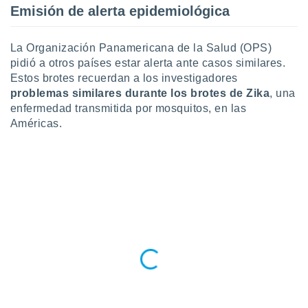
Emisión de alerta epidemiológica
 botón
.
La Organización Panamericana de la Salud (OPS)
nto,
pidió a otros países estar alerta ante casos similares.
Estos brotes recuerdan a los investigadores
cios
problemas similares durante los brotes de Zika
, una
kies,
enfermedad transmitida por mosquitos, en las
ores únicos
as similares
Américas.
nar,
rocesar
onales como
 este sitio
recciones IP
ficadores de
 posible
s
 traten tus
nales en
 interés
go a lo que
nerte. Para
retirar su