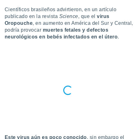
do en
Científicos brasileños advirtieron, en un artículo
 mismo.
publicado en la revista
Science
, que el
virus
sultar más
Oropouche
, en aumento en América del Sur y Central,
 en nuestra
podría provocar
muertes fetales y defectos
 Cookies
y
neurológicos en bebés infectados en el útero
.
ualquier
ento
 botón
ación de
kies
 disponible
e nuestra
.
IVAMENTE,
as
 a cookies
 no aceptar
ón de
Este virus aún es poco conocido
, sin embargo el