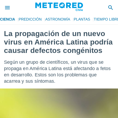
CIENCIA
PREDICCIÓN
ASTRONOMÍA
PLANTAS
TIEMPO LIBR
privacidad
La propagación de un nuevo
o de
eteored.cl)
virus en América Latina podría
borado por
es para
causar defectos congénitos
ue la
 que se
Según un grupo de científicos, un virus que se
e calidad.
eder a este
propaga en América Latina está afectando a fetos
ediante las
en desarrollo. Estos son los problemas que
opciones:
acarrea y sus síntomas.
ookies y
e forma
d digital
ada, basada
mación