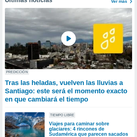
Últimas noticias
Ver más
PREDICCIÓN
Tras las heladas, vuelven las lluvias a
Santiago: este será el momento exacto
en que cambiará el tiempo
TIEMPO LIBRE
Viajes para caminar sobre
glaciares: 4 rincones de
Sudamérica que parecen sacados