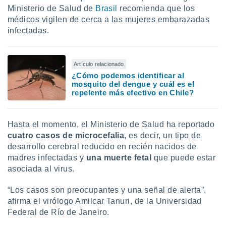
uedes
Ministerio de Salud de
Brasil
recomienda que los
uestro sitio
médicos vigilen de cerca a las mujeres embarazadas
ed.cl. En
infectadas.
te
 de que
talarán
e sean
Artículo relacionado
para
¿Cómo podemos identificar al
a
mosquito del dengue y cuál es el
por el sitio
repelente más efectivo en Chile?
o se
cookies para
Hasta el momento, el Ministerio de Salud ha reportado
nto ni para
cuatro casos de microcefalia
, es decir, un tipo de
licidad o
desarrollo cerebral reducido en recién nacidos de
ado, aunque
madres infectadas y
una muerte fetal
que puede estar
sualizar
asociada al virus.
general no
ada. Puedes
“Los casos son preocupantes y una señal de alerta”,
 instalación
afirma el virólogo Amilcar Tanuri, de la Universidad
y acceder a
Federal de Río de Janeiro.
io web a
ste abono