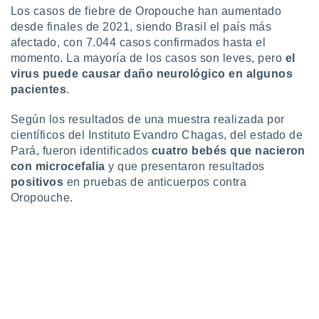
 seleccionar
Los casos de fiebre de Oropouche han aumentado
o.
desde finales de 2021, siendo Brasil el país más
calización
afectado, con 7.044 casos confirmados hasta el
precisa e
momento. La mayoría de los casos son leves, pero
el
ión mediante
virus puede causar daño neurológico en algunos
pacientes
.
, publicidad
dos,
Según los resultados de una muestra realizada por
 publicidad
científicos del Instituto Evandro Chagas, del estado de
,
Pará, fueron identificados
cuatro bebés que nacieron
ón de
con microcefalia
y que presentaron resultados
 desarrollo
positivos
en pruebas de anticuerpos contra
s.
Oropouche.
tros 1199
ios