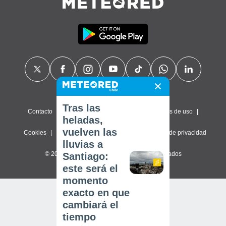
Tras las
Contacto
Sobre nosotros
FAQ
Términos de uso
heladas,
vuelven las
Cookies
Política de privacidad
Configuración de privacidad
lluvias a
© 2026 Meteored. Todos los derechos reservados
Santiago:
este será el
momento
exacto en que
cambiará el
tiempo