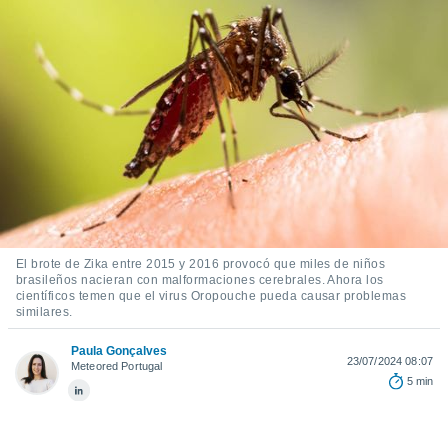
ediante
ecnologías
nos permite
estra
ara seguir
e contenido
stándares
ACEPTAR
sin coste.
Y
CONTINUAR
 botón
continuar",
der a la
CONFIGURACIÓN
ndo la
 de todas
, ya sean
El brote de Zika entre 2015 y 2016 provocó que miles de niños
brasileños nacieran con malformaciones cerebrales. Ahora los
de nuestros
científicos temen que el virus Oropouche pueda causar problemas
 nos
similares.
 y análisis
Paula Gonçalves
tamiento en
23/07/2024 08:07
Meteored Portugal
b, así como
5 min
un perfil
para
ublicidad y