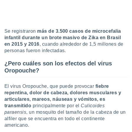
ento u
 de datos
er momento
ic en
Se registraron
más de 3.500 casos de microcefalia
o en
infantil durante un brote masivo de Zika en Brasil
 Cookies
en
en 2015 y 2016
, cuando alrededor de 1,5 millones de
eb.
personas fueron infectadas.
y
¿Pero cuáles son los efectos del virus
socios
Oropouche?
el
to de
El virus Oropouche, que puede provocar
fiebre
repentina, dolor de cabeza, dolores musculares y
la
articulares, mareos, náuseas y vómitos, es
 en un
transmitido
principalmente por el
Culicoides
 y/o acceder
paraensis
, un mosquito del tamaño de la cabeza de un
 de datos
alfiler que se encuentra en todo el continente
ara
 anuncios
americano.
ar perfiles