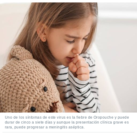
idad
a, utilizar
a
 la
da, crear un
personalizar
o, uso de
a la
e contenido
do, medir el
 de la
medir el
 del
 comprender
 través de
s o a través
nación de
edentes de
fuentes,
Uno de los síntomas de este virus es la fiebre de Oropouche y puede
y mejora de
durar de cinco a siete días y aunque la presentación clínica grave es
os, uso de
rara, puede progresar a meningitis aséptica.
ados con el