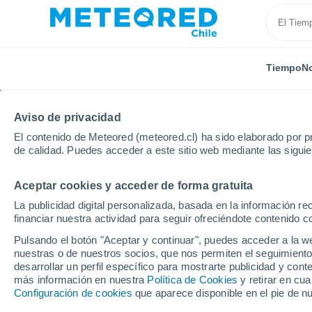
Tiempo
No
TODAS
ACTUALIDAD
CIENCIA
PREDICCIÓN
ASTR
Aviso de privacidad
El contenido de Meteored (meteored.cl) ha sido elaborado por pr
de calidad. Puedes acceder a este sitio web mediante las sigui
Aceptar cookies y acceder de forma gratuita
La publicidad digital personalizada, basada en la información r
financiar nuestra actividad para seguir ofreciéndote contenido c
Inicio
Noticias
Ciencia
¡Por primera vez! Astrón
Pulsando el botón "Aceptar y continuar", puedes acceder a la w
nuestras o de nuestros socios, que nos permiten el seguimiento
desarrollar un perfil específico para mostrarte publicidad y co
¡Por primera vez! Ast
más información en nuestra
Política de Cookies
y retirar en cu
Configuración de cookies
que aparece disponible en el pie de n
sistema planetario en 