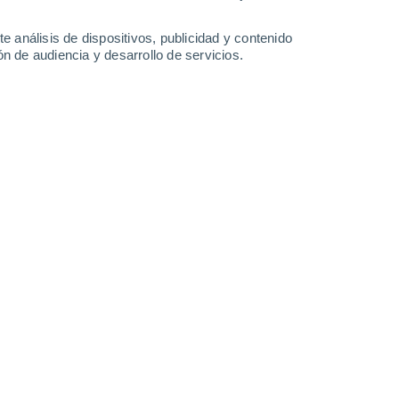
e análisis de dispositivos, publicidad y contenido
n de audiencia y desarrollo de servicios.
 sistema a 374 años luz de la Tierra.
3 10:05
6 min
egamos aquí,
es observar el Universo que
e estrellas, galaxias, planetas
, es
egamos aquí.