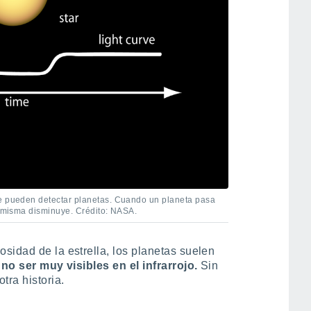
se pueden detectar planetas. Cuando un planeta pasa
la misma disminuye. Crédito: NASA.
sidad de la estrella, los planetas suelen
a
no ser muy visibles en el infrarrojo.
Sin
tra historia.