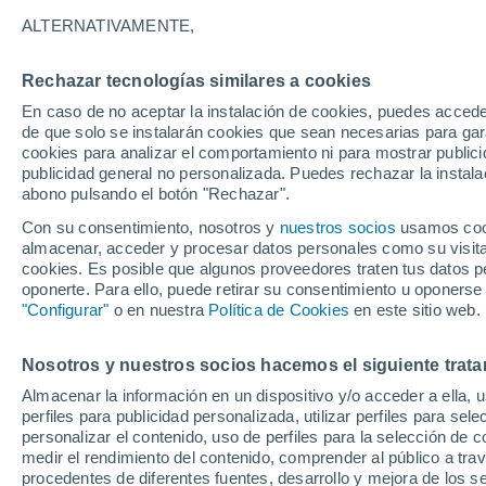
ALTERNATIVAMENTE,
Un grupo de investigadores australiano
en Chile para observar un sistema pla
Rechazar tecnologías similares a cookies
primeras evidencias de planetas en fo
En caso de no aceptar la instalación de cookies, puedes accede
comprensión del Sistema Solar.
de que solo se instalarán cookies que sean necesarias para garan
cookies para analizar el comportamiento ni para mostrar publici
publicidad general no personalizada. Puedes rechazar la instala
abono pulsando el botón "Rechazar".
Con su consentimiento, nosotros y
nuestros socios
usamos cooki
almacenar, acceder y procesar datos personales como su visita e
cookies. Es posible que algunos proveedores traten tus datos pe
oponerte. Para ello, puede retirar su consentimiento u oponerse
"Configurar"
o en nuestra
Política de Cookies
en este sitio web.
Nosotros y nuestros socios hacemos el siguiente trata
Almacenar la información en un dispositivo y/o acceder a ella, 
perfiles para publicidad personalizada, utilizar perfiles para sele
personalizar el contenido, uso de perfiles para la selección de c
medir el rendimiento del contenido, comprender al público a tra
procedentes de diferentes fuentes, desarrollo y mejora de los se