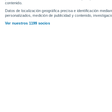
contenido.
Datos de localización geográfica precisa e identificación mediant
personalizados, medición de publicidad y contenido, investigació
Ver nuestros 1199 socios
Investigadores encontraron un planeta en formación en un
Roberta Duarte
17/05/202
Meteored Brasil
Una forma de entender mejor cómo ll
nos rodea.
Al observar la
formación d
posible encontrar indicios de cómo ll