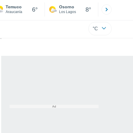
Temuco
Osorno
Puerto
6°
8°
Araucanía
Los Lagos
Los Lagos
°C