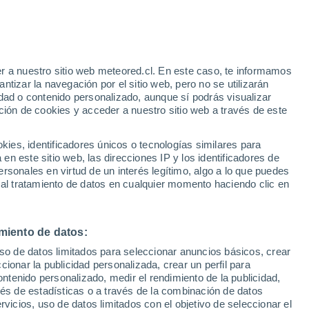
s utilizó datos de un telescopio ubicado
netario en formación. Esta es una de las
rmación y puede contribuir a nuestra
r a nuestro sitio web meteored.cl. En este caso, te informamos
tizar la navegación por el sitio web, pero no se utilizarán
dad o contenido personalizado, aunque sí podrás visualizar
ción de cookies y acceder a nuestro sitio web a través de este
es, identificadores únicos o tecnologías similares para
n este sitio web, las direcciones IP y los identificadores de
rsonales en virtud de un interés legítimo, algo a lo que puedes
 al tratamiento de datos en cualquier momento haciendo clic en
miento de datos:
uso de datos limitados para seleccionar anuncios básicos, crear
ccionar la publicidad personalizada, crear un perfil para
ontenido personalizado, medir el rendimiento de la publicidad,
vés de estadísticas o a través de la combinación de datos
rvicios, uso de datos limitados con el objetivo de seleccionar el