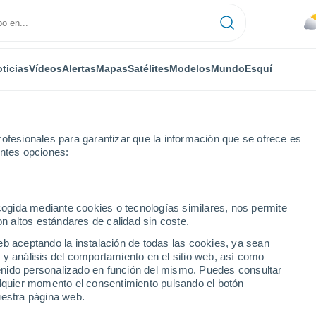
ticias
Vídeos
Alertas
Mapas
Satélites
Modelos
Mundo
Esquí
ONOMÍA
PLANTAS
TIEMPO LIBRE
ofesionales para garantizar que la información que se ofrece es
entes opciones:
ecogida mediante cookies o tecnologías similares, nos permite
on altos estándares de calidad sin coste.
omos encuentran un sistema planetario en fase inicial de formación
eb aceptando la instalación de todas las cookies, ya sean
 y análisis del comportamiento en el sitio web, así como
ntenido personalizado en función del mismo. Puedes consultar
rónomos encuentran un
alquier momento el consentimiento pulsando el botón
uestra página web.
fase inicial de formación