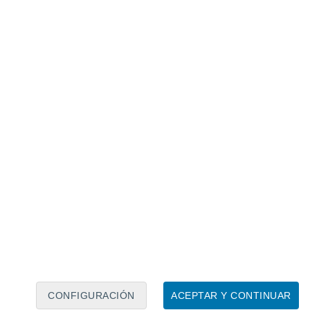
 precisamente el que
puede provocar el
tas y estrellas.
o apunta a que cuna de la Tierra habría
na nebulosa solar
anetas comienzan a
acumular materia es
s variables
como, por ejemplo, la
pia estrella.
n de Asteroides alimenta este misterio,
 que allí
se debería haber formado un
struido en el proceso de formación.
CONFIGURACIÓN
ACEPTAR Y CONTINUAR