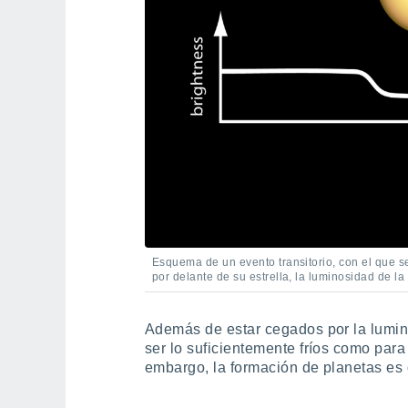
Esquema de un evento transitorio, con el que 
por delante de su estrella, la luminosidad de 
Además de estar cegados por la lumino
ser lo suficientemente fríos como par
embargo, la formación de planetas es o