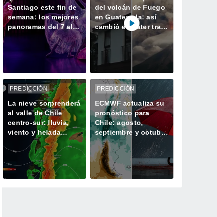
Santiago este fin de
del volcán de Fuego
semana: los mejores
en Guatemala: así
panoramas del 7 al 9
cambió el cráter tras
de agosto
50 horas de intensa
actividad
PREDICCIÓN
PREDICCIÓN
La nieve sorprenderá
ECMWF actualiza su
al valle de Chile
pronóstico para
centro-sur: lluvia,
Chile: agosto,
viento y helada
septiembre y octubre
extrema para este fin
mantendrían una
de semana
señal favorable para
las lluvias