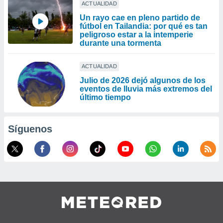
ACTUALIDAD
Un rayo cae en pleno partido de
fútbol en Tailandia: por qué es tan
peligroso estar a la intemperie
durante una tormenta
ACTUALIDAD
Julio de 2026 dejó algunos de los
eventos de lluvia más extremos del
último tiempo
Síguenos