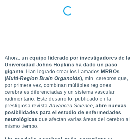
uedes
uestro sitio
ed.cl. En
te
 de que
talarán
e sean
para
a
por el sitio
Ahora,
un equipo liderado por investigadores de la
o se
Universidad Johns Hopkins ha dado un paso
cookies para
gigante
. Han logrado crear los llamados
MRBOs
(
Multi-Region Brain Organoids
)
, mini cerebros que,
nto ni para
licidad o
por primera vez, combinan múltiples regiones
cerebrales diferenciadas y un sistema vascular
ado, aunque
rudimentario. Este desarrollo, publicado en la
sualizar
prestigiosa revista
Advanced Science
,
abre nuevas
general no
posibilidades para el estudio de enfermedades
ada. Puedes
neurológicas
que afectan varias áreas del cerebro al
 instalación
y acceder a
mismo tiempo.
io web a
ste abono