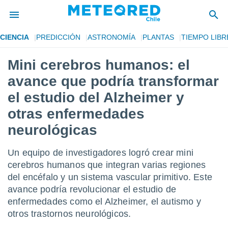
CIENCIA
PREDICCIÓN
ASTRONOMÍA
PLANTAS
TIEMPO LIBR
privacidad
Mini cerebros humanos: el
o de
eteored.cl)
avance que podría transformar
borado por
es para
el estudio del Alzheimer y
ue la
otras enfermedades
 que se
e calidad.
neurológicas
eder a este
ediante las
opciones:
Un equipo de investigadores logró crear mini
cerebros humanos que integran varias regiones
ookies y
del encéfalo y un sistema vascular primitivo. Este
e forma
avance podría revolucionar el estudio de
enfermedades como el Alzheimer, el autismo y
d digital
ada, basada
otros trastornos neurológicos.
mación