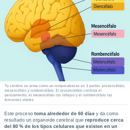
idad
a, utilizar
a
 la
da, crear un
personalizar
o, uso de
a la
e contenido
do, medir el
 de la
medir el
 del
 comprender
Tu cerebro se arma como un rompecabezas en 3 partes: prosencéfalo,
 través de
mesencéfalo y rombencéfalo. El prosencéfalo controla el
s o a través
pensamiento, el mesencéfalo los reflejos y el rombencéfalo las
nación de
funciones vitales.
edentes de
fuentes,
Este proceso
toma alrededor de 60 días
y da como
y mejora de
os, uso de
resultado un organoide cerebral que
reproduce cerca
ados con el
del 80 % de los tipos celulares que existen en un