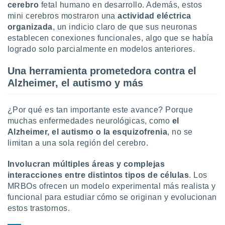
 seleccionar
cerebro
fetal humano en desarrollo. Además, estos
o.
mini cerebros mostraron una
actividad eléctrica
calización
organizada
, un indicio claro de que sus neuronas
precisa e
establecen conexiones funcionales, algo que se había
ión mediante
logrado solo parcialmente en modelos anteriores.
, publicidad
Una herramienta prometedora contra el
Alzheimer, el autismo y más
dos,
 publicidad
,
¿Por qué es tan importante este avance? Porque
ón de
muchas enfermedades neurológicas, como
el
 desarrollo
s.
Alzheimer, el autismo o la esquizofrenia
, no se
limitan a una sola región del cerebro.
tros 1199
ios
Involucran múltiples áreas y complejas
interacciones entre distintos tipos de células
. Los
MRBOs ofrecen un modelo experimental más realista y
funcional para estudiar cómo se originan y evolucionan
estos trastornos.