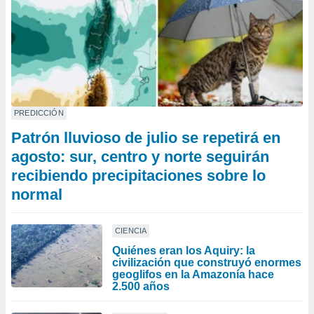
PREDICCIÓN
Patrón lluvioso de julio se repetirá en
agosto: sur, centro y norte seguirán
recibiendo precipitaciones sobre lo
normal
CIENCIA
Quiénes eran los Aquiry: la
civilización que construyó enormes
geoglifos en la Amazonía hace
2.500 años