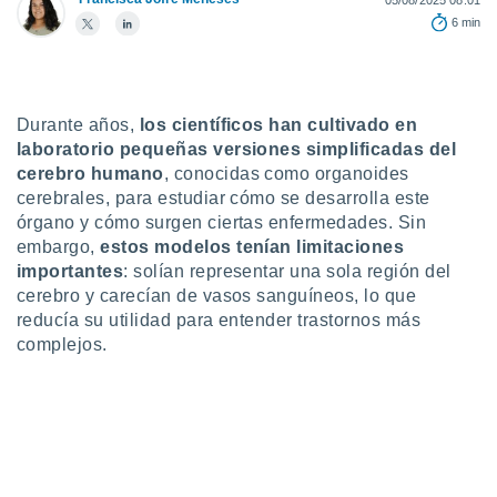
05/08/2025 08:01
6 min
do en
 mismo.
sultar más
 en nuestra
 Cookies
y
Durante años,
los científicos han cultivado en
ualquier
laboratorio pequeñas versiones simplificadas del
cerebro humano
, conocidas como organoides
ento
 botón
cerebrales, para estudiar cómo se desarrolla este
ación de
órgano y cómo surgen ciertas enfermedades. Sin
kies
embargo,
estos modelos tenían limitaciones
 disponible
importantes
: solían representar una sola región del
e nuestra
cerebro y carecían de vasos sanguíneos, lo que
.
reducía su utilidad para entender trastornos más
complejos.
IVAMENTE,
as
 a cookies
 no aceptar
ón de