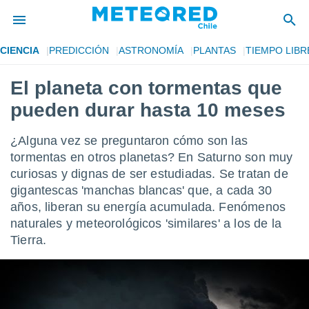
CIENCIA
PREDICCIÓN
ASTRONOMÍA
PLANTAS
TIEMPO LIBR
privacidad
El planeta con tormentas que
o de
eteored.cl)
pueden durar hasta 10 meses
borado por
es para
ue la
¿Alguna vez se preguntaron cómo son las
 que se
tormentas en otros planetas? En Saturno son muy
e calidad.
curiosas y dignas de ser estudiadas. Se tratan de
eder a este
ediante las
gigantescas 'manchas blancas' que, a cada 30
opciones:
años, liberan su energía acumulada. Fenómenos
naturales y meteorológicos 'similares' a los de la
ookies y
Tierra.
e forma
d digital
ada, basada
mación