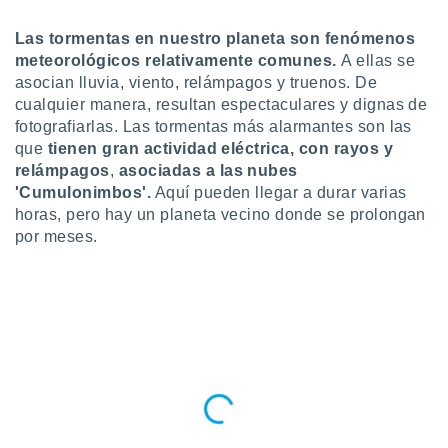
do en
Las tormentas en nuestro planeta son fenómenos
 mismo.
meteorológicos
relativamente comunes.
A ellas se
sultar más
asocian lluvia, viento, relámpagos y truenos. De
 en nuestra
 Cookies
y
cualquier manera, resultan espectaculares y dignas de
ualquier
fotografiarlas. Las tormentas más alarmantes son las
que
tienen gran actividad eléctrica, con rayos y
ento
relámpagos
,
asociadas a las nubes
 botón
'Cumulonimbos'.
Aquí pueden llegar a durar varias
ación de
horas, pero hay un planeta vecino donde se prolongan
kies
 disponible
por meses.
e nuestra
.
IVAMENTE,
as
 a cookies
 no aceptar
ón de