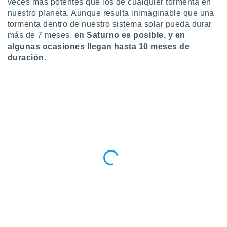
veces más potentes que los de cualquier tormenta en
 botón
nuestro planeta. Aunque resulta inimaginable que una
.
tormenta dentro de nuestro sistema solar pueda durar
más de 7 meses,
en Saturno es posible, y en
nto,
algunas ocasiones llegan hasta 10 meses de
duración.
cios
kies,
ores únicos
as similares
nar,
rocesar
onales como
 este sitio
recciones IP
ficadores de
 posible
s
 traten tus
nales en
 interés
go a lo que
nerte. Para
retirar su