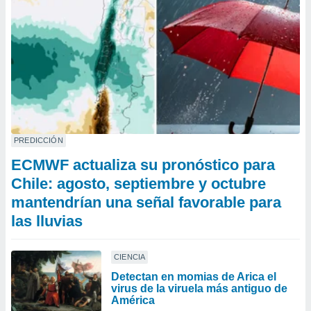
PREDICCIÓN
ECMWF actualiza su pronóstico para
Chile: agosto, septiembre y octubre
mantendrían una señal favorable para
las lluvias
CIENCIA
Detectan en momias de Arica el
virus de la viruela más antiguo de
América