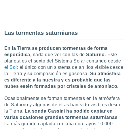
uedes
uestro sitio
ed.cl. En
te
 de que
talarán
Las tormentas saturnianas
e sean
para
a
En la Tierra se producen tormentas de forma
por el sitio
esporádica,
nada que ver con las de
Saturno
. Este
o se
planeta es el sexto del Sistema Solar contando desde
cookies para
el Sol
; el único con un sistema de anillos visible desde
nto ni para
la Tierra y su composición es gaseosa.
Su atmósfera
licidad o
es diferente a la nuestra y es probable que las
nubes estén formadas por cristales de amoníaco.
ado, aunque
sualizar
Ocasionalmente se forman tormentas en la atmósfera
general no
de Saturno y algunas de ellas han sido visibles desde
ada. Puedes
la Tierra.
La sonda Cassini ha podido captar en
 instalación
y acceder a
varias ocasiones grandes tormentas saturnianas
.
io web a
La más grande captada contaba con rayos 10.000
ste abono