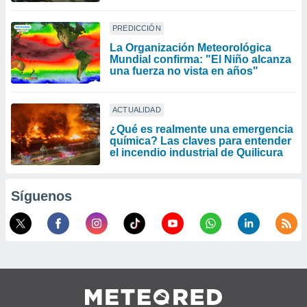
PREDICCIÓN
La Organización Meteorológica
Mundial confirma: "El Niño alcanza
una fuerza no vista en años"
ACTUALIDAD
¿Qué es realmente una emergencia
química? Las claves para entender
el incendio industrial de Quilicura
Síguenos