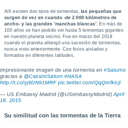
ento u
Allí existen dos tipos de tormentas,
las pequeñas que
 de datos
surgen de vez en cuando -de 2.000 kilómetros de
er momento
ancho- y las grandes 'manchas blancas'.
En más de
ic en
100 años se han podido ver hasta 5 tormentas gigantes
o en
en nuestro planeta vecino. Fue en marzo del 2018
 Cookies
en
cuando el planeta albergó una sucesión de tormentas,
eb.
nunca visto anteriormente. Con focos aislados y
formados en diferentes latitudes.
y
socios
Impresionante imagen de una tormenta en
#Saturno
el
gracias a
@CassiniSaturn
#NASA
to de
http://t.co/yj6DN91MRF
pic.twitter.com/QqQmfkicji
la
— US Embassy Madrid (@USembassyMadrid)
April
 en un
18, 2015
 y/o acceder
 de datos
Su similitud con las tormentas de la Tierra
ara
 anuncios
ar perfiles