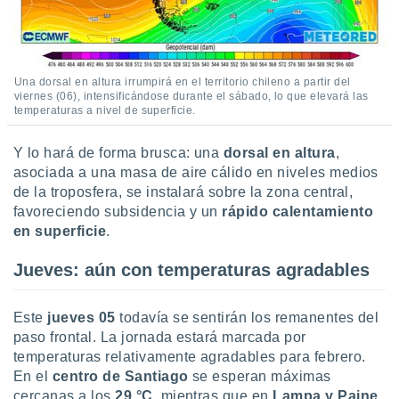
 botón
.
nto,
Una dorsal en altura irrumpirá en el territorio chileno a partir del
viernes (06), intensificándose durante el sábado, lo que elevará las
cios
temperaturas a nivel de superficie.
kies,
ores únicos
Y lo hará de forma brusca: una
dorsal en altura
,
as similares
asociada a una masa de aire cálido en niveles medios
nar,
de la troposfera, se instalará sobre la zona central,
rocesar
onales como
favoreciendo subsidencia y un
rápido calentamiento
 este sitio
en superficie
.
recciones IP
ficadores de
Jueves: aún con temperaturas agradables
 posible
s
 traten tus
Este
jueves 05
todavía se sentirán los remanentes del
nales en
paso frontal. La jornada estará marcada por
 interés
temperaturas relativamente agradables para febrero.
go a lo que
En el
centro de Santiago
se esperan máximas
nerte. Para
retirar su
cercanas a los
29 °C
, mientras que en
Lampa y Paine