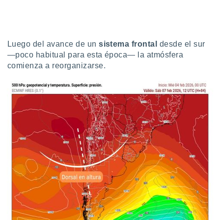
uedes
uestro sitio
ed.cl. En
te
 de que
Luego del avance de un
sistema frontal
desde el sur
talarán
—poco habitual para esta época— la atmósfera
e sean
comienza a reorganizarse.
para
a
por el sitio
o se
cookies para
nto ni para
licidad o
ado, aunque
sualizar
general no
ada. Puedes
 instalación
y acceder a
io web a
ste abono