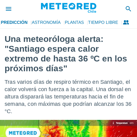
PREDICCIÓN
ASTRONOMÍA
PLANTAS
TIEMPO LIBRE
privacidad
Una meteoróloga alerta:
o de
eteored.cl)
"Santiago espera calor
borado por
es para
extremo de hasta 36 ºC en los
ue la
próximos días"
 que se
e calidad.
eder a este
Tras varios días de respiro térmico en Santiago, el
ediante las
calor volverá con fuerza a la capital. Una dorsal en
opciones:
altura disparará las temperaturas hacia el fin de
ookies y
semana, con máximas que podrían alcanzar los 36
e forma
°C.
d digital
ada, basada
mación