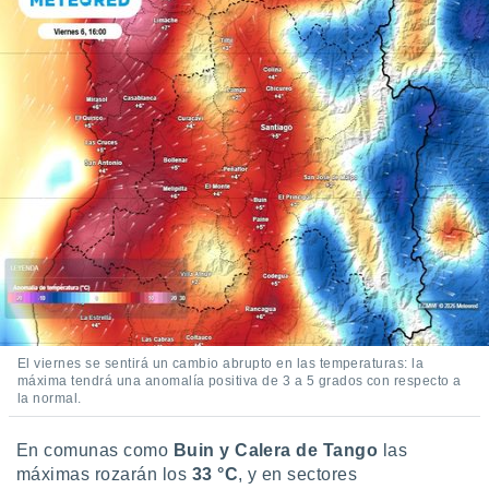
 seleccionar
o.
calización
precisa e
ión mediante
, publicidad
dos,
 publicidad
,
ón de
 desarrollo
s.
tros 1199
ios
El viernes se sentirá un cambio abrupto en las temperaturas: la
máxima tendrá una anomalía positiva de 3 a 5 grados con respecto a
la normal.
En comunas como
Buin y Calera de Tango
las
máximas rozarán los
33 °C
, y en sectores