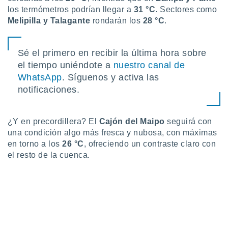
ento u
los termómetros podrían llegar a
31 °C
. Sectores como
Melipilla y Talagante
rondarán los
28 °C
.
 de datos
er momento
ic en
Sé el primero en recibir la última hora sobre
o en
el tiempo uniéndote a
nuestro canal de
 Cookies
en
WhatsApp
. Síguenos y activa las
eb.
notificaciones.
y
socios
¿Y en precordillera? El
Cajón del Maipo
seguirá con
el
una condición algo más fresca y nubosa, con máximas
to de
en torno a los
26 °C
, ofreciendo un contraste claro con
el resto de la cuenca.
la
 en un
 y/o acceder
 de datos
ara
 anuncios
ar perfiles