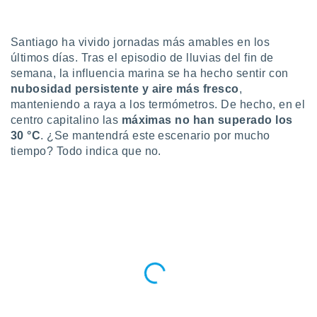
do en
 mismo.
Santiago ha vivido jornadas más amables en los
sultar más
últimos días. Tras el episodio de lluvias del fin de
 en nuestra
 Cookies
y
semana, la influencia marina se ha hecho sentir con
ualquier
nubosidad persistente y aire más fresco
,
manteniendo a raya a los termómetros. De hecho, en el
ento
centro capitalino las
máximas no han superado los
 botón
30 °C
. ¿Se mantendrá este escenario por mucho
ación de
tiempo? Todo indica que no.
kies
 disponible
e nuestra
.
IVAMENTE,
as
 a cookies
 no aceptar
ón de