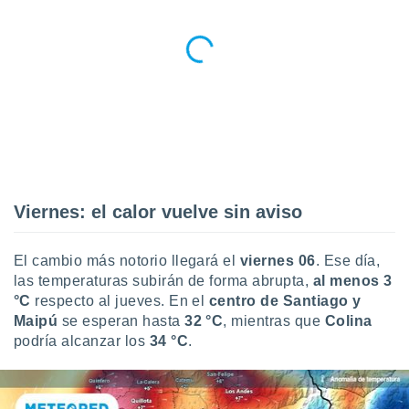
idad
a, utilizar
a
 la
da, crear un
personalizar
o, uso de
a la
e contenido
do, medir el
 de la
Viernes: el calor vuelve sin aviso
medir el
 del
 comprender
El cambio más notorio llegará el
viernes 06
. Ese día,
 través de
las temperaturas subirán de forma abrupta,
al menos 3
s o a través
°C
respecto al jueves. En el
centro de Santiago y
nación de
Maipú
se esperan hasta
32 °C
, mientras que
Colina
edentes de
podría alcanzar los
34 °C
.
fuentes,
y mejora de
os, uso de
ados con el