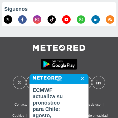
Síguenos
ECMWF
actualiza su
pronóstico
Contacto
Sobre nosotros
FAQ
Términos de uso
para Chile:
agosto,
Cookies
Política de privacidad
Configuración de privacidad