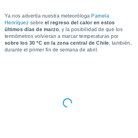
do en
 mismo.
Ya nos advertía nuestra meteoróloga
Pamela
sultar más
Henríquez
sobre
el regreso del calor en estos
 en nuestra
últimos días de marzo
, y la posibilidad de que los
 Cookies
y
termómetros volvieran a marcar temperaturas por
ualquier
sobre los 30 ºC en la zona central de Chile
, también,
ento
durante el primer fin de semana de abril.
 botón
ación de
kies
 disponible
e nuestra
.
IVAMENTE,
as
 a cookies
 no aceptar
ón de