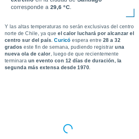
 botón
corresponde a
29,6 ºC
.
.
nto,
Y las altas temperaturas no serán exclusivas del centro
norte de Chile, ya que
el calor luchará por alcanzar el
cios
centro sur del país
.
Curicó
espera entre
28 a 32
kies,
grados
este fin de semana, pudiendo registrar
una
ores únicos
nueva ola de calor
, luego de que recientemente
as similares
terminara
un evento con 12 días de duración
, la
nar,
rocesar
segunda más extensa desde 1970
.
onales como
 este sitio
recciones IP
ficadores de
 posible
s
 traten tus
nales en
 interés
go a lo que
nerte. Para
retirar su