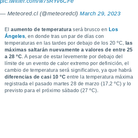
pic.twitter.com/w7sRYv6CFe
idad
a, utilizar
— Meteored.cl (@meteoredcl)
March 29, 2023
a
 la
El
aumento de temperatura
será brusco en
Los
da, crear un
Ángeles
, en donde tras un par de días con
personalizar
temperaturas en las tardes por debajo de los 20 ºC,
las
o, uso de
máximas saltarán nuevamente a valores de entre 25
a la
a 28 ºC
. A pesar de estar levemente por debajo del
e contenido
do, medir el
límite de un evento de calor extremo por definición, el
 de la
cambio de temperatura será significativo, ya que habrá
medir el
diferencias de casi 10 ºC
entre la temperatura máxima
 del
registrada el pasado martes 28 de marzo (17,2 ºC) y lo
 comprender
previsto para el próximo sábado (27 ºC).
 través de
s o a través
nación de
edentes de
fuentes,
y mejora de
os, uso de
ados con el