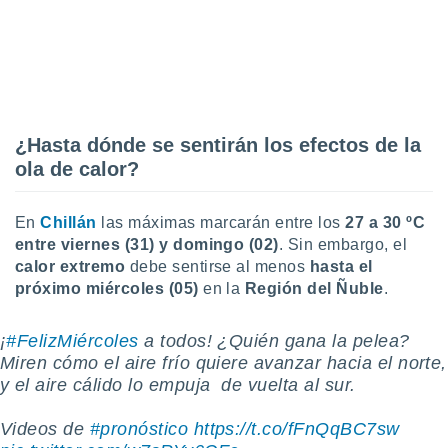
ento u
 de datos
er momento
ic en
o en
¿Hasta dónde se sentirán los efectos de la
 Cookies
en
ola de calor?
eb.
y
En
Chillán
las máximas marcarán entre los
27 a 30 ºC
socios
el
entre viernes (31) y domingo (02)
. Sin embargo, el
calor extremo
debe sentirse al menos
hasta el
to de
próximo miércoles (05)
en la
Región del Ñuble
.
la
¡
#FelizMiércoles
a todos! ¿Quién gana la pelea?
 en un
Miren cómo el aire frío quiere avanzar hacia el norte,
 y/o acceder
y el aire cálido lo empuja ️ de vuelta al sur.
 de datos
ara
 anuncios
Videos de
#pronóstico
https://t.co/fFnQqBC7sw
ar perfiles