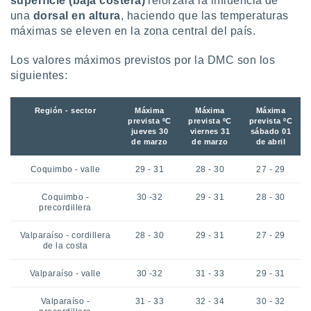
superficie (baja costera)
reforzará la influencia de
una
dorsal en altura
, haciendo que las temperaturas
máximas se eleven en la zona central del país.
Los valores máximos previstos por la DMC son los
siguientes:
Región - sector
Máxima
Máxima
Máxima
prevista ºC
prevista ºC
prevista ºC
jueves 30
viernes 31
sábado 01
de marzo
de marzo
de abril
Coquimbo - valle
29 - 31
28 - 30
27 - 29
Coquimbo -
30 -32
29 - 31
28 - 30
precordillera
Valparaíso - cordillera
28 - 30
29 - 31
27 - 29
de la costa
Valparaíso - valle
30 -32
31 - 33
29 - 31
Valparaíso -
31 - 33
32 - 34
30 - 32