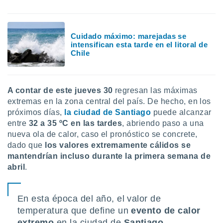
uedes
uestro sitio
ed.cl. En
te
Cuidado máximo: marejadas se
 de que
intensifican esta tarde en el litoral de
talarán
Chile
e sean
para
a
por el sitio
A contar de este jueves 30
regresan las máximas
o se
extremas en la zona central del país. De hecho, en los
cookies para
próximos días,
la ciudad de Santiago
puede alcanzar
entre
32 a 35 ºC en las tardes
, abriendo paso a una
nto ni para
nueva ola de calor, caso el pronóstico se concrete,
licidad o
dado que
los valores extremamente cálidos se
ado, aunque
mantendrían incluso durante la primera semana de
sualizar
abril
.
general no
ada. Puedes
 instalación
En esta época del año, el valor de
y acceder a
temperatura que define un
evento de calor
io web a
ste abono
extremo
en la ciudad de
Santiago