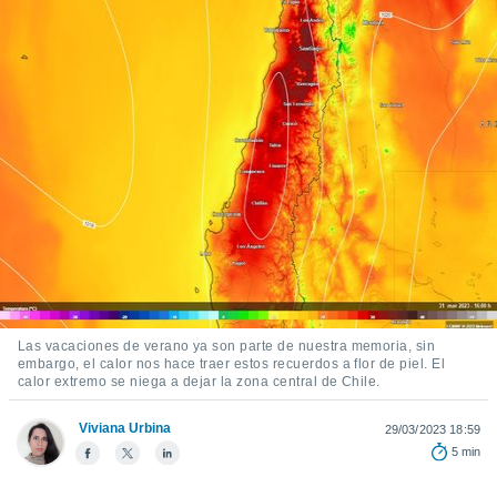
ediante
ecnologías
nos permite
estra
ara seguir
e contenido
stándares
ACEPTAR
sin coste.
Y
CONTINUAR
 botón
continuar",
der a la
CONFIGURACIÓN
ndo la
 de todas
, ya sean
de nuestros
 nos
Las vacaciones de verano ya son parte de nuestra memoria, sin
embargo, el calor nos hace traer estos recuerdos a flor de piel. El
 y análisis
calor extremo se niega a dejar la zona central de Chile.
tamiento en
b, así como
Viviana Urbina
29/03/2023 18:59
un perfil
5 min
para
ublicidad y