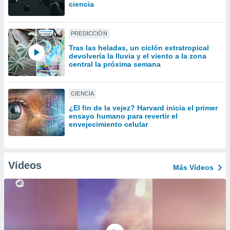
uedes
ciencia
uestro sitio
ed.cl. En
te
PREDICCIÓN
 de que
Tras las heladas, un ciclón extratropical
talarán
devolvería la lluvia y el viento a la zona
e sean
central la próxima semana
para
a
por el sitio
CIENCIA
o se
¿El fin de la vejez? Harvard inicia el primer
cookies para
ensayo humano para revertir el
envejecimiento celular
nto ni para
licidad o
ado, aunque
Vídeos
Más Vídeos
sualizar
general no
ada. Puedes
 instalación
y acceder a
io web a
ste abono