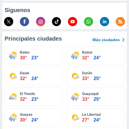
ento u
Síguenos
 de datos
er momento
ic en
o en
Principales ciudades
Más ciudades
 Cookies
en
eb.
Balao
Balzar
30°
23°
32°
24°
y
socios
el
Daule
Durán
32°
24°
33°
25°
to de
El Triunfo
Guayaquil
la
32°
23°
33°
25°
 en un
 y/o acceder
 de datos
Guayas
La Libertad
ara
30°
24°
27°
24°
 anuncios
ar perfiles