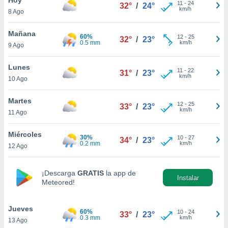
11
-
24
32°
/
24°
km/h
8 Ago
do en
 mismo.
sultar más
Mañana
60%
12
-
25
32°
/
23°
 en nuestra
0.5 mm
km/h
9 Ago
 Cookies
y
ualquier
Lunes
11
-
22
31°
/
23°
km/h
10 Ago
ento
 botón
ación de
Martes
12
-
25
33°
/
23°
kies
km/h
11 Ago
 disponible
e nuestra
Miércoles
30%
10
-
27
.
34°
/
23°
0.2 mm
km/h
12 Ago
IVAMENTE,
¡Descarga
GRATIS
la app de
Instalar
Meteored!
as
 a cookies
Jueves
 no aceptar
60%
10
-
24
33°
/
23°
0.3 mm
km/h
13 Ago
ón de