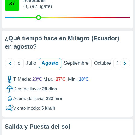
Aceptable
 seleccionar
37
o.
O₃ (92 µg/m³)
calización
precisa e
ión mediante
¿Qué tiempo hace en Milagro (Ecuador)
, publicidad
en
agosto
?
dos,
 publicidad
,
yo
Junio
Julio
Agosto
Septiembre
Octubre
Noviemb
ón de
 desarrollo
s.
T. Media:
23°C
Max.:
27°C
Min:
20°C
tros 1199
Días de lluvia:
29
días
ios
Acum. de lluvia:
283 mm
Viento medio:
5 km/h
Salida y Puesta del sol