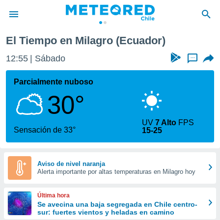
El Tiempo en Milagro (Ecuador)
privacidad
12:55
Sábado
...
o de
eteored.cl)
borado por
Parcialmente nuboso
es para
30°
ue la
 que se
e calidad.
UV
7 Alto
FPS
eder a este
Sensación de 33°
15-25
ediante las
opciones:
ookies y
Aviso de nivel naranja
Alerta importante por altas temperaturas en Milagro hoy
e forma
d digital
Última hora
ada, basada
Se avecina una baja segregada en Chile centro-
sur: fuertes vientos y heladas en camino
mación