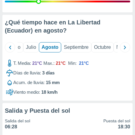
 seleccionar
o.
calización
precisa e
¿Qué tiempo hace en La Libertad
ión mediante
(Ecuador) en
agosto
?
, publicidad
yo
Junio
Julio
Agosto
Septiembre
Octubre
Noviemb
dos,
 publicidad
,
T. Media:
21°C
Max.:
21°C
Min:
21°C
ón de
Días de lluvia:
3
días
 desarrollo
s.
Acum. de lluvia:
15 mm
tros 1199
Viento medio:
18 km/h
ios
Salida y Puesta del sol
Salida del sol
Puesta del sol
06:28
18:30