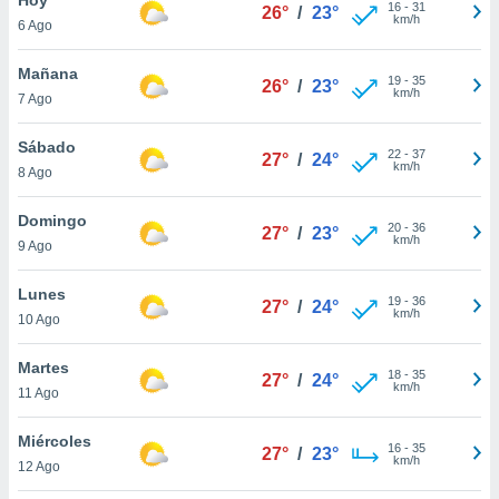
16
-
31
26°
/
23°
km/h
6 Ago
do en
 mismo.
sultar más
Mañana
19
-
35
26°
/
23°
 en nuestra
km/h
7 Ago
 Cookies
y
ualquier
Sábado
22
-
37
27°
/
24°
km/h
8 Ago
ento
 botón
ación de
Domingo
20
-
36
27°
/
23°
kies
km/h
9 Ago
 disponible
e nuestra
Lunes
19
-
36
.
27°
/
24°
km/h
10 Ago
IVAMENTE,
Martes
18
-
35
27°
/
24°
km/h
11 Ago
as
 a cookies
Miércoles
16
-
35
27°
/
23°
km/h
 no aceptar
12 Ago
ón de