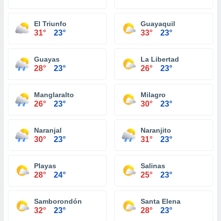
El Triunfo
Guayaquil
31°
23°
33°
23°
Guayas
La Libertad
28°
23°
26°
23°
Manglaralto
Milagro
26°
23°
30°
23°
Naranjal
Naranjito
30°
23°
31°
23°
Playas
Salinas
28°
24°
25°
23°
Samborondón
Santa Elena
32°
23°
28°
23°