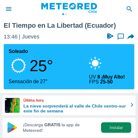
El Tiempo en La Libertad (Ecuador)
privacidad
13:46
Jueves
...
o de
eteored.cl)
borado por
Soleado
es para
25°
ue la
 que se
e calidad.
UV
8 ¡Muy Alto!
eder a este
Sensación de 27°
FPS
25-50
ediante las
opciones:
Última hora
ookies y
La nieve sorprenderá al valle de Chile centro-sur
e forma
este fin de semana
d digital
¡Descarga
GRATIS
la app de
Instalar
ada, basada
Meteored!
mación