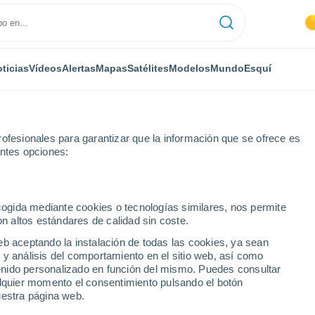
ticias
Vídeos
Alertas
Mapas
Satélites
Modelos
Mundo
Esquí
ofesionales para garantizar que la información que se ofrece es
entes opciones:
a
ecogida mediante cookies o tecnologías similares, nos permite
on altos estándares de calidad sin coste.
na (Ecuador)
eb aceptando la instalación de todas las cookies, ya sean
 y análisis del comportamiento en el sitio web, así como
...
ntenido personalizado en función del mismo. Puedes consultar
alquier momento el consentimiento pulsando el botón
Por hora
uestra página web.
Intervalos nubosos en las
próximas horas