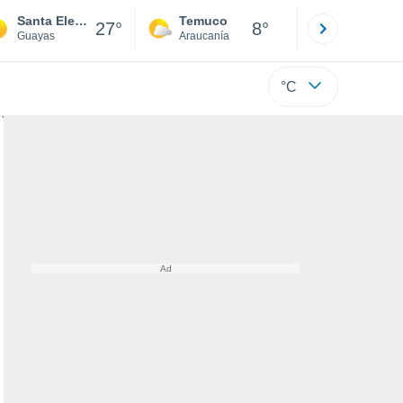
Santa Elena
Temuco
Osorno
27°
8°
Guayas
Araucanía
Los Lagos
°C