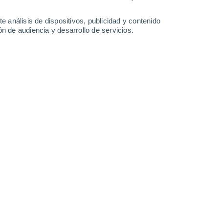
28°
/
23°
28°
/
23°
28°
/
23°
28°
/
23°
e análisis de dispositivos, publicidad y contenido
n de audiencia y desarrollo de servicios.
-
39
km/h
20
-
42
km/h
17
-
38
km/h
17
-
39
km/h
de agosto
Suroeste
3 Medio
18
-
37 km/h
FPS:
6-10
Suroeste
1 Bajo
18
-
36 km/h
FPS:
no
Suroeste
0 Bajo
15
-
34 km/h
FPS:
no
o
Suroeste
0 Bajo
11
-
27 km/h
FPS:
no