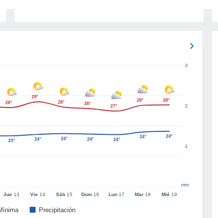
3
29°
28°
28°
28°
28°
28°
2
27°
24°
24°
24°
24°
24°
24°
23°
1
mm
Jue
13
Vie
14
Sáb
15
Dom
16
Lun
17
Mar
18
Mié
19
Mínima
Precipitación