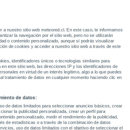
r a nuestro sitio web meteored.cl. En este caso, te informamos
/h
tizar la navegación por el sitio web, pero no se utilizarán
dad o contenido personalizado, aunque sí podrás visualizar
ción de cookies y acceder a nuestro sitio web a través de este
os
es, identificadores únicos o tecnologías similares para
n este sitio web, las direcciones IP y los identificadores de
rsonales en virtud de un interés legítimo, algo a lo que puedes
Satélites
Modelos
 al tratamiento de datos en cualquier momento haciendo clic en
miento de datos:
Lunes
Martes
Miércoles
Jueves
uso de datos limitados para seleccionar anuncios básicos, crear
10 Ago
11 Ago
12 Ago
13 Ago
ccionar la publicidad personalizada, crear un perfil para
ontenido personalizado, medir el rendimiento de la publicidad,
vés de estadísticas o a través de la combinación de datos
rvicios, uso de datos limitados con el objetivo de seleccionar el