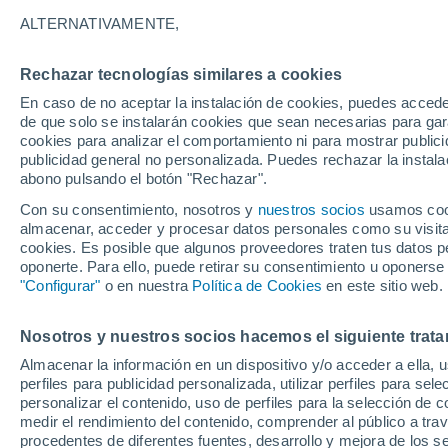
27°
ALTERNATIVAMENTE,
Rechazar tecnologías similares a cookies
Suroeste
En caso de no aceptar la instalación de cookies, puedes accede
Sensación de 29°
18
-
37 km
de que solo se instalarán cookies que sean necesarias para garan
cookies para analizar el comportamiento ni para mostrar publici
publicidad general no personalizada. Puedes rechazar la instala
abono pulsando el botón "Rechazar".
Última hora
Aguanieve, heladas de hasta -3 °C y chubasc
Con su consentimiento, nosotros y
nuestros socios
usamos cooki
marcarán el fin de semana en la RM
almacenar, acceder y procesar datos personales como su visita e
cookies. Es posible que algunos proveedores traten tus datos pe
Tiempo 1 - 7 días
Actualidad
Mapa de nubosidad
oponerte. Para ello, puede retirar su consentimiento u oponerse
"Configurar"
o en nuestra
Política de Cookies
en este sitio web.
Nosotros y nuestros socios hacemos el siguiente trata
Mañana
Domingo
Hoy
Almacenar la información en un dispositivo y/o acceder a ella, 
8 Ago
9 Ago
7 Ago
perfiles para publicidad personalizada, utilizar perfiles para sele
personalizar el contenido, uso de perfiles para la selección de c
medir el rendimiento del contenido, comprender al público a tra
procedentes de diferentes fuentes, desarrollo y mejora de los se