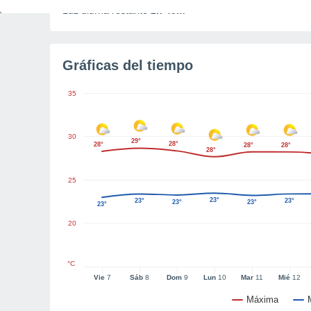
Luz diurna restante
2h 45m
Gráficas del tiempo
35
30
29°
28°
28°
28°
28°
28°
25
23°
23°
23°
23°
23°
23°
20
°C
Vie
7
Sáb
8
Dom
9
Lun
10
Mar
11
Mié
12
Máxima