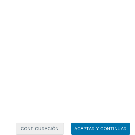
Calendario lunar
Lun
Mar
Mié
Jue
Vie
Sáb
Dom
7
8
9
10
11
12
13
14
15
16
17
18
19
20
CONFIGURACIÓN
ACEPTAR Y CONTINUAR