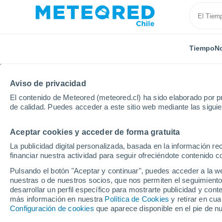
Tiempo
No
Aviso de privacidad
El contenido de Meteored (meteored.cl) ha sido elaborado por pr
de calidad. Puedes acceder a este sitio web mediante las sigui
Aceptar cookies y acceder de forma gratuita
Inicio
Ecuador
Provincia de Guayas
Santa Elen
La publicidad digital personalizada, basada en la información r
financiar nuestra actividad para seguir ofreciéndote contenido c
El Tiempo en Santa Ele
Pulsando el botón "Aceptar y continuar", puedes acceder a la w
nuestras o de nuestros socios, que nos permiten el seguimiento
16:06
Viernes
desarrollar un perfil específico para mostrarte publicidad y co
más información en nuestra
Política de Cookies
y retirar en cu
Configuración de cookies
que aparece disponible en el pie de n
Soleado