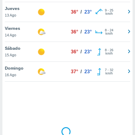
uedes
uestro sitio
Jueves
9
-
25
36°
/
23°
ed.cl. En
km/h
13 Ago
te
 de que
Viernes
talarán
8
-
24
36°
/
23°
km/h
14 Ago
e sean
para
a
Sábado
8
-
26
36°
/
23°
por el sitio
km/h
15 Ago
o se
cookies para
Domingo
7
-
32
37°
/
23°
km/h
16 Ago
nto ni para
licidad o
ado, aunque
sualizar
general no
ada. Puedes
 instalación
y acceder a
io web a
ste abono