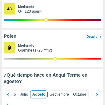
 seleccionar
o.
Moderada
48
O₃ (123 µg/m³)
calización
precisa e
ión mediante
, publicidad
Polen
Detalle
dos,
 publicidad
Moderado
,
Gramíneas (26 #/m³)
ón de
 desarrollo
s.
tros 1199
ios
¿Qué tiempo hace en Acqui Terme en
agosto
?
yo
Junio
Julio
Agosto
Septiembre
Octubre
Noviemb