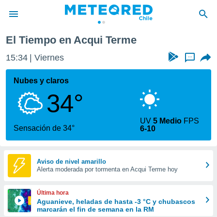
El Tiempo en Acqui Terme
privacidad
15:34
Viernes
...
o de
eteored.cl)
borado por
Nubes y claros
es para
34°
ue la
 que se
e calidad.
UV
5 Medio
FPS
eder a este
Sensación de 34°
6-10
ediante las
opciones:
ookies y
Aviso de nivel amarillo
Alerta moderada por tormenta en Acqui Terme hoy
e forma
d digital
Última hora
ada, basada
Aguanieve, heladas de hasta -3 °C y chubascos
marcarán el fin de semana en la RM
mación