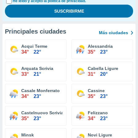
He leído y acepto la política de privacidad.
Principales ciudades
Más ciudades
Acqui Terme
Alessandria
34°
22°
35°
23°
Arquata Scrivia
Cabella Ligure
33°
21°
31°
20°
Casale Monferrato
Cassine
34°
23°
35°
23°
Castelnuovo Scrivia
Felizzano
35°
23°
34°
23°
Minsk
Novi Ligure