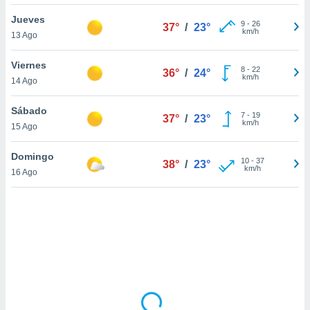
uedes
uestro sitio
Jueves
9
-
26
37°
/
23°
ed.cl. En
km/h
13 Ago
te
 de que
Viernes
talarán
8
-
22
36°
/
24°
km/h
14 Ago
e sean
para
a
Sábado
7
-
19
37°
/
23°
por el sitio
km/h
15 Ago
o se
cookies para
Domingo
10
-
37
38°
/
23°
km/h
16 Ago
nto ni para
licidad o
ado, aunque
sualizar
general no
ada. Puedes
 instalación
y acceder a
io web a
ste abono