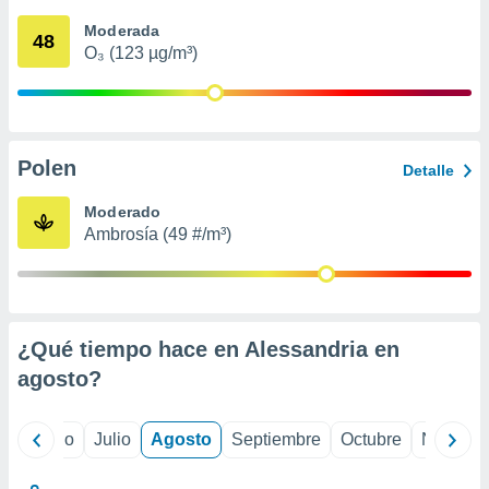
 seleccionar
o.
Moderada
48
O₃ (123 µg/m³)
calización
precisa e
ión mediante
, publicidad
Polen
Detalle
dos,
 publicidad
Moderado
,
Ambrosía (49 #/m³)
ón de
 desarrollo
s.
tros 1199
ios
¿Qué tiempo hace en Alessandria en
agosto
?
yo
Junio
Julio
Agosto
Septiembre
Octubre
Noviemb