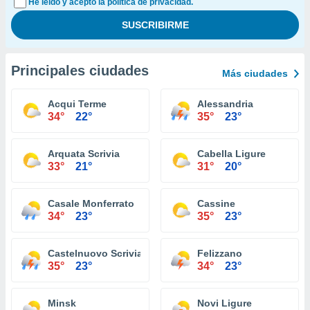
He leído y acepto la política de privacidad.
Principales ciudades
Más ciudades
Acqui Terme
Alessandria
34°
22°
35°
23°
Arquata Scrivia
Cabella Ligure
33°
21°
31°
20°
Casale Monferrato
Cassine
34°
23°
35°
23°
Castelnuovo Scrivia
Felizzano
35°
23°
34°
23°
Minsk
Novi Ligure