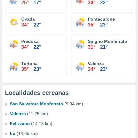
25°
17°
34°
22°
Ovada
Pontecurone
34°
22°
35°
23°
Predosa
Spigno Monferrato
34°
22°
31°
21°
Tortona
Valenza
35°
23°
34°
23°
Localidades cercanas
San Salvatore Monferrato
(9.94 km)
Valenza
(11.25 km)
Felizzano
(14.18 km)
Lu
(14.35 km)