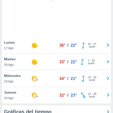
 botón
.
nto,
cios
kies,
ores únicos
Lunes
10
-
27
as similares
36°
/
22°
km/h
17 Ago
nar,
rocesar
Martes
onales como
7
-
25
33°
/
22°
km/h
 este sitio
18 Ago
recciones IP
ficadores de
Miércoles
13
-
32
34°
/
21°
 posible
km/h
19 Ago
s
 traten tus
Jueves
nales en
13
-
39
32°
/
23°
km/h
 interés
20 Ago
go a lo que
nerte. Para
Gráficas del tiempo
retirar su