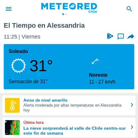
El Tiempo en Alessandria
privacidad
11:25
Viernes
...
o de
eteored.cl)
borado por
Soleado
es para
31°
ue la
 que se
e calidad.
Noreste
eder a este
Sensación de 31°
11
27 km/h
ediante las
opciones:
Aviso de nivel amarillo
ookies y
Alerta moderada por altas temperaturas en Alessandria
e forma
hoy
d digital
Última hora
ada, basada
La nieve sorprenderá al valle de Chile centro-sur
este fin de semana
mación