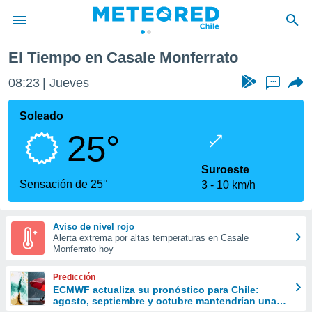
El Tiempo en Casale Monferrato
privacidad
08:24
Jueves
...
o de
eteored.cl)
borado por
Soleado
es para
25°
ue la
 que se
e calidad.
Suroeste
eder a este
Sensación de 25°
3
10 km/h
ediante las
opciones:
Aviso de nivel rojo
ookies y
Alerta extrema por altas temperaturas en Casale
e forma
Monferrato hoy
d digital
Predicción
ada, basada
ECMWF actualiza su pronóstico para Chile:
agosto, septiembre y octubre mantendrían una
mación