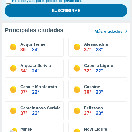
He leído y acepto la política de privacidad.
Principales ciudades
Más ciudades
Acqui Terme
Alessandria
36°
24°
37°
23°
Arquata Scrivia
Cabella Ligure
34°
24°
32°
22°
Casale Monferrato
Cassine
37°
22°
36°
23°
Castelnuovo Scrivia
Felizzano
37°
23°
37°
23°
Minsk
Novi Ligure