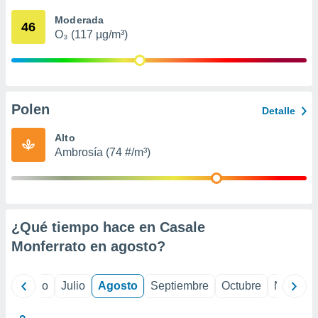
 seleccionar
o.
Moderada
46
O₃ (117 µg/m³)
calización
precisa e
ión mediante
, publicidad
Polen
Detalle
dos,
 publicidad
Alto
,
Ambrosía (74 #/m³)
ón de
 desarrollo
s.
tros 1199
ios
¿Qué tiempo hace en Casale
Monferrato en
agosto
?
yo
Junio
Julio
Agosto
Septiembre
Octubre
Noviemb