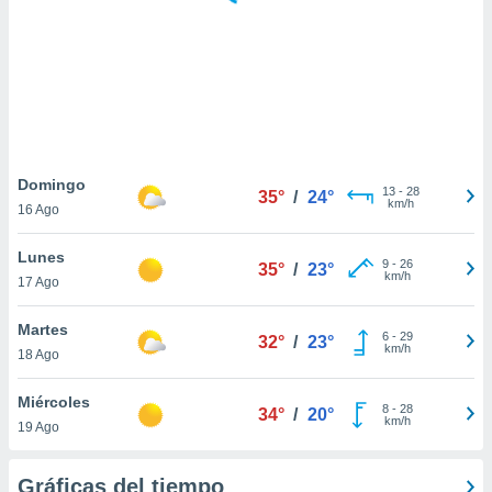
 botón
.
nto,
cios
kies,
ores únicos
Domingo
13
-
28
as similares
35°
/
24°
km/h
16 Ago
nar,
rocesar
Lunes
onales como
9
-
26
35°
/
23°
km/h
 este sitio
17 Ago
recciones IP
ficadores de
Martes
6
-
29
32°
/
23°
 posible
km/h
18 Ago
s
 traten tus
Miércoles
nales en
8
-
28
34°
/
20°
km/h
 interés
19 Ago
go a lo que
nerte. Para
Gráficas del tiempo
retirar su