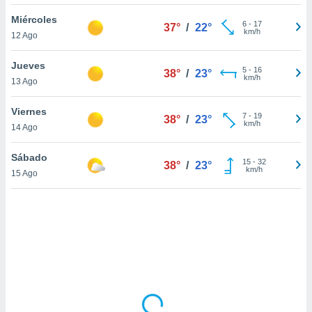
uedes
uestro sitio
Miércoles
6
-
17
37°
/
22°
ed.cl. En
km/h
12 Ago
te
 de que
Jueves
talarán
5
-
16
38°
/
23°
km/h
13 Ago
e sean
para
a
Viernes
7
-
19
38°
/
23°
por el sitio
km/h
14 Ago
o se
cookies para
Sábado
15
-
32
38°
/
23°
km/h
15 Ago
nto ni para
licidad o
ado, aunque
sualizar
general no
ada. Puedes
 instalación
y acceder a
io web a
ste abono