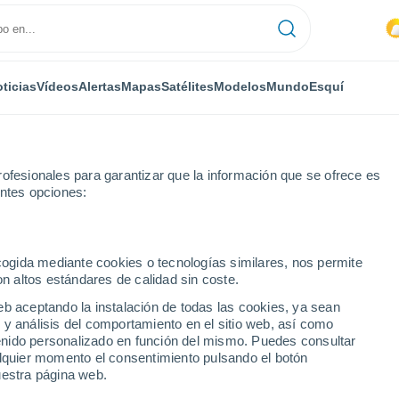
ticias
Vídeos
Alertas
Mapas
Satélites
Modelos
Mundo
Esquí
ofesionales para garantizar que la información que se ofrece es
entes opciones:
ecogida mediante cookies o tecnologías similares, nos permite
on altos estándares de calidad sin coste.
eb aceptando la instalación de todas las cookies, ya sean
 y análisis del comportamiento en el sitio web, así como
...
ntenido personalizado en función del mismo. Puedes consultar
alquier momento el consentimiento pulsando el botón
Por hora
uestra página web.
Calor Húmedo Sofocante en las
próximas horas