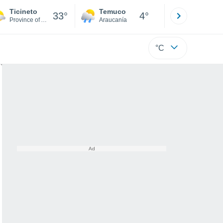
Ticineto
Temuco
Osorno
33°
4°
Province of Alessandria
Araucanía
Los Lagos
°C