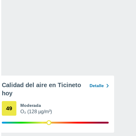
Calidad del aire en Ticineto
Detalle
hoy
Moderada
49
O₃ (128 µg/m³)