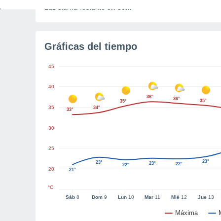
Luz diurna restante
5h 30m
Gráficas del tiempo
45
40
36°
36°
35°
35°
35
34°
33°
30
25
23°
23°
23°
22°
22°
20
21°
°C
Sáb
8
Dom
9
Lun
10
Mar
11
Mié
12
Jue
13
Máxima