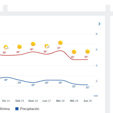
8
37°
36°
6
35°
35°
35°
33°
33°
4
24°
2
23°
23°
23°
22°
21°
21°
mm
Vie
14
Sáb
15
Dom
16
Lun
17
Mar
18
Mié
19
Jue
20
Mínima
Precipitación