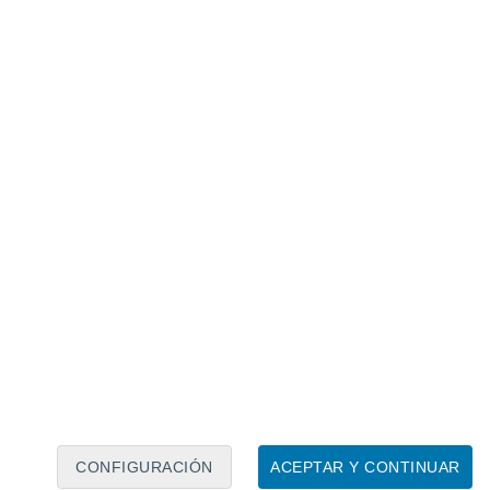
Calendario lunar
Lun
Mar
Mié
Jue
Vie
Sáb
Dom
8
9
10
11
12
13
14
15
16
17
18
19
20
21
CONFIGURACIÓN
ACEPTAR Y CONTINUAR