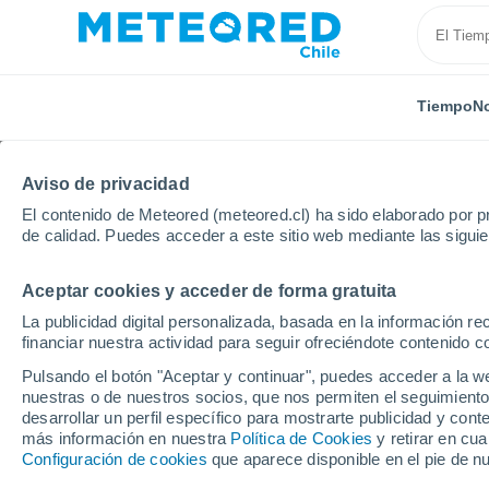
Tiempo
No
Aviso de privacidad
El contenido de Meteored (meteored.cl) ha sido elaborado por pr
de calidad. Puedes acceder a este sitio web mediante las sigui
Aceptar cookies y acceder de forma gratuita
Inicio
Italia
Provincia de Alessandria
Ticineto
La publicidad digital personalizada, basada en la información r
financiar nuestra actividad para seguir ofreciéndote contenido c
El Tiempo en Ticineto
Pulsando el botón "Aceptar y continuar", puedes acceder a la w
nuestras o de nuestros socios, que nos permiten el seguimiento
15:46
Sábado
desarrollar un perfil específico para mostrarte publicidad y co
más información en nuestra
Política de Cookies
y retirar en cu
Configuración de cookies
que aparece disponible en el pie de n
Nubes y claros