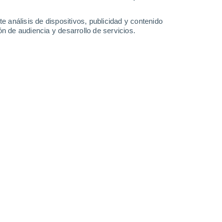
36°
/
23°
36°
/
22°
35°
/
23°
35°
/
24°
e análisis de dispositivos, publicidad y contenido
n de audiencia y desarrollo de servicios.
-
15
km/h
10
-
31
km/h
8
-
19
km/h
11
-
26
km/h
gosto
Noreste
5 Medio
°
6
-
18 km/h
FPS:
6-10
Noreste
3 Medio
°
6
-
17 km/h
FPS:
6-10
Este
2 Bajo
°
5
-
15 km/h
FPS:
no
Este
1 Bajo
°
4
-
13 km/h
FPS:
no