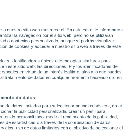
Aviso de nivel amarillo
Alerta moderada por altas
temperaturas en Ticineto hoy
o
r a nuestro sitio web meteored.cl. En este caso, te informamos
tizar la navegación por el sitio web, pero no se utilizarán
dad o contenido personalizado, aunque sí podrás visualizar
ción de cookies y acceder a nuestro sitio web a través de este
es, identificadores únicos o tecnologías similares para
n este sitio web, las direcciones IP y los identificadores de
rsonales en virtud de un interés legítimo, algo a lo que puedes
Satélites
Modelos
 al tratamiento de datos en cualquier momento haciendo clic en
miento de datos:
Martes
Miércoles
Jueves
Viernes
uso de datos limitados para seleccionar anuncios básicos, crear
11 Ago
12 Ago
13 Ago
14 Ago
ccionar la publicidad personalizada, crear un perfil para
ontenido personalizado, medir el rendimiento de la publicidad,
vés de estadísticas o a través de la combinación de datos
rvicios, uso de datos limitados con el objetivo de seleccionar el