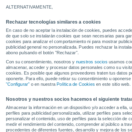
33°
ALTERNATIVAMENTE,
Rechazar tecnologías similares a cookies
UV
5 Medi
En caso de no aceptar la instalación de cookies, puedes accede
Sensación de 34°
FPS
6-10
de que solo se instalarán cookies que sean necesarias para garan
cookies para analizar el comportamiento ni para mostrar publici
publicidad general no personalizada. Puedes rechazar la instala
abono pulsando el botón "Rechazar".
Última hora
Un sistema de altura traerá intensas lluvias al
Con su consentimiento, nosotros y
nuestros socios
usamos cooki
Norte de Chile: alerta por isoterma cero alta
almacenar, acceder y procesar datos personales como su visita e
cookies. Es posible que algunos proveedores traten tus datos pe
Tiempo 1 - 7 días
Actualidad
Mapa de nubosidad
oponerte. Para ello, puede retirar su consentimiento u oponerse
"Configurar"
o en nuestra
Política de Cookies
en este sitio web.
Nosotros y nuestros socios hacemos el siguiente trata
Mañana
Lunes
Hoy
Almacenar la información en un dispositivo y/o acceder a ella, 
9 Ago
10 Ago
8 Ago
perfiles para publicidad personalizada, utilizar perfiles para sele
personalizar el contenido, uso de perfiles para la selección de c
medir el rendimiento del contenido, comprender al público a tra
procedentes de diferentes fuentes, desarrollo y mejora de los se