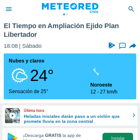
an Libertador
El Tiempo en Ampliación Ejido Plan
privacidad
Libertador
o de
eteored.cl)
18:08
Sábado
...
borado por
es para
Nubes y claros
ue la
 que se
24°
e calidad.
eder a este
Noroeste
ediante las
Sensación de 25°
opciones:
12
27 km/h
ookies y
e forma
Última hora
Heladas iniciales darán paso a un ciclón que
promete lluvia en la zona central
d digital
ada, basada
¡Descarga
GRATIS
la app de
mación
Instalar