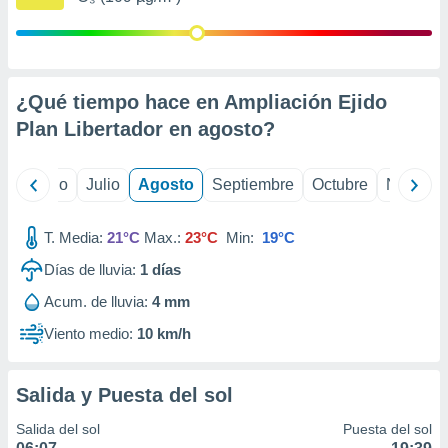
 seleccionar
o.
calización
precisa e
ión mediante
¿Qué tiempo hace en Ampliación Ejido
Plan Libertador en
agosto
?
, publicidad
dos,
yo
Junio
Julio
Agosto
Septiembre
Octubre
Noviemb
 publicidad
,
ón de
T. Media:
21°C
Max.:
23°C
Min:
19°C
 desarrollo
s.
Días de lluvia:
1
días
tros 1199
Acum. de lluvia:
4 mm
ios
Viento medio:
10 km/h
Salida y Puesta del sol
Salida del sol
Puesta del sol