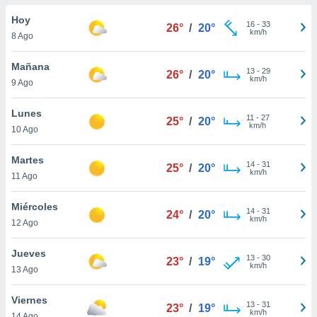
do en
Hoy
16
-
33
26°
/
20°
 mismo.
km/h
8 Ago
sultar más
 en nuestra
Mañana
13
-
29
 Cookies
y
26°
/
20°
km/h
9 Ago
ualquier
ento
Lunes
11
-
27
25°
/
20°
 botón
km/h
10 Ago
ación de
kies
Martes
14
-
31
 disponible
25°
/
20°
km/h
11 Ago
e nuestra
.
Miércoles
14
-
31
24°
/
20°
km/h
IVAMENTE,
12 Ago
Jueves
13
-
30
23°
/
19°
as
km/h
13 Ago
 a cookies
 no aceptar
Viernes
13
-
31
23°
/
19°
ón de
km/h
14 Ago