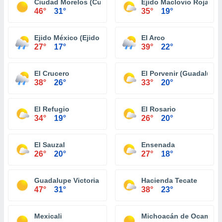
Ciudad Morelos (Cuervos)
Ejido Maclovio Rojas
46°
31°
35°
19°
Ejido México (Ejido Punta Colonet)
El Arco
27°
17°
39°
22°
El Crucero
El Porvenir (Guadalupe)
38°
26°
33°
20°
El Refugio
El Rosario
34°
19°
26°
20°
El Sauzal
Ensenada
26°
20°
27°
18°
Guadalupe Victoria (Km. 43)
Hacienda Tecate
47°
31°
38°
23°
Mexicali
Michoacán de Ocampo