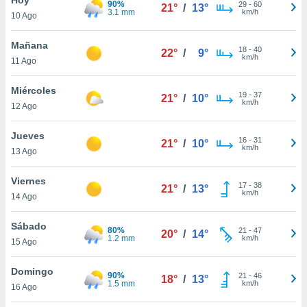
90%
29
-
60
21°
/
13°
3.1 mm
km/h
10 Ago
do en
 mismo.
sultar más
Mañana
18
-
40
22°
/
9°
 en nuestra
km/h
11 Ago
 Cookies
y
ualquier
Miércoles
19
-
37
21°
/
10°
km/h
12 Ago
ento
 botón
ación de
Jueves
16
-
31
21°
/
10°
kies
km/h
13 Ago
 disponible
e nuestra
Viernes
17
-
38
.
21°
/
13°
km/h
14 Ago
IVAMENTE,
Sábado
80%
21
-
47
20°
/
14°
1.2 mm
km/h
15 Ago
as
 a cookies
Domingo
90%
21
-
46
18°
/
13°
1.5 mm
km/h
 no aceptar
16 Ago
ón de