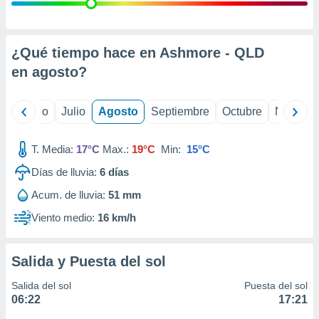
 seleccionar
o.
calización
precisa e
¿Qué tiempo hace en Ashmore - QLD
ión mediante
en
agosto
?
, publicidad
yo
Junio
Julio
Agosto
Septiembre
Octubre
Noviemb
dos,
 publicidad
,
T. Media:
17°C
Max.:
19°C
Min:
15°C
ón de
Días de lluvia:
6
días
 desarrollo
s.
Acum. de lluvia:
51 mm
tros 1199
Viento medio:
16 km/h
ios
Salida y Puesta del sol
Salida del sol
Puesta del sol
06:22
17:21