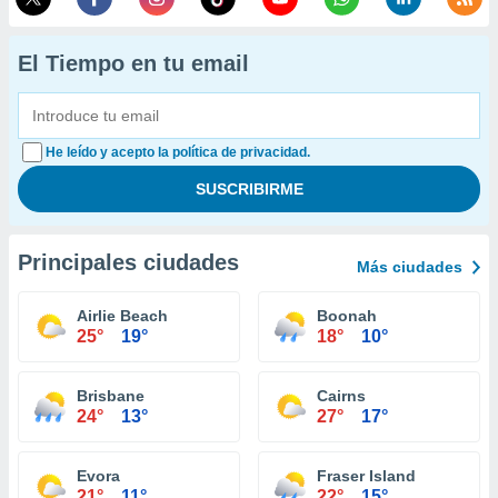
El Tiempo en tu email
He leído y acepto la política de privacidad.
Principales ciudades
Más ciudades
Airlie Beach
Boonah
25°
19°
18°
10°
Brisbane
Cairns
24°
13°
27°
17°
Evora
Fraser Island
21°
11°
22°
15°