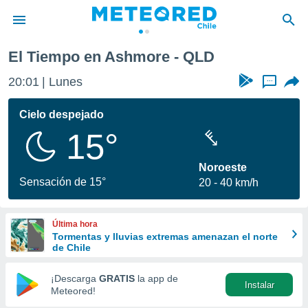
El Tiempo en Ashmore - QLD
privacidad
20:01
Lunes
...
o de
eteored.cl)
borado por
Cielo despejado
es para
15°
ue la
 que se
e calidad.
Noroeste
eder a este
Sensación de 15°
20
40 km/h
ediante las
opciones:
Última hora
ookies y
Tormentas y lluvias extremas amenazan el norte
e forma
de Chile
d digital
¡Descarga
GRATIS
la app de
Instalar
ada, basada
Meteored!
mación