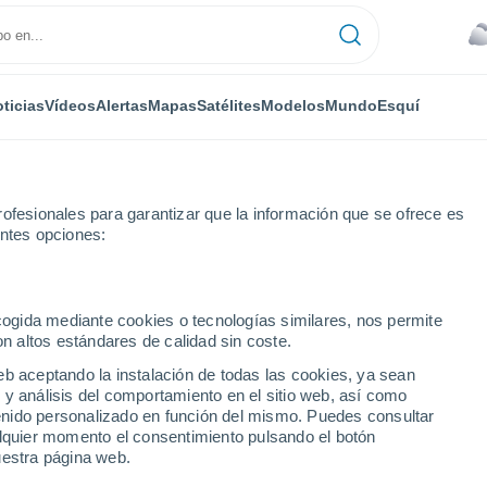
ticias
Vídeos
Alertas
Mapas
Satélites
Modelos
Mundo
Esquí
ofesionales para garantizar que la información que se ofrece es
entes opciones:
menhagen
ecogida mediante cookies o tecnologías similares, nos permite
on altos estándares de calidad sin coste.
agen
eb aceptando la instalación de todas las cookies, ya sean
 y análisis del comportamiento en el sitio web, así como
...
ntenido personalizado en función del mismo. Puedes consultar
alquier momento el consentimiento pulsando el botón
Por hora
uestra página web.
Cielos cubiertos en las próximas
horas