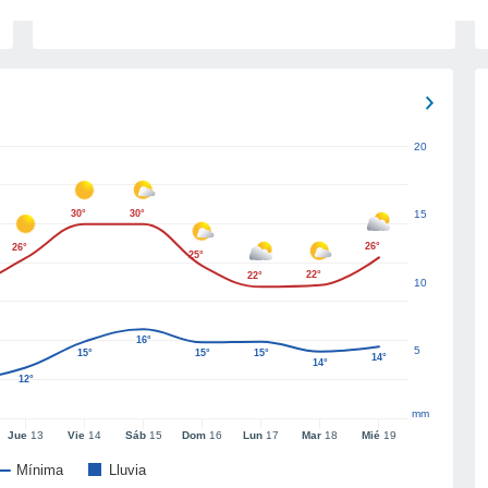
20
30°
30°
15
26°
26°
25°
22°
22°
10
16°
5
15°
15°
15°
14°
14°
12°
mm
Jue
13
Vie
14
Sáb
15
Dom
16
Lun
17
Mar
18
Mié
19
Mínima
Lluvia