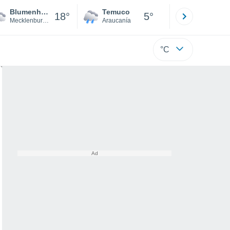
Blumenhagen
Temuco
Osorno
18°
5°
Mecklenburg-Vorpommern
Araucanía
Los Lagos
°C