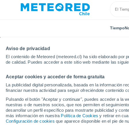
Tiempo
No
Aviso de privacidad
El contenido de Meteored (meteored.cl) ha sido elaborado por pr
de calidad. Puedes acceder a este sitio web mediante las sigui
Aceptar cookies y acceder de forma gratuita
Inicio
Alemania
Mecklemburgo-Pomerania
Blu
La publicidad digital personalizada, basada en la información r
financiar nuestra actividad para seguir ofreciéndote contenido c
El Tiempo en Blumenh
Pulsando el botón "Aceptar y continuar", puedes acceder a la w
nuestras o de nuestros socios, que nos permiten el seguimiento
13:44
Viernes
desarrollar un perfil específico para mostrarte publicidad y co
más información en nuestra
Política de Cookies
y retirar en cu
Configuración de cookies
que aparece disponible en el pie de n
Cubierto