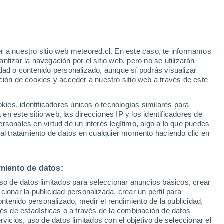
r a nuestro sitio web meteored.cl. En este caso, te informamos
/h
tizar la navegación por el sitio web, pero no se utilizarán
dad o contenido personalizado, aunque sí podrás visualizar
ción de cookies y acceder a nuestro sitio web a través de este
,
es, identificadores únicos o tecnologías similares para
el fin
n este sitio web, las direcciones IP y los identificadores de
rsonales en virtud de un interés legítimo, algo a lo que puedes
ites
Modelos
 al tratamiento de datos en cualquier momento haciendo clic en
miento de datos:
Lunes
Martes
Miércoles
Jueves
uso de datos limitados para seleccionar anuncios básicos, crear
10 Ago
11 Ago
12 Ago
13 Ago
ccionar la publicidad personalizada, crear un perfil para
ontenido personalizado, medir el rendimiento de la publicidad,
vés de estadísticas o a través de la combinación de datos
rvicios, uso de datos limitados con el objetivo de seleccionar el
70%