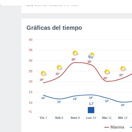
Luz diurna restante
7h 49m
Gráficas del tiempo
40
35
29°
30
28°
25
22°
22°
20°
19°
20
15
14°
14°
13°
12°
12°
10
1.7
10°
°C
Vie
7
Sáb
8
Dom
9
Lun
10
Mar
11
Mié
12
Máxima