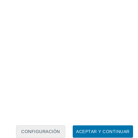
Calendario lunar
Lun
Mar
Mié
Jue
Vie
Sáb
Dom
7
8
9
10
11
12
13
14
15
16
17
18
19
20
CONFIGURACIÓN
ACEPTAR Y CONTINUAR