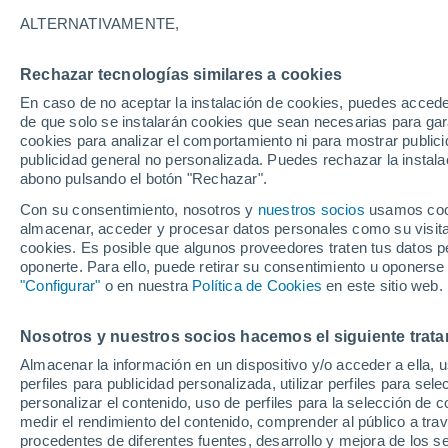
18°
ALTERNATIVAMENTE,
Rechazar tecnologías similares a cookies
Oeste
En caso de no aceptar la instalación de cookies, puedes accede
Sensación de 18°
16
-
35 km
de que solo se instalarán cookies que sean necesarias para garan
cookies para analizar el comportamiento ni para mostrar publici
publicidad general no personalizada. Puedes rechazar la instala
abono pulsando el botón "Rechazar".
Predicción
¡El invierno no afloja en Santiago! Aguanieve
Con su consentimiento, nosotros y
nuestros socios
usamos cooki
heladas de hasta -3 °C y chubascos marcarán 
almacenar, acceder y procesar datos personales como su visita e
de semana en la RM
cookies. Es posible que algunos proveedores traten tus datos pe
Tiempo 1 - 7 días
Actualidad
Mapa de lluvia
Satél
oponerte. Para ello, puede retirar su consentimiento u oponerse
"Configurar"
o en nuestra
Política de Cookies
en este sitio web.
Nosotros y nuestros socios hacemos el siguiente trata
Mañana
Domingo
Hoy
Almacenar la información en un dispositivo y/o acceder a ella, 
8 Ago
9 Ago
7 Ago
perfiles para publicidad personalizada, utilizar perfiles para sele
personalizar el contenido, uso de perfiles para la selección de c
medir el rendimiento del contenido, comprender al público a tra
procedentes de diferentes fuentes, desarrollo y mejora de los se