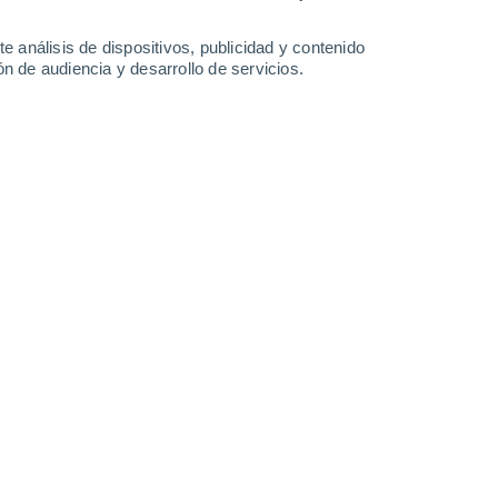
1.7 mm
28°
/
14°
20°
/
12°
22°
/
10°
26°
/
12°
e análisis de dispositivos, publicidad y contenido
n de audiencia y desarrollo de servicios.
-
56
km/h
18
-
41
km/h
10
-
24
km/h
9
-
22
km/h
7 de agosto
Oeste
3 Medio
16
-
35 km/h
FPS:
6-10
uboso
Oeste
3 Medio
16
-
35 km/h
FPS:
6-10
Oeste
2 Bajo
16
-
35 km/h
FPS:
no
uboso
Oeste
1 Bajo
16
-
35 km/h
FPS:
no