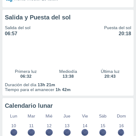
idad
a, utilizar
a
Salida y Puesta del sol
 la
Salida del sol
Puesta del sol
da, crear un
06:57
20:18
personalizar
o, uso de
a la
e contenido
do, medir el
 de la
Primera luz
Mediodía
Última luz
medir el
06:32
13:38
20:43
 del
 comprender
Duración del día
13h 21m
Tiempo para el amanecer
1h 42m
 través de
s o a través
nación de
Calendario lunar
edentes de
fuentes,
Lun
Mar
Mié
Jue
Vie
Sáb
Dom
y mejora de
os, uso de
10
11
12
13
14
15
16
ados con el