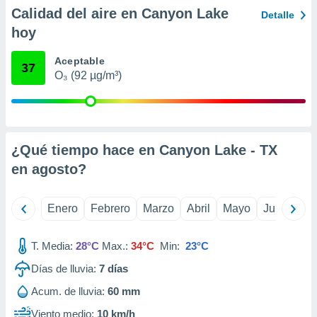
ento u
Calidad del aire en Canyon Lake
Detalle
hoy
 de datos
er momento
Aceptable
ic en
37
O₃ (92 µg/m³)
o en
 Cookies
en
eb.
y
¿Qué tiempo hace en Canyon Lake - TX
socios
en
agosto
?
el
to de
Enero
Febrero
Marzo
Abril
Mayo
Junio
Ju
la
 en un
T. Media:
28°C
Max.:
34°C
Min:
23°C
 y/o acceder
Días de lluvia:
7
días
 de datos
ara
Acum. de lluvia:
60 mm
 anuncios
ar perfiles
Viento medio:
10 km/h