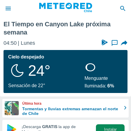
róxima semana
El Tiempo en Canyon Lake próxima
privacidad
semana
o de
eteored.cl)
04:50
Lunes
...
borado por
es para
Cielo despejado
ue la
 que se
24°
e calidad.
eder a este
Menguante
ediante las
Sensación de 22°
opciones:
Iluminada:
6%
ookies y
e forma
Última hora
Tormentas y lluvias extremas amenazan el norte
de Chile
d digital
ada, basada
¡Descarga
GRATIS
la app de
mación
Instalar