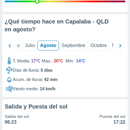
 seleccionar
o.
calización
precisa e
¿Qué tiempo hace en Capalaba - QLD
ión mediante
en
agosto
?
, publicidad
yo
Junio
Julio
Agosto
Septiembre
Octubre
Noviemb
dos,
 publicidad
,
T. Media:
17°C
Max.:
20°C
Min:
14°C
ón de
Días de lluvia:
5
días
 desarrollo
s.
Acum. de lluvia:
42 mm
tros 1199
Viento medio:
14 km/h
ios
Salida y Puesta del sol
Salida del sol
Puesta del sol
06:23
17:22