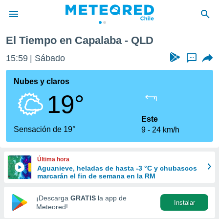
El Tiempo en Capalaba - QLD
privacidad
15:59
Sábado
...
o de
eteored.cl)
borado por
Nubes y claros
es para
19°
ue la
 que se
e calidad.
Este
eder a este
Sensación de 19°
9
24 km/h
ediante las
opciones:
Última hora
ookies y
Aguanieve, heladas de hasta -3 °C y chubascos
e forma
marcarán el fin de semana en la RM
d digital
¡Descarga
GRATIS
la app de
Instalar
ada, basada
Meteored!
mación