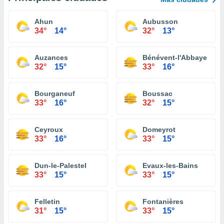
Ahun
Aubusson
34°
14°
32°
13°
Auzances
Bénévent-l'Abbaye
32°
15°
33°
16°
Bourganeuf
Boussac
33°
16°
32°
15°
Ceyroux
Domeyrot
33°
16°
33°
15°
Dun-le-Palestel
Evaux-les-Bains
33°
15°
33°
15°
Felletin
Fontanières
31°
15°
33°
15°