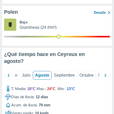
 seleccionar
o.
Polen
Detalle
calización
precisa e
Bajo
ión mediante
Gramíneas (24 #/m³)
, publicidad
dos,
 publicidad
,
¿Qué tiempo hace en Ceyroux en
ón de
agosto
?
 desarrollo
s.
tros 1199
yo
Junio
Julio
Agosto
Septiembre
Octubre
Noviemb
ios
T. Media:
18°C
Max.:
24°C
Min:
13°C
Días de lluvia:
12
días
Acum. de lluvia:
79 mm
Viento medio:
10 km/h