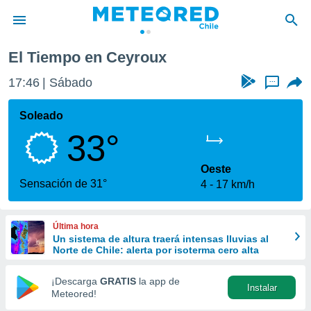
El Tiempo en Ceyroux
privacidad
17:46
Sábado
...
o de
eteored.cl)
borado por
Soleado
es para
33°
ue la
 que se
e calidad.
Oeste
eder a este
Sensación de 31°
4
17 km/h
ediante las
opciones:
Última hora
ookies y
Un sistema de altura traerá intensas lluvias al
e forma
Norte de Chile: alerta por isoterma cero alta
d digital
¡Descarga
GRATIS
la app de
Instalar
ada, basada
Meteored!
mación