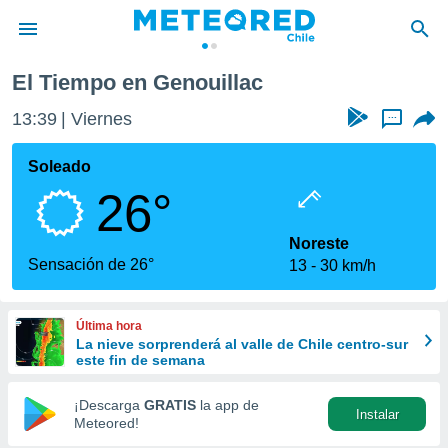
El Tiempo en Genouillac
privacidad
13:39
Viernes
...
o de
eteored.cl)
borado por
Soleado
es para
26°
ue la
 que se
e calidad.
Noreste
eder a este
Sensación de 26°
13
30 km/h
ediante las
opciones:
Última hora
ookies y
La nieve sorprenderá al valle de Chile centro-sur
e forma
este fin de semana
d digital
¡Descarga
GRATIS
la app de
Instalar
ada, basada
Meteored!
mación