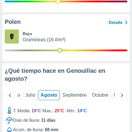
 seleccionar
o.
calización
precisa e
Polen
Detalle
ión mediante
Bajo
, publicidad
Gramíneas (16 #/m³)
dos,
 publicidad
,
ón de
¿Qué tiempo hace en Genouillac en
 desarrollo
s.
agosto
?
tros 1199
ios
yo
Junio
Julio
Agosto
Septiembre
Octubre
Noviemb
T. Media:
19°C
Max.:
25°C
Min:
14°C
Días de lluvia:
11
días
Acum. de lluvia:
68 mm