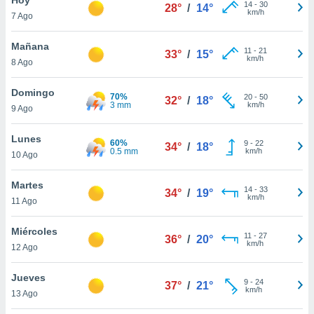
14
-
30
28°
/
14°
km/h
7 Ago
do en
 mismo.
sultar más
Mañana
11
-
21
33°
/
15°
 en nuestra
km/h
8 Ago
 Cookies
y
ualquier
Domingo
70%
20
-
50
32°
/
18°
3 mm
km/h
9 Ago
ento
 botón
ación de
Lunes
60%
9
-
22
34°
/
18°
kies
0.5 mm
km/h
10 Ago
 disponible
e nuestra
Martes
14
-
33
.
34°
/
19°
km/h
11 Ago
IVAMENTE,
Miércoles
11
-
27
36°
/
20°
km/h
12 Ago
as
 a cookies
Jueves
9
-
24
37°
/
21°
km/h
 no aceptar
13 Ago
ón de