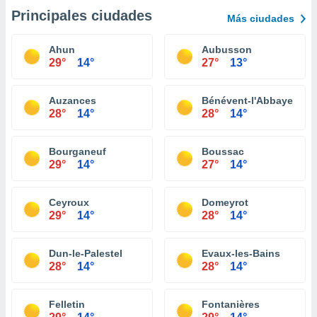
Principales ciudades
Más ciudades
Ahun
Aubusson
29°
14°
27°
13°
Auzances
Bénévent-l'Abbaye
28°
14°
28°
14°
Bourganeuf
Boussac
29°
14°
27°
14°
Ceyroux
Domeyrot
29°
14°
28°
14°
Dun-le-Palestel
Evaux-les-Bains
28°
14°
28°
14°
Felletin
Fontanières