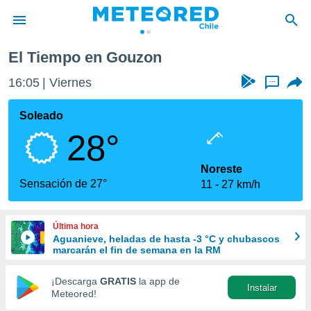
El Tiempo en Gouzon
privacidad
16:05
Viernes
...
o de
eteored.cl)
borado por
Soleado
es para
28°
ue la
 que se
e calidad.
Noreste
eder a este
Sensación de 27°
11
27 km/h
ediante las
opciones:
Última hora
ookies y
Aguanieve, heladas de hasta -3 °C y chubascos
e forma
marcarán el fin de semana en la RM
d digital
¡Descarga
GRATIS
la app de
Instalar
ada, basada
Meteored!
mación