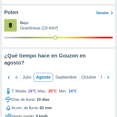
 seleccionar
o.
Polen
Detalle
calización
precisa e
Bajo
ión mediante
Gramíneas (19 #/m³)
, publicidad
dos,
 publicidad
,
¿Qué tiempo hace en Gouzon en
ón de
agosto
?
 desarrollo
s.
tros 1199
yo
Junio
Julio
Agosto
Septiembre
Octubre
Noviemb
ios
T. Media:
19°C
Max.:
25°C
Min:
14°C
Días de lluvia:
10
días
Acum. de lluvia:
62 mm
Viento medio:
9 km/h