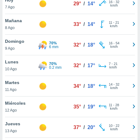
16
-
32
29°
/
14°
km/h
7 Ago
do en
 mismo.
sultar más
Mañana
11
-
21
33°
/
14°
 en nuestra
km/h
8 Ago
 Cookies
y
ualquier
Domingo
70%
16
-
54
32°
/
18°
6 mm
km/h
9 Ago
ento
 botón
ación de
Lunes
70%
7
-
21
32°
/
17°
kies
0.2 mm
km/h
10 Ago
 disponible
e nuestra
Martes
14
-
32
.
34°
/
18°
km/h
11 Ago
IVAMENTE,
Miércoles
11
-
28
35°
/
19°
km/h
12 Ago
as
 a cookies
Jueves
10
-
22
37°
/
20°
km/h
 no aceptar
13 Ago
ón de