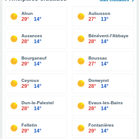
Ahun
Aubusson
29°
14°
27°
13°
Auzances
Bénévent-l'Abbaye
28°
14°
28°
14°
Bourganeuf
Boussac
29°
14°
27°
14°
Ceyroux
Domeyrot
29°
14°
28°
14°
Dun-le-Palestel
Evaux-les-Bains
28°
14°
28°
14°
Felletin
Fontanières
29°
14°
29°
14°