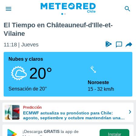
et-Vilaine
El Tiempo en Châteauneuf-d'Ille-et-
privacidad
Vilaine
o de
eteored.cl)
11:18
Jueves
...
borado por
es para
Nubes y claros
ue la
 que se
20°
e calidad.
eder a este
Noroeste
ediante las
Sensación de 20°
opciones:
15
32 km/h
ookies y
e forma
Predicción
ECMWF actualiza su pronóstico para Chile:
agosto, septiembre y octubre mantendrían una
d digital
señal favorable para las lluvias
ada, basada
¡Descarga
GRATIS
la app de
mación
Instalar