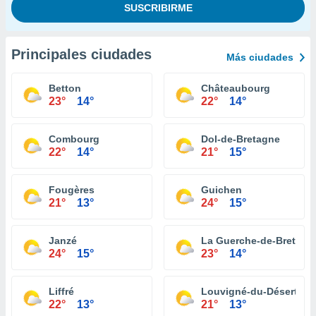
Principales ciudades
Más ciudades
Betton
Châteaubourg
23°
14°
22°
14°
Combourg
Dol-de-Bretagne
22°
14°
21°
15°
Fougères
Guichen
21°
13°
24°
15°
Janzé
La Guerche-de-Bretagn
24°
15°
23°
14°
Liffré
Louvigné-du-Désert
22°
13°
21°
13°