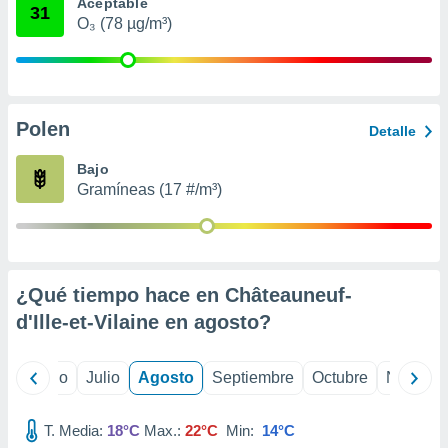
 seleccionar
Aceptable
31
o.
O₃ (78 µg/m³)
calización
precisa e
ión mediante
Polen
, publicidad
Detalle
dos,
Bajo
 publicidad
Gramíneas (17 #/m³)
,
ón de
 desarrollo
s.
¿Qué tiempo hace en Châteauneuf-
tros 1199
ios
d'Ille-et-Vilaine en
agosto
?
yo
Junio
Julio
Agosto
Septiembre
Octubre
Noviemb
T. Media:
18°C
Max.:
22°C
Min:
14°C