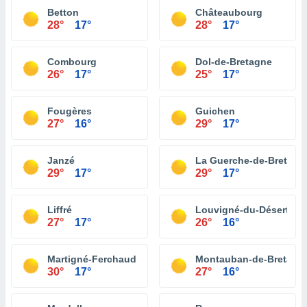
Betton
Châteaubourg
28°
17°
28°
17°
Combourg
Dol-de-Bretagne
26°
17°
25°
17°
Fougères
Guichen
27°
16°
29°
17°
Janzé
La Guerche-de-Bretagn
29°
17°
29°
17°
Liffré
Louvigné-du-Désert
27°
17°
26°
16°
Martigné-Ferchaud
Montauban-de-Bretagn
30°
17°
27°
16°