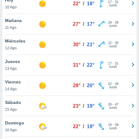
17
-
31
22°
/
18°
km/h
10 Ago
do en
 mismo.
sultar más
Mañana
18
-
28
27°
/
17°
 en nuestra
km/h
11 Ago
 Cookies
y
ualquier
Miércoles
22
-
35
30°
/
21°
km/h
12 Ago
ento
 botón
ación de
Jueves
17
-
31
31°
/
22°
kies
km/h
13 Ago
 disponible
e nuestra
Viernes
22
-
39
.
28°
/
20°
km/h
14 Ago
IVAMENTE,
Sábado
26
-
47
23°
/
19°
km/h
15 Ago
as
 a cookies
Domingo
19
-
39
22°
/
19°
km/h
 no aceptar
16 Ago
ón de