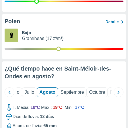
 seleccionar
o.
calización
precisa e
Polen
Detalle
ión mediante
Bajo
, publicidad
Gramíneas (17 #/m³)
dos,
 publicidad
,
ón de
¿Qué tiempo hace en Saint-Méloir-des-
 desarrollo
s.
Ondes en
agosto
?
tros 1199
ios
yo
Junio
Julio
Agosto
Septiembre
Octubre
Noviemb
T. Media:
18°C
Max.:
19°C
Min:
17°C
Días de lluvia:
12
días
Acum. de lluvia:
65 mm