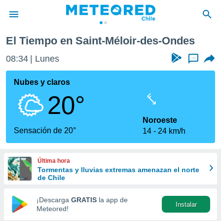
Ondes
El Tiempo en Saint-Méloir-des-Ondes
privacidad
08:34
Lunes
...
o de
eteored.cl)
borado por
Nubes y claros
es para
20°
ue la
 que se
e calidad.
Noroeste
eder a este
Sensación de 20°
14
24 km/h
ediante las
opciones:
Última hora
ookies y
Tormentas y lluvias extremas amenazan el norte
e forma
de Chile
d digital
¡Descarga
GRATIS
la app de
Instalar
ada, basada
Meteored!
mación