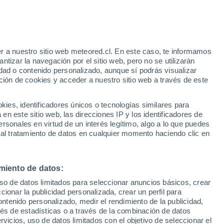
r a nuestro sitio web meteored.cl. En este caso, te informamos
/h
tizar la navegación por el sitio web, pero no se utilizarán
dad o contenido personalizado, aunque sí podrás visualizar
ción de cookies y acceder a nuestro sitio web a través de este
es, identificadores únicos o tecnologías similares para
na
n este sitio web, las direcciones IP y los identificadores de
rsonales en virtud de un interés legítimo, algo a lo que puedes
Satélites
Modelos
 al tratamiento de datos en cualquier momento haciendo clic en
miento de datos:
omingo
Lunes
Martes
Miércoles
uso de datos limitados para seleccionar anuncios básicos, crear
9 Ago
10 Ago
11 Ago
12 Ago
ccionar la publicidad personalizada, crear un perfil para
ontenido personalizado, medir el rendimiento de la publicidad,
vés de estadísticas o a través de la combinación de datos
rvicios, uso de datos limitados con el objetivo de seleccionar el