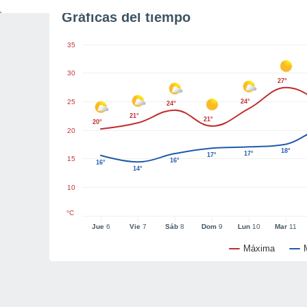
Gráficas del tiempo
35
30
27°
25
24°
24°
21°
21°
20°
20
18°
17°
17°
15
16°
16°
14°
10
°C
Jue
6
Vie
7
Sáb
8
Dom
9
Lun
10
Mar
11
Máxima