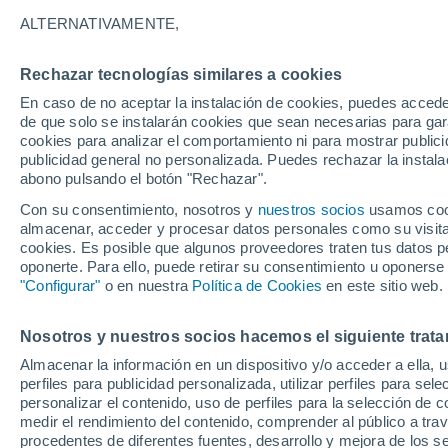
16°
ALTERNATIVAMENTE,
Rechazar tecnologías similares a cookies
Norte
En caso de no aceptar la instalación de cookies, puedes accede
Sensación de 16°
11
-
18 km
de que solo se instalarán cookies que sean necesarias para garan
cookies para analizar el comportamiento ni para mostrar publici
publicidad general no personalizada. Puedes rechazar la instala
abono pulsando el botón "Rechazar".
Predicción
ECMWF actualiza su pronóstico para Chile:
Con su consentimiento, nosotros y
nuestros socios
usamos cooki
agosto, septiembre y octubre mantendrían u
almacenar, acceder y procesar datos personales como su visita e
señal favorable para las lluvias
cookies. Es posible que algunos proveedores traten tus datos pe
Tiempo 1 - 7 días
Actualidad
Mapa de nubosidad
oponerte. Para ello, puede retirar su consentimiento u oponerse
"Configurar"
o en nuestra
Política de Cookies
en este sitio web.
Nosotros y nuestros socios hacemos el siguiente trata
Mañana
Sábado
D
Hoy
Almacenar la información en un dispositivo y/o acceder a ella, 
7 Ago
8 Ago
6 Ago
perfiles para publicidad personalizada, utilizar perfiles para sele
personalizar el contenido, uso de perfiles para la selección de c
medir el rendimiento del contenido, comprender al público a tra
procedentes de diferentes fuentes, desarrollo y mejora de los se