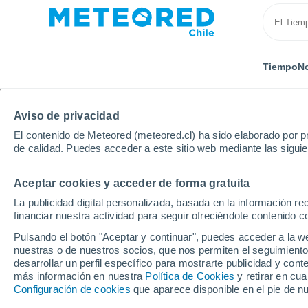
Tiempo
No
Aviso de privacidad
El contenido de Meteored (meteored.cl) ha sido elaborado por pr
de calidad. Puedes acceder a este sitio web mediante las sigui
Aceptar cookies y acceder de forma gratuita
Inicio
Francia
Bretaña
Finisterre
Crozon
La publicidad digital personalizada, basada en la información r
financiar nuestra actividad para seguir ofreciéndote contenido c
El Tiempo en Crozon
Pulsando el botón "Aceptar y continuar", puedes acceder a la w
nuestras o de nuestros socios, que nos permiten el seguimiento
07:12
Jueves
desarrollar un perfil específico para mostrarte publicidad y co
más información en nuestra
Política de Cookies
y retirar en cu
Configuración de cookies
que aparece disponible en el pie de n
Soleado