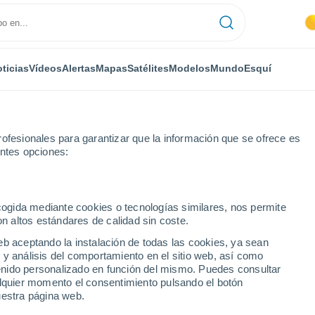
ticias
Vídeos
Alertas
Mapas
Satélites
Modelos
Mundo
Esquí
ofesionales para garantizar que la información que se ofrece es
entes opciones:
ecogida mediante cookies o tecnologías similares, nos permite
on altos estándares de calidad sin coste.
eb aceptando la instalación de todas las cookies, ya sean
 y análisis del comportamiento en el sitio web, así como
...
ntenido personalizado en función del mismo. Puedes consultar
alquier momento el consentimiento pulsando el botón
Por hora
uestra página web.
Cielos cubiertos en las próximas
horas