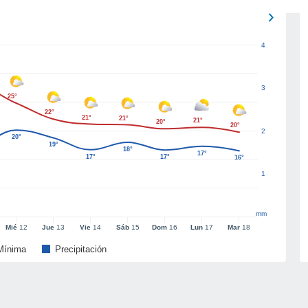
4
3
25°
22°
21°
21°
21°
20°
20°
2
20°
19°
18°
17°
17°
17°
16°
1
mm
Mié
12
Jue
13
Vie
14
Sáb
15
Dom
16
Lun
17
Mar
18
Mínima
Precipitación