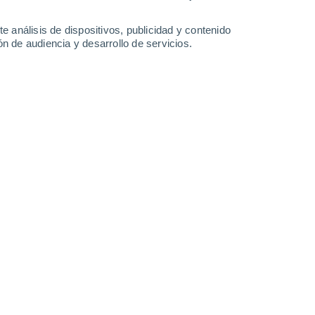
21°
/
17°
24°
/
17°
27°
/
18°
25°
/
20°
e análisis de dispositivos, publicidad y contenido
n de audiencia y desarrollo de servicios.
-
27
km/h
21
-
32
km/h
15
-
25
km/h
19
-
33
km/h
osto
Norte
0 Bajo
11
-
18 km/h
FPS:
no
Norte
0 Bajo
11
-
17 km/h
FPS:
no
Norte
1 Bajo
12
-
19 km/h
FPS:
no
uboso
Noroeste
2 Bajo
11
-
19 km/h
FPS:
no