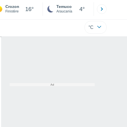
Crozon
Temuco
Osorno
16°
4°
Finistère
Araucanía
Los Lagos
°C