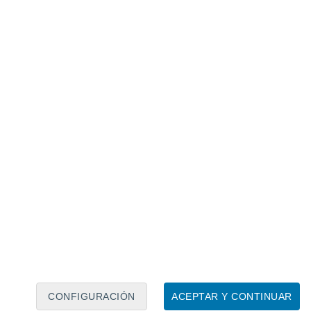
Calendario lunar
Lun
Mar
Mié
Jue
Vie
Sáb
Dom
6
7
8
9
10
11
12
13
14
15
16
17
18
19
CONFIGURACIÓN
ACEPTAR Y CONTINUAR