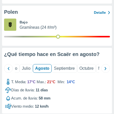
 seleccionar
o.
Polen
Detalle
calización
precisa e
Bajo
ión mediante
Gramíneas (24 #/m³)
, publicidad
dos,
 publicidad
,
¿Qué tiempo hace en Scaër en
agosto
?
ón de
 desarrollo
s.
yo
Junio
Julio
Agosto
Septiembre
Octubre
Noviemb
tros 1199
ios
T. Media:
17°C
Max.:
21°C
Min:
14°C
Días de lluvia:
11
días
Acum. de lluvia:
58 mm
Viento medio:
12 km/h