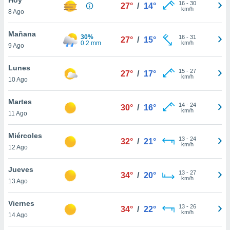
16
-
30
27°
/
14°
km/h
8 Ago
do en
 mismo.
sultar más
Mañana
30%
16
-
31
27°
/
15°
 en nuestra
0.2 mm
km/h
9 Ago
 Cookies
y
ualquier
Lunes
15
-
27
27°
/
17°
km/h
10 Ago
ento
 botón
ación de
Martes
14
-
24
30°
/
16°
kies
km/h
11 Ago
 disponible
e nuestra
Miércoles
13
-
24
.
32°
/
21°
km/h
12 Ago
IVAMENTE,
Jueves
13
-
27
34°
/
20°
km/h
13 Ago
as
 a cookies
Viernes
13
-
26
34°
/
22°
km/h
 no aceptar
14 Ago
ón de