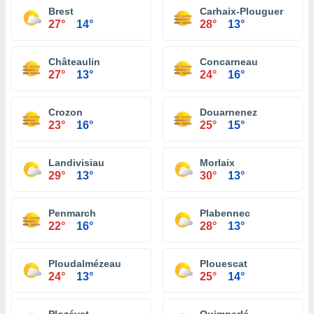
Brest
Carhaix-Plouguer
27°
14°
28°
13°
Châteaulin
Concarneau
27°
13°
24°
16°
Crozon
Douarnenez
23°
16°
25°
15°
Landivisiau
Morlaix
29°
13°
30°
13°
Penmarch
Plabennec
22°
16°
28°
13°
Ploudalmézeau
Plouescat
24°
13°
25°
14°