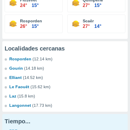
Plozévet
Quimperlé
24°
15°
27°
15°
Rosporden
Scaër
26°
15°
27°
14°
Localidades cercanas
Rosporden
(12.14 km)
Gourin
(14.18 km)
Elliant
(14.52 km)
Le Faouët
(15.62 km)
Laz
(15.8 km)
Langonnet
(17.73 km)
Tiempo...