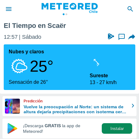
El Tiempo en Scaër
privacidad
12:57
Sábado
...
o de
eteored.cl)
borado por
Nubes y claros
es para
25°
ue la
 que se
e calidad.
Sureste
eder a este
Sensación de 26°
13
27 km/h
ediante las
opciones:
Predicción
ookies y
Vuelve la preocupación al Norte: un sistema de
e forma
altura dejaría precipitaciones con isoterma cero
alta la próxima semana
d digital
¡Descarga
GRATIS
la app de
Instalar
ada, basada
Meteored!
mación