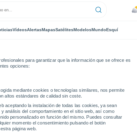
ticias
Vídeos
Alertas
Mapas
Satélites
Modelos
Mundo
Esquí
ofesionales para garantizar que la información que se ofrece es
entes opciones:
ecogida mediante cookies o tecnologías similares, nos permite
on altos estándares de calidad sin coste.
c
eb aceptando la instalación de todas las cookies, ya sean
 y análisis del comportamiento en el sitio web, así como
...
ntenido personalizado en función del mismo. Puedes consultar
alquier momento el consentimiento pulsando el botón
Por hora
uestra página web.
Cielos nubosos en las próximas
horas