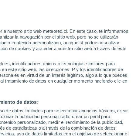
r a nuestro sitio web meteored.cl. En este caso, te informamos
tizar la navegación por el sitio web, pero no se utilizarán
dad o contenido personalizado, aunque sí podrás visualizar
ción de cookies y acceder a nuestro sitio web a través de este
os
es, identificadores únicos o tecnologías similares para
n este sitio web, las direcciones IP y los identificadores de
rsonales en virtud de un interés legítimo, algo a lo que puedes
Satélites
Modelos
 al tratamiento de datos en cualquier momento haciendo clic en
miento de datos:
Lunes
Martes
Miércoles
Jueves
uso de datos limitados para seleccionar anuncios básicos, crear
10 Ago
11 Ago
12 Ago
13 Ago
ccionar la publicidad personalizada, crear un perfil para
ontenido personalizado, medir el rendimiento de la publicidad,
vés de estadísticas o a través de la combinación de datos
rvicios, uso de datos limitados con el objetivo de seleccionar el
30%