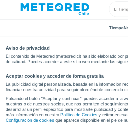
Tiempo
No
Aviso de privacidad
El contenido de Meteored (meteored.cl) ha sido elaborado por pr
de calidad. Puedes acceder a este sitio web mediante las sigui
Aceptar cookies y acceder de forma gratuita
Inicio
Francia
Bretaña
Finisterre
Plabennec
La publicidad digital personalizada, basada en la información r
financiar nuestra actividad para seguir ofreciéndote contenido c
El Tiempo en Plabenne
Pulsando el botón "Aceptar y continuar", puedes acceder a la w
nuestras o de nuestros socios, que nos permiten el seguimiento
15:28
Viernes
desarrollar un perfil específico para mostrarte publicidad y co
más información en nuestra
Política de Cookies
y retirar en cu
Configuración de cookies
que aparece disponible en el pie de n
Nubes y claros