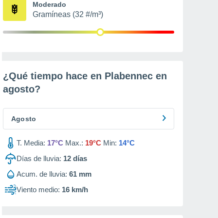
Moderado
Gramíneas (32 #/m³)
¿Qué tiempo hace en Plabennec en
agosto
?
Agosto
T. Media:
17°C
Max.:
19°C
Min:
14°C
Días de lluvia:
12
días
Acum. de lluvia:
61 mm
Viento medio:
16 km/h