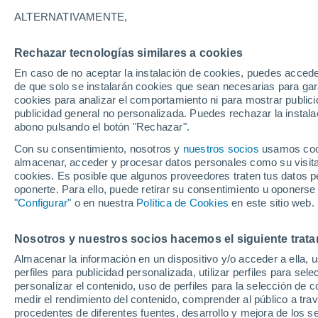
22°
ALTERNATIVAMENTE,
Rechazar tecnologías similares a cookies
UV
6 Alto
En caso de no aceptar la instalación de cookies, puedes accede
Sensación de 22°
FPS
15-25
de que solo se instalarán cookies que sean necesarias para garan
cookies para analizar el comportamiento ni para mostrar publici
publicidad general no personalizada. Puedes rechazar la instala
abono pulsando el botón "Rechazar".
Última hora
Aguanieve, heladas de hasta -3 °C y chubasc
Con su consentimiento, nosotros y
nuestros socios
usamos cooki
marcarán el fin de semana en la RM
almacenar, acceder y procesar datos personales como su visita e
cookies. Es posible que algunos proveedores traten tus datos pe
Tiempo 1 - 7 días
Actualidad
Mapa de nubosidad
oponerte. Para ello, puede retirar su consentimiento u oponerse
"Configurar"
o en nuestra
Política de Cookies
en este sitio web.
Nosotros y nuestros socios hacemos el siguiente trata
Mañana
Domingo
Hoy
Almacenar la información en un dispositivo y/o acceder a ella, 
8 Ago
9 Ago
7 Ago
perfiles para publicidad personalizada, utilizar perfiles para sele
personalizar el contenido, uso de perfiles para la selección de c
medir el rendimiento del contenido, comprender al público a tra
procedentes de diferentes fuentes, desarrollo y mejora de los se