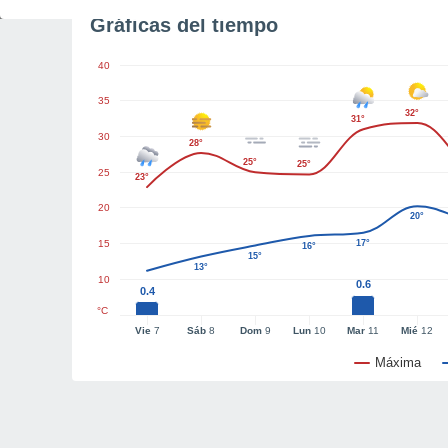
Gráficas del tiempo
40
35
32°
31°
30
28°
25°
25°
25
23°
20
20°
15
17°
16°
15°
13°
10
0.6
0.4
°C
Vie
7
Sáb
8
Dom
9
Lun
10
Mar
11
Mié
12
Máxima