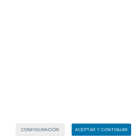
Calendario lunar
Lun
Mar
Mié
Jue
Vie
Sáb
Dom
7
8
9
10
11
12
13
14
15
16
17
18
19
20
CONFIGURACIÓN
ACEPTAR Y CONTINUAR