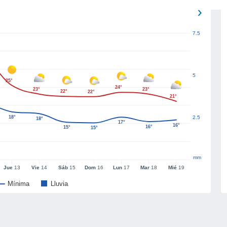
7.5
5
25°
24°
23°
23°
22°
22°
21°
18°
2.5
18°
17°
16°
16°
15°
15°
mm
Jue
13
Vie
14
Sáb
15
Dom
16
Lun
17
Mar
18
Mié
19
Mínima
Lluvia