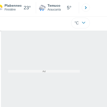
Plabennec
Temuco
Osorno
23°
5°
Finistère
Araucanía
Los Lagos
°C