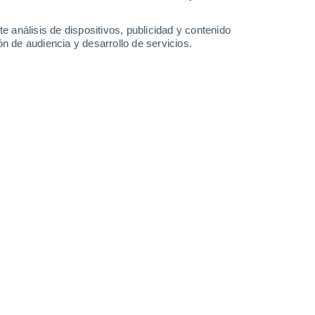
0.6 mm
25°
/
16°
31°
/
17°
32°
/
20°
25°
/
18°
e análisis de dispositivos, publicidad y contenido
n de audiencia y desarrollo de servicios.
-
35
km/h
12
-
25
km/h
11
-
26
km/h
16
-
36
km/h
 agosto
Noreste
6 Alto
11
-
27 km/h
FPS:
15-25
uboso
Noreste
5 Medio
14
-
30 km/h
FPS:
6-10
Noreste
4 Medio
17
-
35 km/h
FPS:
6-10
Noreste
2 Bajo
17
-
37 km/h
FPS:
no