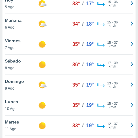
15
-
36
33°
/
17°
km/h
5 Ago
do en
 mismo.
sultar más
Mañana
15
-
36
34°
/
18°
 en nuestra
km/h
6 Ago
 Cookies
y
ualquier
Viernes
15
-
37
35°
/
19°
km/h
7 Ago
ento
 botón
ación de
Sábado
17
-
39
36°
/
19°
kies
km/h
8 Ago
 disponible
e nuestra
Domingo
13
-
36
.
35°
/
19°
km/h
9 Ago
IVAMENTE,
Lunes
15
-
37
35°
/
19°
km/h
10 Ago
as
 a cookies
Martes
12
-
37
33°
/
19°
km/h
 no aceptar
11 Ago
ón de