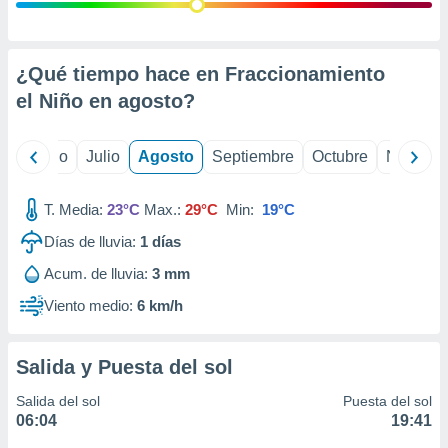
 seleccionar
o.
calización
precisa e
¿Qué tiempo hace en Fraccionamiento
ión mediante
el Niño en
agosto
?
, publicidad
yo
Junio
Julio
Agosto
Septiembre
Octubre
Noviemb
dos,
 publicidad
,
T. Media:
23°C
Max.:
29°C
Min:
19°C
ón de
Días de lluvia:
1
días
 desarrollo
s.
Acum. de lluvia:
3 mm
tros 1199
Viento medio:
6 km/h
ios
Salida y Puesta del sol
Salida del sol
Puesta del sol
06:04
19:41