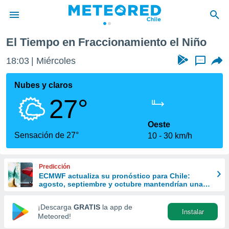
 Niño
El Tiempo en Fraccionamiento el Niño
privacidad
18:03
Miércoles
...
o de
eteored.cl)
borado por
Nubes y claros
es para
27°
ue la
 que se
e calidad.
Oeste
eder a este
Sensación de 27°
10
30 km/h
ediante las
opciones:
Predicción
ookies y
ECMWF actualiza su pronóstico para Chile:
e forma
agosto, septiembre y octubre mantendrían una
señal favorable para las lluvias
d digital
¡Descarga
GRATIS
la app de
Instalar
ada, basada
Meteored!
mación