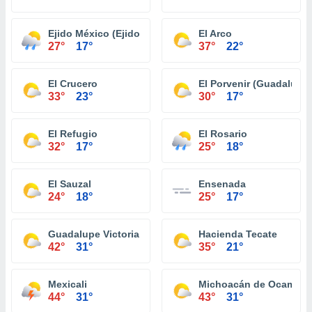
Ejido México (Ejido Punta Colonet)
El Arco
27°
17°
37°
22°
El Crucero
El Porvenir (Guadalupe)
33°
23°
30°
17°
El Refugio
El Rosario
32°
17°
25°
18°
El Sauzal
Ensenada
24°
18°
25°
17°
Guadalupe Victoria (Km. 43)
Hacienda Tecate
42°
31°
35°
21°
Mexicali
Michoacán de Ocampo
44°
31°
43°
31°