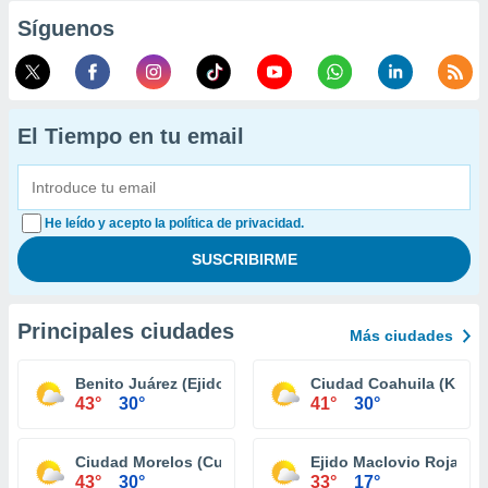
Síguenos
El Tiempo en tu email
He leído y acepto la política de privacidad.
Principales ciudades
Más ciudades
Benito Juárez (Ejido Tecolotes)
Ciudad Coahuila (Km. 5
43°
30°
41°
30°
Ciudad Morelos (Cuervos)
Ejido Maclovio Rojas
43°
30°
33°
17°