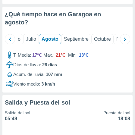
 seleccionar
o.
¿Qué tiempo hace en Garagoa en
calización
precisa e
agosto
?
ión mediante
, publicidad
yo
Junio
Julio
Agosto
Septiembre
Octubre
Noviemb
dos,
T. Media:
17°C
Max.:
21°C
Min:
13°C
 publicidad
,
Días de lluvia:
26
días
ón de
 desarrollo
Acum. de lluvia:
107 mm
s.
Viento medio:
3 km/h
tros 1199
ios
Salida y Puesta del sol
Salida del sol
Puesta del sol
05:49
18:08