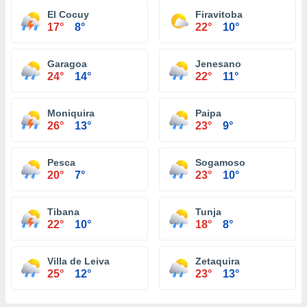
El Cocuy
Firavitoba
17°
8°
22°
10°
Garagoa
Jenesano
24°
14°
22°
11°
Moniquira
Paipa
26°
13°
23°
9°
Pesca
Sogamoso
20°
7°
23°
10°
Tibana
Tunja
22°
10°
18°
8°
Villa de Leiva
Zetaquira
25°
12°
23°
13°