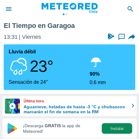
El Tiempo en Garagoa
privacidad
13:31
Viernes
...
o de
eteored.cl)
borado por
Lluvia débil
es para
23°
ue la
 que se
e calidad.
90%
eder a este
Sensación de 24°
0.6 mm
ediante las
opciones:
Última hora
ookies y
Aguanieve, heladas de hasta -3 °C y chubascos
e forma
marcarán el fin de semana en la RM
d digital
¡Descarga
GRATIS
la app de
Instalar
ada, basada
Meteored!
mación