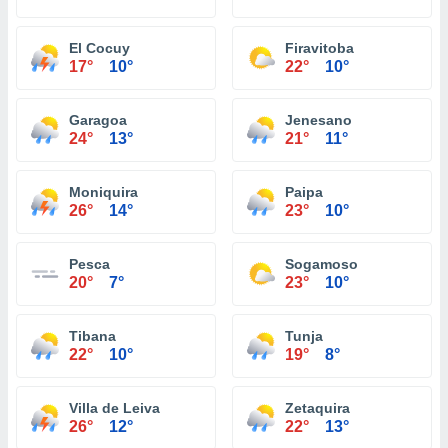
El Cocuy
Firavitoba
17°
10°
22°
10°
Garagoa
Jenesano
24°
13°
21°
11°
Moniquira
Paipa
26°
14°
23°
10°
Pesca
Sogamoso
20°
7°
23°
10°
Tibana
Tunja
22°
10°
19°
8°
Villa de Leiva
Zetaquira
26°
12°
22°
13°