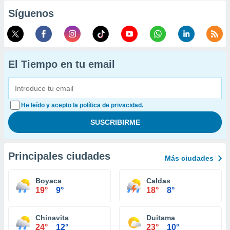
Síguenos
El Tiempo en tu email
He leído y acepto la política de privacidad.
Principales ciudades
Más ciudades
Boyaca
Caldas
19°
9°
18°
8°
Chinavita
Duitama
24°
12°
23°
10°