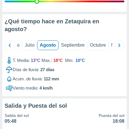
 seleccionar
o.
calización
precisa e
¿Qué tiempo hace en Zetaquira en
ión mediante
agosto
?
, publicidad
yo
Junio
Julio
Agosto
Septiembre
Octubre
Noviemb
dos,
 publicidad
,
T. Media:
13°C
Max.:
18°C
Min:
10°C
ón de
Días de lluvia:
27
días
 desarrollo
s.
Acum. de lluvia:
112 mm
tros 1199
Viento medio:
4 km/h
ios
Salida y Puesta del sol
Salida del sol
Puesta del sol
05:48
18:08