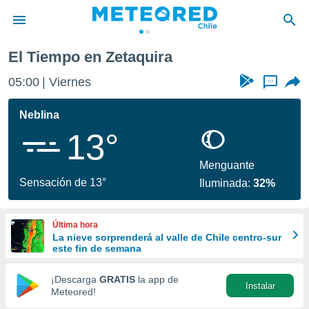
El Tiempo en Zetaquira
privacidad
05:00
Viernes
...
o de
eteored.cl)
borado por
Neblina
es para
13°
ue la
 que se
e calidad.
Menguante
eder a este
Sensación de 13°
Iluminada:
32%
ediante las
opciones:
Última hora
ookies y
La nieve sorprenderá al valle de Chile centro-sur
e forma
este fin de semana
d digital
¡Descarga
GRATIS
la app de
Instalar
ada, basada
Meteored!
mación