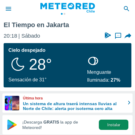
El Tiempo en Jakarta
privacidad
20:18
Sábado
...
o de
eteored.cl)
borado por
Cielo despejado
es para
28°
ue la
 que se
e calidad.
Menguante
eder a este
Sensación de 31°
Iluminada:
27%
ediante las
opciones:
Última hora
ookies y
Un sistema de altura traerá intensas lluvias al
e forma
Norte de Chile: alerta por isoterma cero alta
d digital
¡Descarga
GRATIS
la app de
Instalar
ada, basada
Meteored!
mación