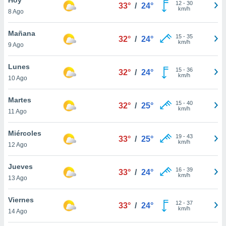
12
-
30
33°
/
24°
km/h
8 Ago
do en
 mismo.
sultar más
Mañana
15
-
35
32°
/
24°
 en nuestra
km/h
9 Ago
 Cookies
y
ualquier
Lunes
15
-
36
32°
/
24°
km/h
10 Ago
ento
 botón
ación de
Martes
15
-
40
32°
/
25°
kies
km/h
11 Ago
 disponible
e nuestra
Miércoles
19
-
43
.
33°
/
25°
km/h
12 Ago
IVAMENTE,
Jueves
16
-
39
33°
/
24°
km/h
13 Ago
as
 a cookies
Viernes
12
-
37
33°
/
24°
km/h
 no aceptar
14 Ago
ón de