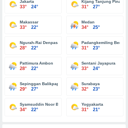
Jakarta
Kijang Tanjung Pinang
33°
24°
31°
27°
Makassar
Medan
33°
22°
34°
25°
Ngurah-Rai Denpasar
Padangkemiling Bengk
28°
22°
31°
23°
Pattimura Ambon
Sentani Jayapura
28°
22°
33°
24°
Sepinggan Balikpapan
Surabaya
29°
27°
32°
23°
Syamsuddin Noor Banjarmasin
Yogyakarta
34°
22°
31°
21°