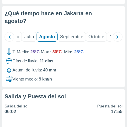
 seleccionar
o.
¿Qué tiempo hace en Jakarta en
calización
precisa e
agosto
?
ión mediante
, publicidad
yo
Junio
Julio
Agosto
Septiembre
Octubre
Noviemb
dos,
T. Media:
28°C
Max.:
30°C
Min:
25°C
 publicidad
,
Días de lluvia:
11
días
ón de
 desarrollo
Acum. de lluvia:
40 mm
s.
Viento medio:
9 km/h
tros 1199
ios
Salida y Puesta del sol
Salida del sol
Puesta del sol
06:02
17:55