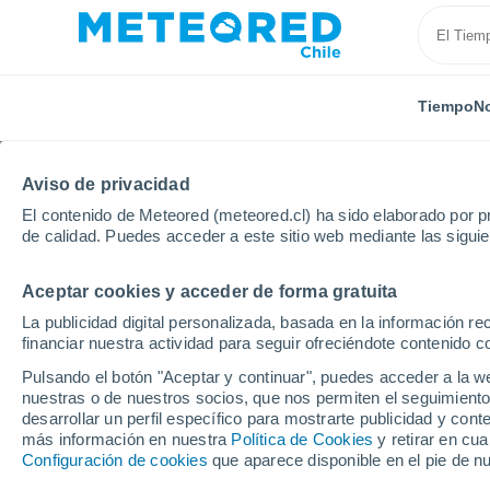
Tiempo
No
Aviso de privacidad
El contenido de Meteored (meteored.cl) ha sido elaborado por pr
de calidad. Puedes acceder a este sitio web mediante las sigui
Aceptar cookies y acceder de forma gratuita
Inicio
Indonesia
Padangkemiling Bengkulu
La publicidad digital personalizada, basada en la información r
financiar nuestra actividad para seguir ofreciéndote contenido c
El Tiempo en Padangk
Pulsando el botón "Aceptar y continuar", puedes acceder a la w
nuestras o de nuestros socios, que nos permiten el seguimiento
19:52
Sábado
desarrollar un perfil específico para mostrarte publicidad y co
más información en nuestra
Política de Cookies
y retirar en cu
Configuración de cookies
que aparece disponible en el pie de n
Nubes y claros