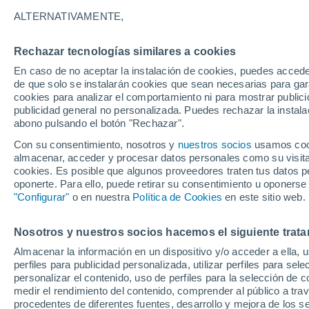
27°
ALTERNATIVAMENTE,
Rechazar tecnologías similares a cookies
Menguant
En caso de no aceptar la instalación de cookies, puedes accede
Iluminada
Sensación de 30°
de que solo se instalarán cookies que sean necesarias para garan
cookies para analizar el comportamiento ni para mostrar publici
publicidad general no personalizada. Puedes rechazar la instala
abono pulsando el botón "Rechazar".
Última hora
Un sistema de altura traerá intensas lluvias al
Con su consentimiento, nosotros y
nuestros socios
usamos cooki
Norte de Chile: alerta por isoterma cero alta
almacenar, acceder y procesar datos personales como su visita e
cookies. Es posible que algunos proveedores traten tus datos pe
Tiempo 1 - 7 días
Actualidad
Mapa de nubosidad
oponerte. Para ello, puede retirar su consentimiento u oponerse
"Configurar"
o en nuestra
Política de Cookies
en este sitio web.
Nosotros y nuestros socios hacemos el siguiente trata
Mañana
Lunes
Hoy
Almacenar la información en un dispositivo y/o acceder a ella, 
9 Ago
10 Ago
8 Ago
perfiles para publicidad personalizada, utilizar perfiles para sele
personalizar el contenido, uso de perfiles para la selección de c
medir el rendimiento del contenido, comprender al público a tra
procedentes de diferentes fuentes, desarrollo y mejora de los se
70%