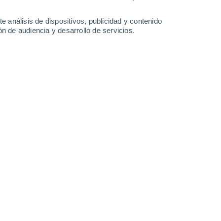
0.6 mm
1.1 mm
1.2 mm
32°
/
24°
33°
/
23°
32°
/
23°
32°
/
23°
e análisis de dispositivos, publicidad y contenido
n de audiencia y desarrollo de servicios.
-
35
km/h
17
-
40
km/h
12
-
32
km/h
12
-
36
km/h
gkulu hoy
, 8 de agosto
s
Sur
1 Bajo
°
16
-
37 km/h
FPS:
no
s
Sureste
0 Bajo
°
14
-
34 km/h
FPS:
no
s
Sureste
0 Bajo
°
14
-
27 km/h
FPS:
no
s
Sureste
0 Bajo
°
14
-
26 km/h
FPS:
no