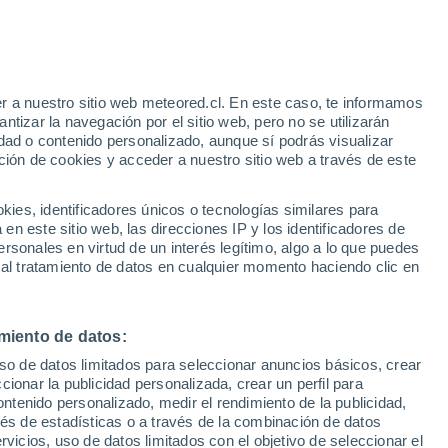
Riesgo de Índice UV 10 Alto
Durante el dia de mañana
e
r a nuestro sitio web meteored.cl. En este caso, te informamos
:
27%
tizar la navegación por el sitio web, pero no se utilizarán
dad o contenido personalizado, aunque sí podrás visualizar
ción de cookies y acceder a nuestro sitio web a través de este
es, identificadores únicos o tecnologías similares para
n este sitio web, las direcciones IP y los identificadores de
rsonales en virtud de un interés legítimo, algo a lo que puedes
Satélites
Modelos
 al tratamiento de datos en cualquier momento haciendo clic en
miento de datos:
Martes
Miércoles
Jueves
Viernes
uso de datos limitados para seleccionar anuncios básicos, crear
11 Ago
12 Ago
13 Ago
14 Ago
ccionar la publicidad personalizada, crear un perfil para
ontenido personalizado, medir el rendimiento de la publicidad,
vés de estadísticas o a través de la combinación de datos
rvicios, uso de datos limitados con el objetivo de seleccionar el
30%
60%
60%