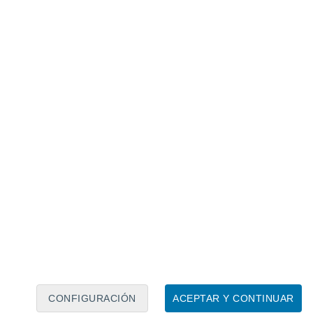
Calendario lunar
Lun
Mar
Mié
Jue
Vie
Sáb
Dom
8
9
10
11
12
13
14
15
16
17
18
19
20
21
CONFIGURACIÓN
ACEPTAR Y CONTINUAR