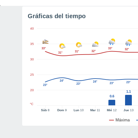
Gráficas del tiempo
40
35
33°
33°
32°
32°
31°
31°
30
25
24°
24°
23°
23°
23°
23°
20
1.1
0.6
°C
Sáb
8
Dom
9
Lun
10
Mar
11
Mié
12
Jue
13
Máxima