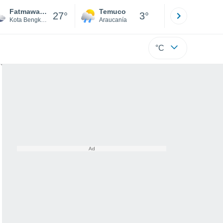
Fatmawati Soekarno Airport
Temuco
Osorno
27°
3°
Kota Bengkulu
Araucanía
Los Lagos
°C