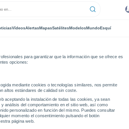
ticias
Vídeos
Alertas
Mapas
Satélites
Modelos
Mundo
Esquí
ofesionales para garantizar que la información que se ofrece es
entes opciones:
ecogida mediante cookies o tecnologías similares, nos permite
on altos estándares de calidad sin coste.
emiling Bengkulu
eb aceptando la instalación de todas las cookies, ya sean
 y análisis del comportamiento en el sitio web, así como
...
ntenido personalizado en función del mismo. Puedes consultar
alquier momento el consentimiento pulsando el botón
Por hora
uestra página web.
Cielos nubosos en las próximas
horas