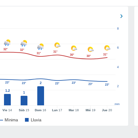
8
6
32°
32°
31°
31°
31°
30°
30°
4
23°
2
23°
23°
23°
23°
23°
2
1.2
1
mm
Vie
14
Sáb
15
Dom
16
Lun
17
Mar
18
Mié
19
Jue
20
Mínima
Lluvia