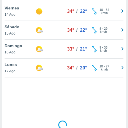
uedes
uestro sitio
Viernes
10
-
34
34°
/
22°
ed.cl. En
km/h
14 Ago
te
 de que
Sábado
talarán
8
-
29
34°
/
22°
km/h
15 Ago
e sean
para
a
Domingo
9
-
33
33°
/
21°
por el sitio
km/h
16 Ago
o se
cookies para
Lunes
10
-
27
34°
/
20°
km/h
17 Ago
nto ni para
licidad o
ado, aunque
sualizar
general no
ada. Puedes
 instalación
y acceder a
io web a
ste abono