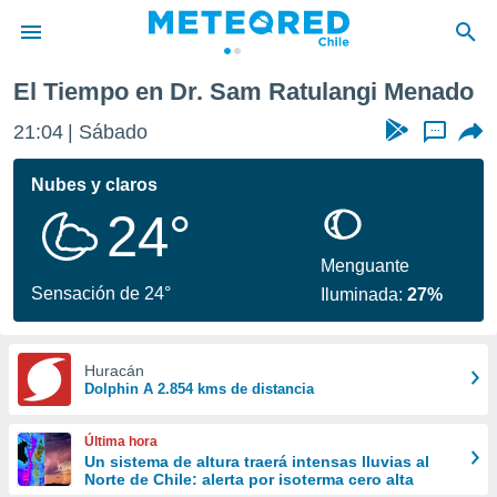
El Tiempo en Dr. Sam Ratulangi Menado
privacidad
21:04
Sábado
...
o de
eteored.cl)
borado por
Nubes y claros
es para
24°
ue la
 que se
e calidad.
Menguante
eder a este
Sensación de 24°
Iluminada:
27%
ediante las
opciones:
ookies y
Huracán
Dolphin A 2.854 kms de distancia
e forma
d digital
Última hora
ada, basada
Un sistema de altura traerá intensas lluvias al
Norte de Chile: alerta por isoterma cero alta
mación