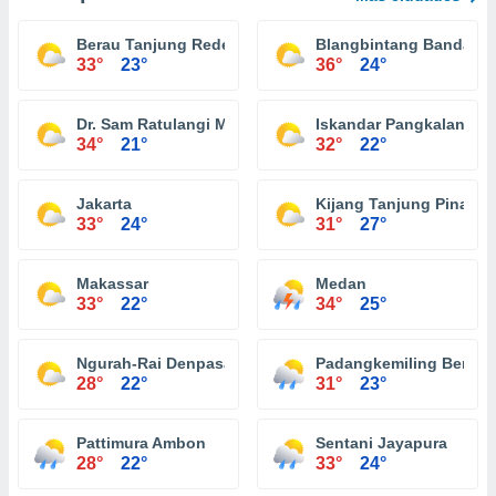
Berau Tanjung Redeb
Blangbintang Banda A
33°
23°
36°
24°
Dr. Sam Ratulangi Menado
Iskandar Pangkalan Bu
34°
21°
32°
22°
Jakarta
Kijang Tanjung Pinang
33°
24°
31°
27°
Makassar
Medan
33°
22°
34°
25°
Ngurah-Rai Denpasar
Padangkemiling Bengk
28°
22°
31°
23°
Pattimura Ambon
Sentani Jayapura
28°
22°
33°
24°