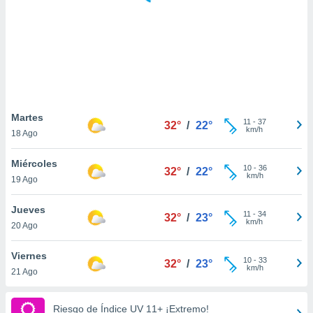
 botón
.
nto,
cios
kies,
ores únicos
Martes
11
-
37
as similares
32°
/
22°
km/h
18 Ago
nar,
rocesar
Miércoles
onales como
10
-
36
32°
/
22°
km/h
 este sitio
19 Ago
recciones IP
ficadores de
Jueves
11
-
34
32°
/
23°
 posible
km/h
20 Ago
s
 traten tus
Viernes
nales en
10
-
33
32°
/
23°
km/h
 interés
21 Ago
go a lo que
nerte. Para
Riesgo de Índice UV 11+ ¡Extremo!
retirar su