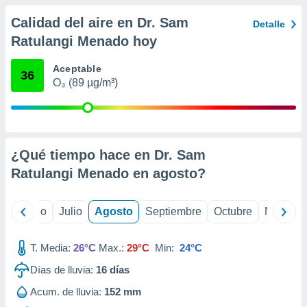
 seleccionar
o.
Calidad del aire en Dr. Sam
Detalle
calización
Ratulangi Menado hoy
precisa e
ión mediante
Aceptable
36
O₃ (89 µg/m³)
, publicidad
dos,
 publicidad
,
ón de
¿Qué tiempo hace en Dr. Sam
 desarrollo
Ratulangi Menado en
agosto
?
s.
tros 1199
yo
Junio
Julio
Agosto
Septiembre
Octubre
Noviemb
ios
T. Media:
26°C
Max.:
29°C
Min:
24°C
Días de lluvia:
16
días
Acum. de lluvia:
152 mm