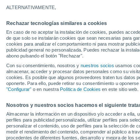
29°
ALTERNATIVAMENTE,
Rechazar tecnologías similares a cookies
Menguant
En caso de no aceptar la instalación de cookies, puedes accede
Iluminada
Sensación de 33°
de que solo se instalarán cookies que sean necesarias para garan
cookies para analizar el comportamiento ni para mostrar publici
publicidad general no personalizada. Puedes rechazar la instala
abono pulsando el botón "Rechazar".
Última hora
La nieve sorprenderá al valle de Chile centro-
Con su consentimiento, nosotros y
nuestros socios
usamos cooki
este fin de semana
almacenar, acceder y procesar datos personales como su visita e
cookies. Es posible que algunos proveedores traten tus datos pe
Tiempo 1 - 7 días
Actualidad
Mapa de nubosidad
oponerte. Para ello, puede retirar su consentimiento u oponerse
"Configurar"
o en nuestra
Política de Cookies
en este sitio web.
Nosotros y nuestros socios hacemos el siguiente trata
Mañana
Domingo
Hoy
Almacenar la información en un dispositivo y/o acceder a ella, 
8 Ago
9 Ago
7 Ago
perfiles para publicidad personalizada, utilizar perfiles para sele
personalizar el contenido, uso de perfiles para la selección de c
medir el rendimiento del contenido, comprender al público a tra
procedentes de diferentes fuentes, desarrollo y mejora de los se
30%
30%