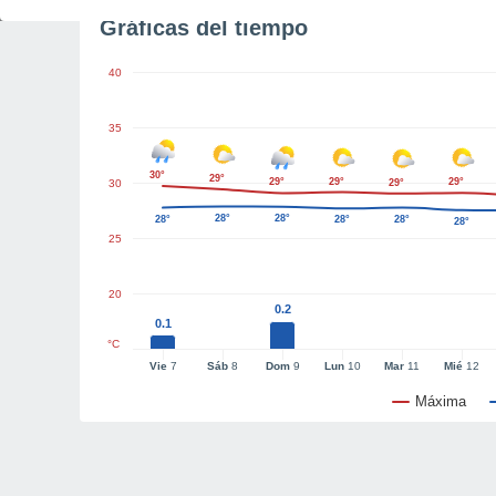
Gráficas del tiempo
40
35
30°
29°
29°
29°
29°
30
29°
28°
28°
28°
28°
28°
28°
25
20
0.2
0.1
°C
Vie
7
Sáb
8
Dom
9
Lun
10
Mar
11
Mié
12
Máxima