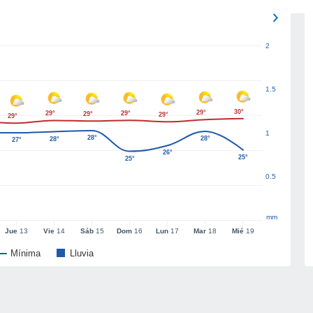
2
1.5
30°
29°
29°
29°
29°
29°
29°
1
28°
28°
28°
27°
26°
25°
25°
0.5
mm
Jue
13
Vie
14
Sáb
15
Dom
16
Lun
17
Mar
18
Mié
19
Mínima
Lluvia