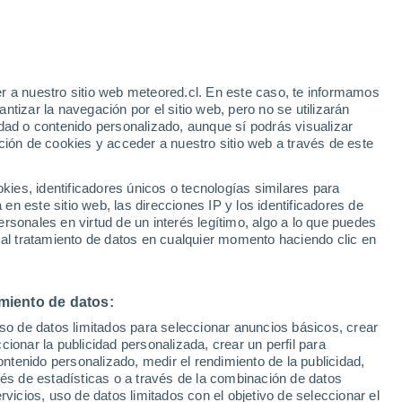
e
r a nuestro sitio web meteored.cl. En este caso, te informamos
:
37%
tizar la navegación por el sitio web, pero no se utilizarán
dad o contenido personalizado, aunque sí podrás visualizar
ción de cookies y acceder a nuestro sitio web a través de este
sur
es, identificadores únicos o tecnologías similares para
n este sitio web, las direcciones IP y los identificadores de
rsonales en virtud de un interés legítimo, algo a lo que puedes
Satélites
Modelos
 al tratamiento de datos en cualquier momento haciendo clic en
miento de datos:
Lunes
Martes
Miércoles
Jueves
uso de datos limitados para seleccionar anuncios básicos, crear
10 Ago
11 Ago
12 Ago
13 Ago
ccionar la publicidad personalizada, crear un perfil para
ontenido personalizado, medir el rendimiento de la publicidad,
vés de estadísticas o a través de la combinación de datos
rvicios, uso de datos limitados con el objetivo de seleccionar el