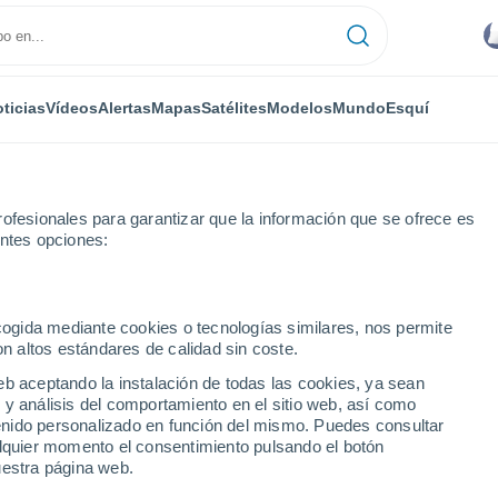
ticias
Vídeos
Alertas
Mapas
Satélites
Modelos
Mundo
Esquí
ofesionales para garantizar que la información que se ofrece es
entes opciones:
ecogida mediante cookies o tecnologías similares, nos permite
on altos estándares de calidad sin coste.
gkep
eb aceptando la instalación de todas las cookies, ya sean
 y análisis del comportamiento en el sitio web, así como
...
ntenido personalizado en función del mismo. Puedes consultar
alquier momento el consentimiento pulsando el botón
Por hora
uestra página web.
Intervalos nubosos en las
próximas horas