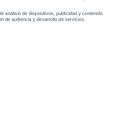
29°
/
28°
29°
/
28°
29°
/
28°
29°
/
27°
e análisis de dispositivos, publicidad y contenido
n de audiencia y desarrollo de servicios.
-
43
km/h
29
-
39
km/h
27
-
36
km/h
28
-
38
km/h
7 de agosto
Sureste
0 Bajo
29
-
38 km/h
FPS:
no
Sureste
0 Bajo
29
-
39 km/h
FPS:
no
Sur
1 Bajo
28
-
37 km/h
FPS:
no
Sur
9 ¡Muy Alto!
25
-
34 km/h
FPS:
25-50