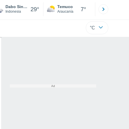
Dabo Singkep
Temuco
Osorno
29°
7°
Indonesia
Araucanía
Los Lagos
°C