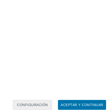
Calendario lunar
Lun
Mar
Mié
Jue
Vie
Sáb
Dom
7
8
9
10
11
12
13
14
15
16
17
18
19
20
CONFIGURACIÓN
ACEPTAR Y CONTINUAR