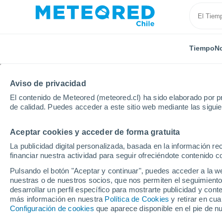
Tiempo
No
Aviso de privacidad
El contenido de Meteored (meteored.cl) ha sido elaborado por pr
de calidad. Puedes acceder a este sitio web mediante las sigui
Aceptar cookies y acceder de forma gratuita
Inicio
Indonesia
Dabo Singkep
La publicidad digital personalizada, basada en la información r
financiar nuestra actividad para seguir ofreciéndote contenido c
El Tiempo en Dabo Sin
Pulsando el botón "Aceptar y continuar", puedes acceder a la w
nuestras o de nuestros socios, que nos permiten el seguimiento
04:52
Viernes
desarrollar un perfil específico para mostrarte publicidad y co
más información en nuestra
Política de Cookies
y retirar en cu
Configuración de cookies
que aparece disponible en el pie de n
Nubes y claros