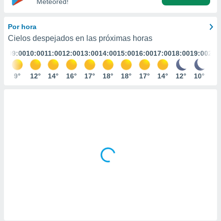
Meteored!
ediante
ecnologías
nos permite
Por hora
estra
Cielos despejados en las próximas horas
ara seguir
e contenido
:00
09:00
10:00
11:00
12:00
13:00
14:00
15:00
16:00
17:00
18:00
19:00
20:
stándares
ACEPTAR
sin coste.
Y
°
9°
12°
14°
16°
17°
18°
18°
17°
14°
12°
10°
9°
CONTINUAR
 botón
continuar",
der a la
CONFIGURACIÓN
ndo la
 de todas
, ya sean
de nuestros
 nos
 y análisis
tamiento en
b, así como
un perfil
para
ublicidad y