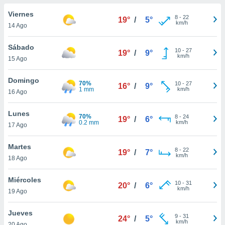
do en
Viernes
8
-
22
19°
/
5°
 mismo.
km/h
14 Ago
sultar más
 en nuestra
Sábado
10
-
27
 Cookies
y
19°
/
9°
km/h
15 Ago
ualquier
ento
Domingo
70%
10
-
27
16°
/
9°
 botón
1 mm
km/h
16 Ago
ación de
kies
Lunes
70%
8
-
24
 disponible
19°
/
6°
0.2 mm
km/h
17 Ago
e nuestra
.
Martes
8
-
22
19°
/
7°
km/h
IVAMENTE,
18 Ago
Miércoles
10
-
31
20°
/
6°
as
km/h
19 Ago
 a cookies
 no aceptar
Jueves
9
-
31
24°
/
5°
ón de
km/h
20 Ago