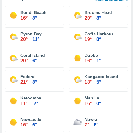
Bondi Beach
Brooms Head
16°
8°
20°
8°
Byron Bay
Coffs Harbour
20°
11°
19°
8°
Coral Island
Dubbo
20°
6°
16°
1°
Federal
Kangaroo Island
21°
8°
18°
5°
Katoomba
Manilla
11°
-2°
16°
0°
Newcastle
Nowra
16°
6°
7°
6°