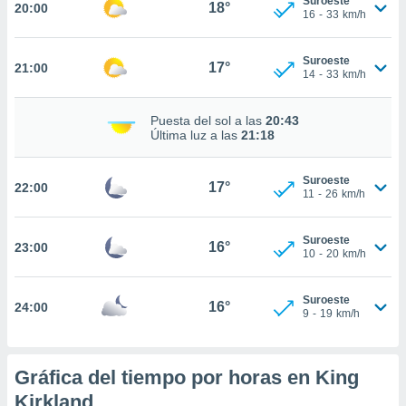
Suroeste
18°
20:00
16
-
33
km/h
nto,
cios
Suroeste
17°
21:00
14
-
33
km/h
kies,
ores únicos
as similares
Puesta del sol a las
20:43
nar,
Última luz a las
21:18
rocesar
onales como
 este sitio
Suroeste
17°
22:00
11
-
26
km/h
recciones IP
ficadores de
 posible
Suroeste
16°
23:00
s
10
-
20
km/h
 traten tus
nales en
 interés
Suroeste
16°
24:00
9
-
19
km/h
go a lo que
nerte. Para
retirar su
ento u
Gráfica del tiempo por horas en King
Kirkland
 de datos