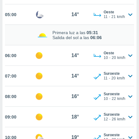
estra
ara seguir
Oeste
e contenido
14°
05:00
11
-
21
km/h
stándares
ACEPTAR
sin coste.
Y
Primera luz a las
05:31
CONTINUAR
 botón
Salida del sol a las
06:06
continuar",
der a la
CONFIGURACIÓN
ndo la
Oeste
14°
06:00
10
-
20
km/h
 de todas
, ya sean
de nuestros
Suroeste
14°
07:00
 nos
11
-
20
km/h
 y análisis
tamiento en
Suroeste
16°
08:00
10
-
22
km/h
b, así como
un perfil
para
Suroeste
18°
09:00
ublicidad y
12
-
26
km/h
do en
Suroeste
 mismo.
19°
10:00