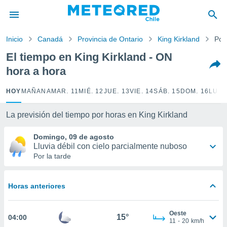
privacidad
o de
Inicio
Canadá
Provincia de Ontario
King Kirkland
Por
eteored.cl)
borado por
El tiempo en King Kirkland - ON
es para
hora a hora
ue la
 que se
e calidad.
HOY
MAÑANA
MAR. 11
MIÉ. 12
JUE. 13
VIE. 14
SÁB. 15
DOM. 16
LUN.
eder a este
ediante las
La previsión del tiempo por horas en King Kirkland
opciones:
Domingo, 09 de agosto
ookies y
Lluvia débil con cielo parcialmente nuboso
e forma
Por la tarde
d digital
ada, basada
Horas anteriores
mación
ediante
ecnologías
Oeste
15°
04:00
nos permite
11
-
20
km/h