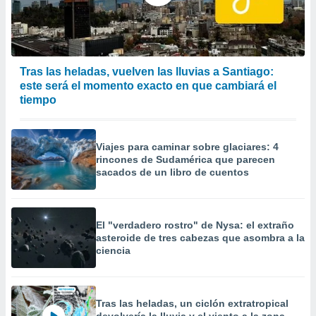
precisa e
ión mediante
, publicidad
Tras las heladas, vuelven las lluvias a Santiago:
dos,
este será el momento exacto en que cambiará el
 publicidad
tiempo
,
ón de
 desarrollo
s.
Viajes para caminar sobre glaciares: 4
rincones de Sudamérica que parecen
tros 1199
sacados de un libro de cuentos
ios
El "verdadero rostro" de Nysa: el extraño
asteroide de tres cabezas que asombra a la
ciencia
Tras las heladas, un ciclón extratropical