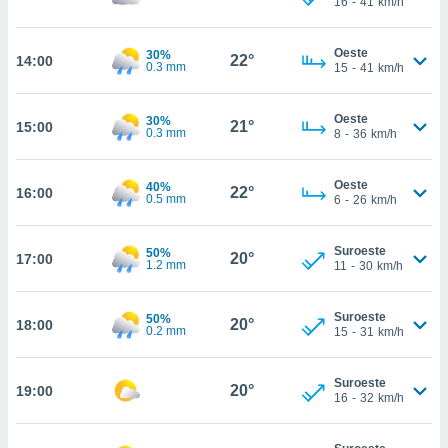
16
-
41
km/h
te
 de que
talarán
Oeste
30%
22°
14:00
e sean
0.3 mm
15
-
41
km/h
para
a
Oeste
por el sitio
30%
21°
15:00
0.3 mm
8
-
36
km/h
o se
cookies para
Oeste
40%
22°
16:00
nto ni para
0.5 mm
6
-
26
km/h
licidad o
Suroeste
ado, aunque
50%
20°
17:00
1.2 mm
11
-
30
km/h
sualizar
general no
ada. Puedes
Suroeste
50%
20°
18:00
 instalación
0.2 mm
15
-
31
km/h
y acceder a
io web a
Suroeste
ste abono
20°
19:00
16
-
32
km/h
 botón
.