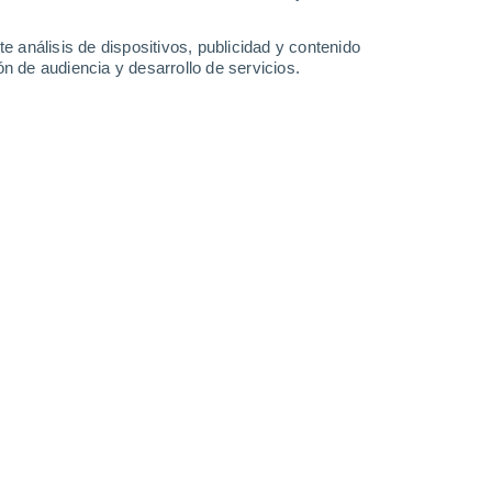
0.6 mm
25°
/
24°
25°
/
24°
25°
/
24°
25°
/
23°
e análisis de dispositivos, publicidad y contenido
n de audiencia y desarrollo de servicios.
-
34
km/h
30
-
40
km/h
39
-
50
km/h
39
-
54
km/h
 hoy
, 9 de agosto
Sureste
0 Bajo
30
-
38 km/h
FPS:
no
Sureste
0 Bajo
30
-
38 km/h
FPS:
no
Sureste
1 Bajo
28
-
38 km/h
FPS:
no
boso
Sureste
2 Bajo
25
-
35 km/h
FPS:
no