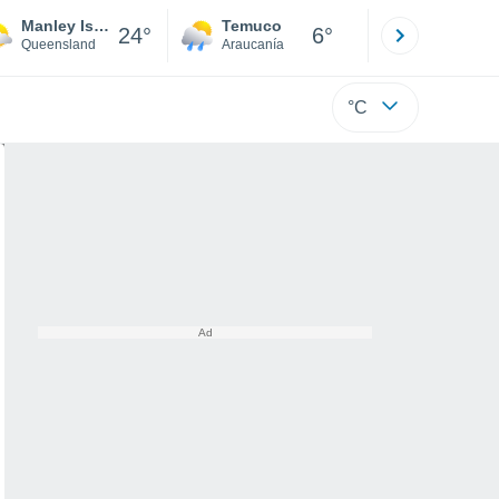
Manley Island
Temuco
Osorno
24°
6°
Queensland
Araucanía
Los Lagos
°C