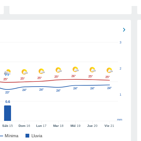
3
2
26°
25°
25°
25°
25°
25°
25°
24°
24°
24°
24°
24°
24°
23°
1
0.6
mm
Sáb
15
Dom
16
Lun
17
Mar
18
Mié
19
Jue
20
Vie
21
Mínima
Lluvia