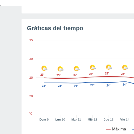
Luz diurna restante
12h 19m
Gráficas del tiempo
35
30
25°
25°
25°
25°
25°
25°
25
24°
24°
24°
24°
24°
24°
20
°C
Dom
9
Lun
10
Mar
11
Mié
12
Jue
13
Vie
14
Máxima