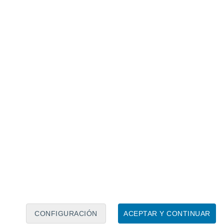
Calendario lunar
Lun
Mar
Mié
Jue
Vie
Sáb
Dom
9
10
11
12
13
14
15
16
17
18
19
20
21
22
CONFIGURACIÓN
ACEPTAR Y CONTINUAR