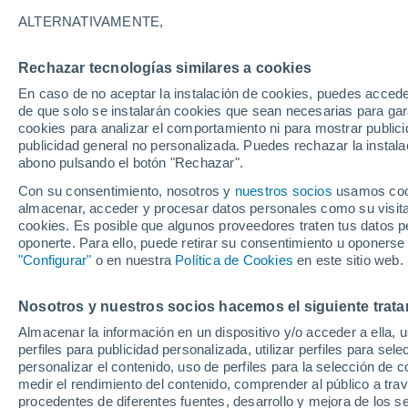
24°
ALTERNATIVAMENTE,
Rechazar tecnologías similares a cookies
Sureste
En caso de no aceptar la instalación de cookies, puedes accede
Sensación de 25°
30
-
38 km
de que solo se instalarán cookies que sean necesarias para garan
cookies para analizar el comportamiento ni para mostrar publici
publicidad general no personalizada. Puedes rechazar la instala
abono pulsando el botón "Rechazar".
Última hora
Heladas iniciales darán paso a un ciclón que
Con su consentimiento, nosotros y
nuestros socios
usamos cooki
promete lluvia en la zona central
almacenar, acceder y procesar datos personales como su visita e
cookies. Es posible que algunos proveedores traten tus datos pe
Tiempo 1 - 7 días
Actualidad
Mapa de nubosidad
oponerte. Para ello, puede retirar su consentimiento u oponerse
"Configurar"
o en nuestra
Política de Cookies
en este sitio web.
Nosotros y nuestros socios hacemos el siguiente trata
Mañana
Martes
M
Hoy
Almacenar la información en un dispositivo y/o acceder a ella, 
10 Ago
11 Ago
9 Ago
perfiles para publicidad personalizada, utilizar perfiles para sele
personalizar el contenido, uso de perfiles para la selección de c
medir el rendimiento del contenido, comprender al público a tra
procedentes de diferentes fuentes, desarrollo y mejora de los se