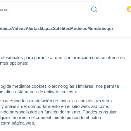
ticias
Vídeos
Alertas
Mapas
Satélites
Modelos
Mundo
Esquí
ofesionales para garantizar que la información que se ofrece es
entes opciones:
ecogida mediante cookies o tecnologías similares, nos permite
on altos estándares de calidad sin coste.
land - QLD
eb aceptando la instalación de todas las cookies, ya sean
 y análisis del comportamiento en el sitio web, así como
...
ntenido personalizado en función del mismo. Puedes consultar
alquier momento el consentimiento pulsando el botón
Por hora
uestra página web.
Cielos nubosos en las próximas
horas