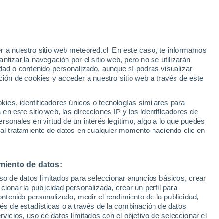
r a nuestro sitio web meteored.cl. En este caso, te informamos
/h
tizar la navegación por el sitio web, pero no se utilizarán
dad o contenido personalizado, aunque sí podrás visualizar
ción de cookies y acceder a nuestro sitio web a través de este
es, identificadores únicos o tecnologías similares para
n este sitio web, las direcciones IP y los identificadores de
rsonales en virtud de un interés legítimo, algo a lo que puedes
Satélites
Modelos
 al tratamiento de datos en cualquier momento haciendo clic en
miento de datos:
iércoles
Jueves
Viernes
Sábado
uso de datos limitados para seleccionar anuncios básicos, crear
12 Ago
13 Ago
14 Ago
15 Ago
ccionar la publicidad personalizada, crear un perfil para
ontenido personalizado, medir el rendimiento de la publicidad,
vés de estadísticas o a través de la combinación de datos
rvicios, uso de datos limitados con el objetivo de seleccionar el
40%