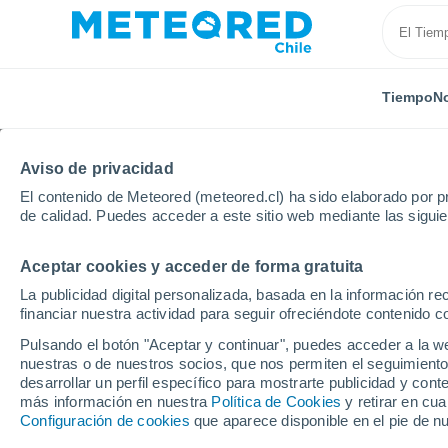
Tiempo
No
Aviso de privacidad
El contenido de Meteored (meteored.cl) ha sido elaborado por pr
de calidad. Puedes acceder a este sitio web mediante las sigui
Aceptar cookies y acceder de forma gratuita
Inicio
Australia
Queensland
Manley Island
La publicidad digital personalizada, basada en la información r
financiar nuestra actividad para seguir ofreciéndote contenido c
El Tiempo en Manley Is
Pulsando el botón "Aceptar y continuar", puedes acceder a la w
nuestras o de nuestros socios, que nos permiten el seguimiento
06:25
Domingo
desarrollar un perfil específico para mostrarte publicidad y co
más información en nuestra
Política de Cookies
y retirar en cu
Configuración de cookies
que aparece disponible en el pie de n
Nubes y claros