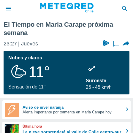
Próxima semana
El Tiempo en Maria Carape próxima
privacidad
semana
o de
eteored.cl)
23:27
Jueves
...
borado por
es para
Nubes y claros
ue la
 que se
11°
e calidad.
eder a este
Suroeste
ediante las
Sensación de 11°
opciones:
25
45 km/h
ookies y
e forma
Aviso de nivel naranja
Alerta importante por tormenta en Maria Carape hoy
d digital
ada, basada
Última hora
mación
La nieve sorprenderá al valle de Chile centro-sur