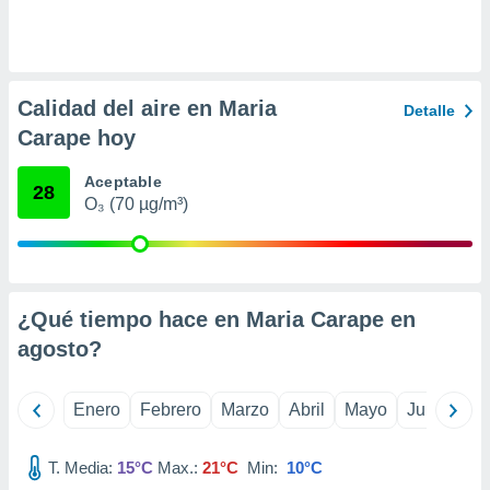
ento u
 de datos
er momento
ic en
Calidad del aire en Maria
Detalle
o en
Carape hoy
 Cookies
en
Aceptable
eb.
28
O₃ (70 µg/m³)
y
socios
el
to de
¿Qué tiempo hace en Maria Carape en
agosto
?
la
 en un
 y/o acceder
Enero
Febrero
Marzo
Abril
Mayo
Junio
Ju
 de datos
ara
 anuncios
T. Media:
15°C
Max.:
21°C
Min:
10°C
ar perfiles