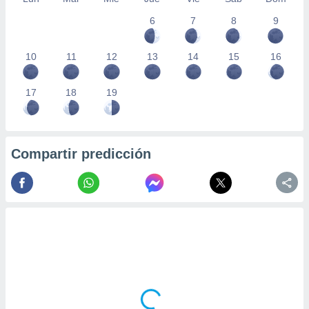
 seleccionar
o.
6
7
8
9
calización
precisa e
10
11
12
13
14
15
16
ión mediante
, publicidad
17
18
19
dos,
 publicidad
,
Compartir predicción
ón de
 desarrollo
s.
tros 1199
ios