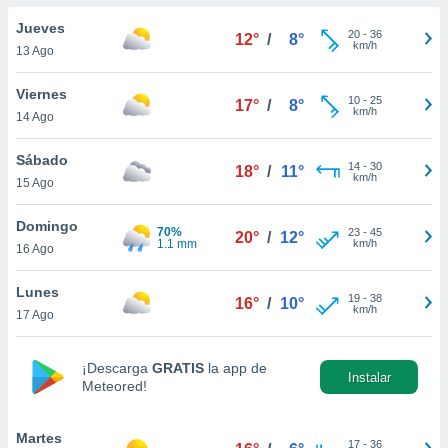
do en
Jueves
20
-
36
12°
/
8°
 mismo.
km/h
13 Ago
sultar más
 en nuestra
Viernes
10
-
25
 Cookies
y
17°
/
8°
km/h
14 Ago
ualquier
ento
Sábado
14
-
30
18°
/
11°
 botón
km/h
15 Ago
ación de
kies
Domingo
70%
23
-
45
 disponible
20°
/
12°
1.1 mm
km/h
16 Ago
e nuestra
.
Lunes
19
-
38
16°
/
10°
km/h
IVAMENTE,
17 Ago
¡Descarga
GRATIS
la app de
as
Instalar
Meteored!
 a cookies
 no aceptar
ón de
Martes
17
-
36