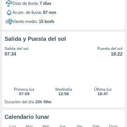
Días de lluvia:
7
días
idad
a, utilizar
Acum. de lluvia:
87 mm
a
 la
Viento medio:
15 km/h
da, crear un
personalizar
Salida y Puesta del sol
o, uso de
a la
Salida del sol
Puesta del sol
e contenido
07:34
18:22
do, medir el
 de la
medir el
 del
 comprender
 través de
Primera luz
Mediodía
Última luz
s o a través
07:09
12:58
18:47
nación de
edentes de
Duración del día
10h 49m
fuentes,
y mejora de
Calendario lunar
os, uso de
ados con el
Lun
Mar
Mié
Jue
Vie
Sáb
Dom