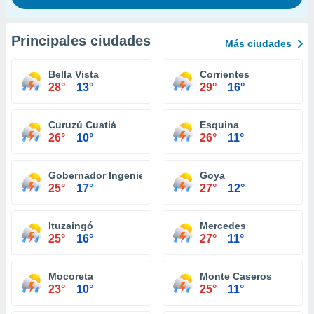
Principales ciudades
Más ciudades
Bella Vista
Corrientes
28°
13°
29°
16°
Curuzú Cuatiá
Esquina
26°
10°
26°
11°
Gobernador Ingeniero Valentin Virasoro
Goya
25°
17°
27°
12°
Ituzaingó
Mercedes
25°
16°
27°
11°
Mocoreta
Monte Caseros
23°
10°
25°
11°