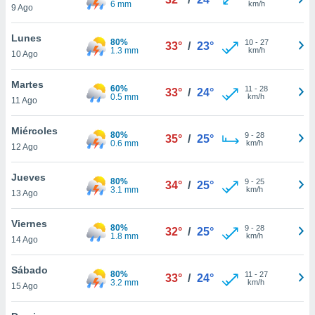
6 mm
km/h
9 Ago
do en
 mismo.
Lunes
80%
10
-
27
sultar más
33°
/
23°
1.3 mm
km/h
10 Ago
 en nuestra
 Cookies
y
Martes
ualquier
60%
11
-
28
33°
/
24°
0.5 mm
km/h
11 Ago
ento
 botón
Miércoles
80%
9
-
28
35°
/
25°
ación de
0.6 mm
km/h
12 Ago
kies
 disponible
Jueves
e nuestra
80%
9
-
25
34°
/
25°
3.1 mm
km/h
.
13 Ago
IVAMENTE,
Viernes
80%
9
-
28
32°
/
25°
1.8 mm
km/h
14 Ago
as
Sábado
 a cookies
80%
11
-
27
33°
/
24°
3.2 mm
km/h
15 Ago
 no aceptar
ón de