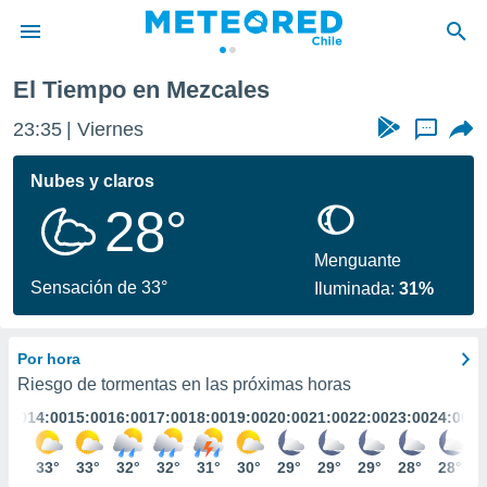
El Tiempo en Mezcales
privacidad
23:35
Viernes
...
o de
eteored.cl)
borado por
Nubes y claros
es para
28°
ue la
 que se
e calidad.
Menguante
eder a este
Sensación de 33°
Iluminada:
31%
ediante las
opciones:
Por hora
ookies y
e forma
Riesgo de tormentas en las próximas horas
3:00
14:00
15:00
16:00
17:00
18:00
19:00
20:00
21:00
22:00
23:00
24:00
d digital
ada, basada
33°
33°
33°
32°
32°
31°
30°
29°
29°
29°
28°
28°
mación