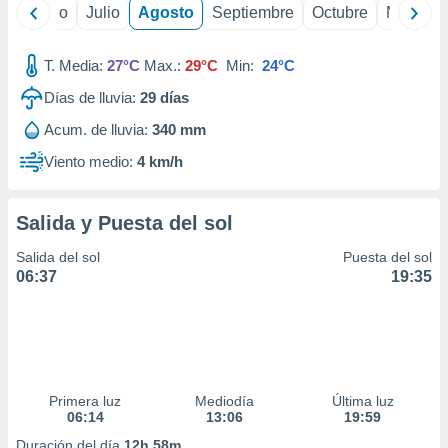
 seleccionar
yo
Junio
Julio
Agosto
Septiembre
Octubre
Noviemb
o.
calización
T. Media:
27°C
Max.:
29°C
Min:
24°C
precisa e
ión mediante
Días de lluvia:
29
días
, publicidad
Acum. de lluvia:
340 mm
Viento medio:
4 km/h
dos,
 publicidad
,
Salida y Puesta del sol
ón de
 desarrollo
Salida del sol
Puesta del sol
s.
06:37
19:35
tros 1199
ios
Primera luz
Mediodía
Última luz
06:14
13:06
19:59
Duración del día
12h 58m