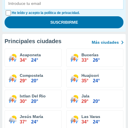
He leído y acepto la política de privacidad.
Principales ciudades
Más ciudades
Acaponeta
Bucerías
34°
24°
33°
26°
Compostela
Huajicori
29°
20°
35°
24°
Ixtlan Del Rio
Jala
30°
20°
29°
20°
Jesús María
Las Varas
37°
24°
34°
24°