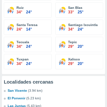
Ruiz
San Blas
34°
24°
33°
25°
Santa Teresa
Santiago Ixcuintla
24°
14°
34°
24°
Tecuala
Tepic
34°
24°
29°
20°
Tuxpan
Xalisco
34°
24°
29°
20°
Localidades cercanas
San Vicente
(3.94 km)
El Porvenir
(5.23 km)
Las Juntas
(5.43 km)