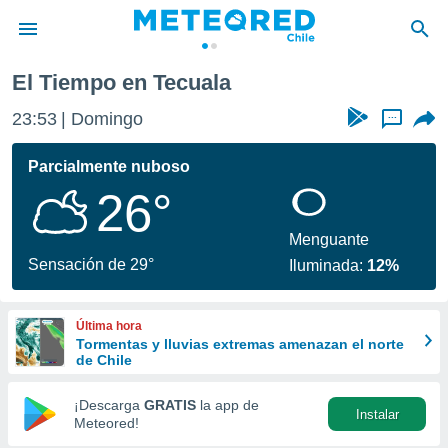
El Tiempo en Tecuala
privacidad
23:53
Domingo
...
o de
eteored.cl)
borado por
Parcialmente nuboso
es para
26°
ue la
 que se
e calidad.
Menguante
eder a este
Sensación de 29°
Iluminada:
12%
ediante las
opciones:
Última hora
ookies y
Tormentas y lluvias extremas amenazan el norte
e forma
de Chile
d digital
¡Descarga
GRATIS
la app de
Instalar
ada, basada
Meteored!
mación