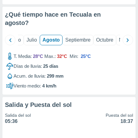
 seleccionar
o.
¿Qué tiempo hace en Tecuala en
calización
precisa e
agosto
?
ión mediante
, publicidad
yo
Junio
Julio
Agosto
Septiembre
Octubre
Noviemb
dos,
T. Media:
28°C
Max.:
32°C
Min:
25°C
 publicidad
,
Días de lluvia:
25
días
ón de
 desarrollo
Acum. de lluvia:
299 mm
s.
Viento medio:
4 km/h
tros 1199
ios
Salida y Puesta del sol
Salida del sol
Puesta del sol
05:36
18:37