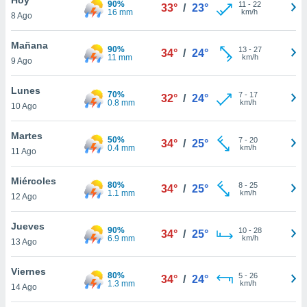
90%
11
-
22
33°
/
23°
16 mm
km/h
8 Ago
do en
 mismo.
sultar más
Mañana
90%
13
-
27
34°
/
24°
 en nuestra
11 mm
km/h
9 Ago
 Cookies
y
ualquier
Lunes
70%
7
-
17
32°
/
24°
0.8 mm
km/h
10 Ago
ento
 botón
ación de
Martes
50%
7
-
20
34°
/
25°
kies
0.4 mm
km/h
11 Ago
 disponible
e nuestra
Miércoles
80%
8
-
25
.
34°
/
25°
1.1 mm
km/h
12 Ago
IVAMENTE,
Jueves
90%
10
-
28
34°
/
25°
6.9 mm
km/h
13 Ago
as
 a cookies
Viernes
80%
5
-
26
34°
/
24°
1.3 mm
km/h
 no aceptar
14 Ago
ón de