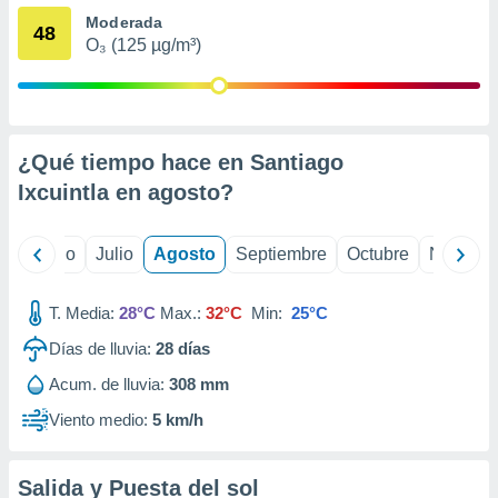
 seleccionar
Moderada
o.
48
O₃ (125 µg/m³)
calización
precisa e
ión mediante
, publicidad
¿Qué tiempo hace en Santiago
dos,
Ixcuintla en
agosto
?
 publicidad
,
ón de
yo
Junio
Julio
Agosto
Septiembre
Octubre
Noviemb
 desarrollo
s.
T. Media:
28°C
Max.:
32°C
Min:
25°C
tros 1199
ios
Días de lluvia:
28
días
Acum. de lluvia:
308 mm
Viento medio:
5 km/h
Salida y Puesta del sol