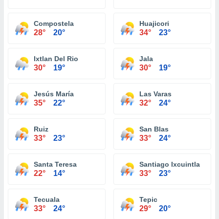
Compostela
Huajicori
28°
20°
34°
23°
Ixtlan Del Rio
Jala
30°
19°
30°
19°
Jesús María
Las Varas
35°
22°
32°
24°
Ruiz
San Blas
33°
23°
33°
24°
Santa Teresa
Santiago Ixcuintla
22°
14°
33°
23°
Tecuala
Tepic
33°
24°
29°
20°