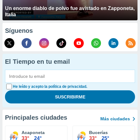
Un enorme diablo de polvo fue avistado en Zapponeta,
Italia
Síguenos
El Tiempo en tu email
He leído y acepto la política de privacidad.
Principales ciudades
Más ciudades
Acaponeta
Bucerías
33°
24°
33°
25°