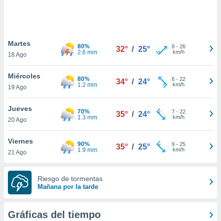
 botón
.
nto,
Martes
80%
8
-
26
32°
/
25°
2.6 mm
km/h
18 Ago
cios
kies,
Miércoles
ores únicos
80%
6
-
22
34°
/
24°
1.2 mm
km/h
19 Ago
as similares
nar,
rocesar
Jueves
70%
7
-
22
35°
/
24°
onales como
1.3 mm
km/h
20 Ago
 este sitio
recciones IP
Viernes
ficadores de
90%
9
-
25
35°
/
25°
1.9 mm
km/h
21 Ago
 posible
s
 traten tus
Riesgo de tormentas
nales en
Mañana por la tarde
 interés
go a lo que
nerte. Para
Gráficas del tiempo
retirar su