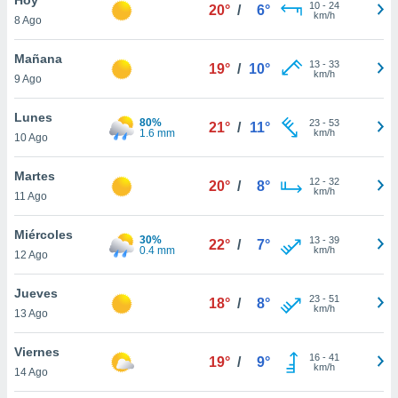
10
-
24
20°
/
6°
km/h
8 Ago
do en
 mismo.
sultar más
Mañana
13
-
33
19°
/
10°
 en nuestra
km/h
9 Ago
 Cookies
y
ualquier
Lunes
80%
23
-
53
21°
/
11°
1.6 mm
km/h
10 Ago
ento
 botón
ación de
Martes
12
-
32
20°
/
8°
kies
km/h
11 Ago
 disponible
e nuestra
Miércoles
30%
13
-
39
.
22°
/
7°
0.4 mm
km/h
12 Ago
IVAMENTE,
Jueves
23
-
51
18°
/
8°
km/h
13 Ago
as
 a cookies
Viernes
16
-
41
19°
/
9°
km/h
 no aceptar
14 Ago
ón de