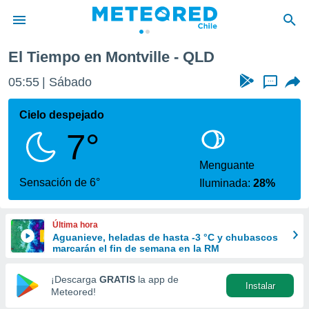
El Tiempo en Montville - QLD
privacidad
05:55
Sábado
...
o de
eteored.cl)
borado por
Cielo despejado
es para
7°
ue la
 que se
e calidad.
Menguante
eder a este
Sensación de 6°
Iluminada:
28%
ediante las
opciones:
Última hora
ookies y
Aguanieve, heladas de hasta -3 °C y chubascos
e forma
marcarán el fin de semana en la RM
d digital
¡Descarga
GRATIS
la app de
Instalar
ada, basada
Meteored!
mación