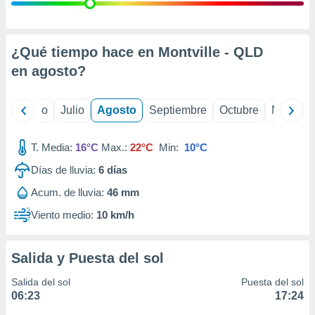
 seleccionar
o.
calización
precisa e
¿Qué tiempo hace en Montville - QLD
ión mediante
en
agosto
?
, publicidad
yo
Junio
Julio
Agosto
Septiembre
Octubre
Noviemb
dos,
 publicidad
,
T. Media:
16°C
Max.:
22°C
Min:
10°C
ón de
Días de lluvia:
6
días
 desarrollo
s.
Acum. de lluvia:
46 mm
tros 1199
Viento medio:
10 km/h
ios
Salida y Puesta del sol
Salida del sol
Puesta del sol
06:23
17:24