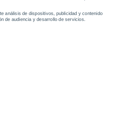
Lunes
10
e análisis de dispositivos, publicidad y contenido
n de audiencia y desarrollo de servicios.
n Orange Park
25°
Parcialmente nuboso
02:00
Sensación T.
25°
25°
Parcialmente nuboso
05:00
Sensación T.
26°
30%
26°
Lluvia débil
08:00
0.6 mm
Sensación T.
28°
60%
28°
Tormenta
11:00
3.5 mm
Sensación T.
34°
70%