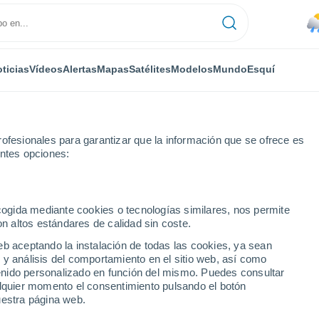
ticias
Vídeos
Alertas
Mapas
Satélites
Modelos
Mundo
Esquí
ofesionales para garantizar que la información que se ofrece es
entes opciones:
 Park
Por horas
ecogida mediante cookies o tecnologías similares, nos permite
on altos estándares de calidad sin coste.
rk - FL hora a hora
eb aceptando la instalación de todas las cookies, ya sean
 y análisis del comportamiento en el sitio web, así como
ntenido personalizado en función del mismo. Puedes consultar
alquier momento el consentimiento pulsando el botón
uestra página web.