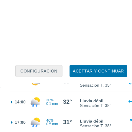
27°
Cielo despejado
02:00
Sensación T.
30°
26°
Nubes y claros
05:00
Sensación T.
28°
27°
Nubes y claros
08:00
Sensación T.
30°
CONFIGURACIÓN
ACEPTAR Y CONTINUAR
30°
Nubes y claros
11:00
Sensación T.
35°
30%
32°
Lluvia débil
14:00
0.1 mm
Sensación T.
38°
40%
31°
Lluvia débil
17:00
0.5 mm
Sensación T.
38°