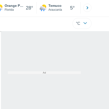
Orange Park
Temuco
Osorno
28°
5°
Florida
Araucanía
Los Lagos
°C