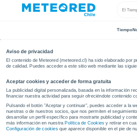
Tiempo
No
Aviso de privacidad
El contenido de Meteored (meteored.cl) ha sido elaborado por pr
de calidad. Puedes acceder a este sitio web mediante las sigui
Aceptar cookies y acceder de forma gratuita
Inicio
Estados Unidos
Estado de Florida
Orange
La publicidad digital personalizada, basada en la información r
financiar nuestra actividad para seguir ofreciéndote contenido c
El tiempo en Orange Pa
Pulsando el botón "Aceptar y continuar", puedes acceder a la w
nuestras o de nuestros socios, que nos permiten el seguimiento
desarrollar un perfil específico para mostrarte publicidad y co
Tiempo 1 - 7 días
Por horas
más información en nuestra
Política de Cookies
y retirar en cu
Configuración de cookies
que aparece disponible en el pie de n