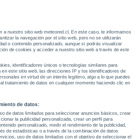
Orange Park
VIENTO
PRECIPITACIÓN
r a nuestro sitio web meteored.cl. En este caso, te informamos
12
15
18
21
00
03
06
09
12
15
18
21
00
tizar la navegación por el sitio web, pero no se utilizarán
dad o contenido personalizado, aunque sí podrás visualizar
ción de cookies y acceder a nuestro sitio web a través de este
es, identificadores únicos o tecnologías similares para
32°
32°
n este sitio web, las direcciones IP y los identificadores de
rsonales en virtud de un interés legítimo, algo a lo que puedes
31°
30°
30°
29°
29°
 al tratamiento de datos en cualquier momento haciendo clic en
29°
28°
27°
27°
27°
26°
miento de datos:
uso de datos limitados para seleccionar anuncios básicos, crear
ccionar la publicidad personalizada, crear un perfil para
ontenido personalizado, medir el rendimiento de la publicidad,
vés de estadísticas o a través de la combinación de datos
0.9
0.7
0.6
0.5
0.5
0.3
rvicios, uso de datos limitados con el objetivo de seleccionar el
0.1