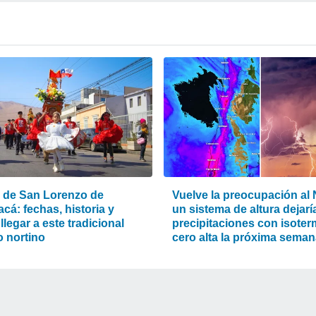
a de San Lorenzo de
Vuelve la preocupación al 
cá: fechas, historia y
un sistema de altura dejarí
legar a este tradicional
precipitaciones con isote
o nortino
cero alta la próxima sema