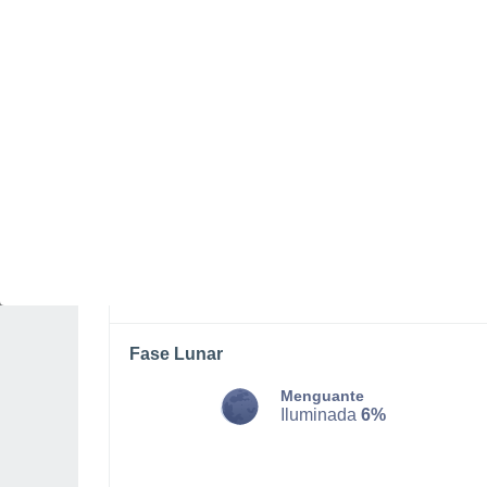
LUNES, 10 DE AGOSTO
Por la noche
Chubascos tormentosos con
cielo parcialmente nuboso
Salida del sol a las
06:51
Puesta del sol a las
20:12
Primera luz a las
06:25
Última luz a las
20:38
Fase Lunar
Menguante
Iluminada
6%