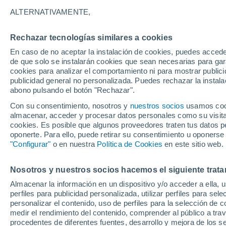
Gráfica del tiempo por horas en 
ALTERNATIVAMENTE,
SÍMBOLO
TEMPERATURA
Rechazar tecnologías similares a cookies
En caso de no aceptar la instalación de cookies, puedes accede
00
03
06
09
12
15
18
21
00
03
06
09
de que solo se instalarán cookies que sean necesarias para garan
cookies para analizar el comportamiento ni para mostrar publici
publicidad general no personalizada. Puedes rechazar la instala
abono pulsando el botón "Rechazar".
Con su consentimiento, nosotros y
nuestros socios
usamos cooki
almacenar, acceder y procesar datos personales como su visita e
cookies. Es posible que algunos proveedores traten tus datos pe
oponerte. Para ello, puede retirar su consentimiento u oponerse
28°
28°
28°
"Configurar"
o en nuestra
Política de Cookies
en este sitio web.
27°
26°
26°
26°
26°
26°
25°
25°
Nosotros y nuestros socios hacemos el siguiente trata
7.2
Almacenar la información en un dispositivo y/o acceder a ella, 
perfiles para publicidad personalizada, utilizar perfiles para sele
3.5
personalizar el contenido, uso de perfiles para la selección de c
medir el rendimiento del contenido, comprender al público a tra
0.6
0.5
0.3
procedentes de diferentes fuentes, desarrollo y mejora de los se
0.1