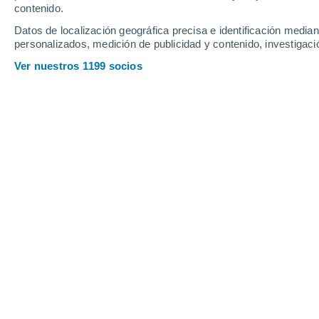
Sábado
8
Domingo
9
contenido.
Datos de localización geográfica precisa e identificación mediant
personalizados, medición de publicidad y contenido, investigació
Ver nuestros 1199 socios
La previsión del tiempo por horas e
SÁBADO, 08 DE AGOSTO
Por la mañana
Chubascos tormentosos con
cielo parcialmente nuboso
Salida del sol a las
06:49
Puesta del sol a las
20:14
Primera luz a las
06:24
Última luz a las
20:40
Fase Lunar