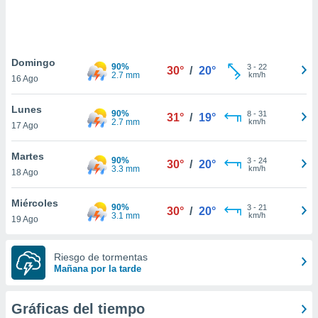
 botón
.
nto,
Domingo
90%
3
-
22
30°
/
20°
2.7 mm
km/h
16 Ago
cios
kies,
Lunes
ores únicos
90%
8
-
31
31°
/
19°
2.7 mm
km/h
17 Ago
as similares
nar,
rocesar
Martes
90%
3
-
24
30°
/
20°
onales como
3.3 mm
km/h
18 Ago
 este sitio
recciones IP
Miércoles
ficadores de
90%
3
-
21
30°
/
20°
3.1 mm
km/h
19 Ago
 posible
s
 traten tus
Riesgo de tormentas
nales en
Mañana por la tarde
 interés
go a lo que
nerte. Para
Gráficas del tiempo
retirar su