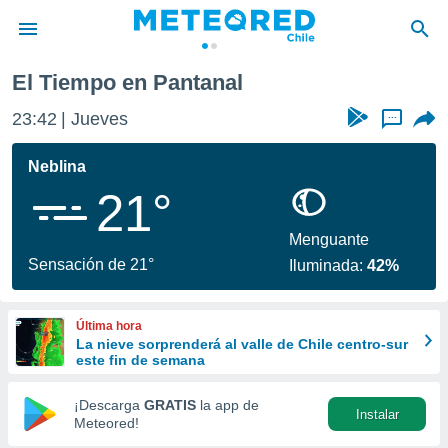
El Tiempo en Pantanal
privacidad
23:42
Jueves
...
o de
eteored.cl)
borado por
Neblina
es para
21°
ue la
 que se
e calidad.
Menguante
eder a este
Sensación de 21°
Iluminada:
42%
ediante las
opciones:
Última hora
ookies y
La nieve sorprenderá al valle de Chile centro-sur
e forma
este fin de semana
d digital
¡Descarga
GRATIS
la app de
Instalar
ada, basada
Meteored!
mación