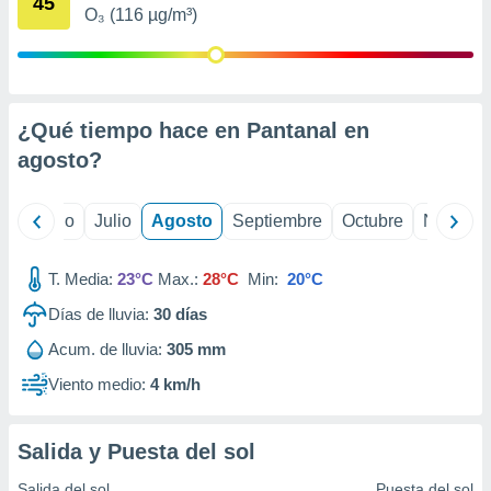
45
 seleccionar
O₃ (116 µg/m³)
o.
calización
precisa e
ión mediante
¿Qué tiempo hace en Pantanal en
, publicidad
agosto
?
dos,
 publicidad
yo
Junio
Julio
Agosto
Septiembre
Octubre
Noviemb
,
ón de
 desarrollo
T. Media:
23°C
Max.:
28°C
Min:
20°C
s.
Días de lluvia:
30
días
tros 1199
ios
Acum. de lluvia:
305 mm
Viento medio:
4 km/h
Salida y Puesta del sol
Salida del sol
Puesta del sol