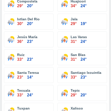
Compostela
Huajicori
29°
20°
34°
24°
Ixtlan Del Rio
Jala
30°
20°
29°
19°
Jesús María
Las Varas
36°
23°
31°
24°
Ruiz
San Blas
33°
23°
31°
24°
Santa Teresa
Santiago Ixcuintla
23°
14°
33°
23°
Tecuala
Tepic
33°
24°
29°
20°
Tuxpan
Xalisco