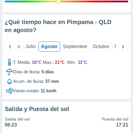
 seleccionar
o.
calización
precisa e
¿Qué tiempo hace en Pimpama - QLD
ión mediante
en
agosto
?
, publicidad
yo
Junio
Julio
Agosto
Septiembre
Octubre
Noviemb
dos,
 publicidad
,
T. Media:
16°C
Max.:
21°C
Min:
11°C
ón de
Días de lluvia:
5
días
 desarrollo
s.
Acum. de lluvia:
37 mm
tros 1199
Viento medio:
11 km/h
ios
Salida y Puesta del sol
Salida del sol
Puesta del sol
06:23
17:21