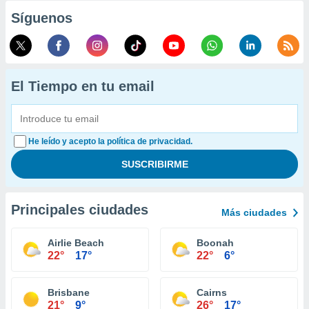
Síguenos
El Tiempo en tu email
He leído y acepto la política de privacidad.
Principales ciudades
Más ciudades
Airlie Beach
Boonah
22°
17°
22°
6°
Brisbane
Cairns
21°
9°
26°
17°