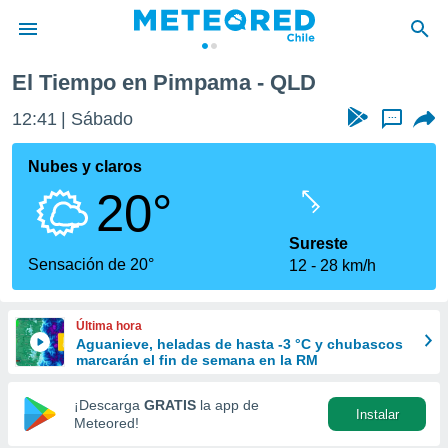
El Tiempo en Pimpama - QLD
privacidad
12:41
Sábado
...
o de
eteored.cl)
borado por
Nubes y claros
es para
20°
ue la
 que se
e calidad.
Sureste
eder a este
Sensación de 20°
12
28 km/h
ediante las
opciones:
Última hora
ookies y
Aguanieve, heladas de hasta -3 °C y chubascos
e forma
marcarán el fin de semana en la RM
d digital
¡Descarga
GRATIS
la app de
Instalar
ada, basada
Meteored!
mación