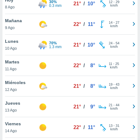
30%
12
-
29
21°
/
10°
0.3 mm
km/h
8 Ago
do en
 mismo.
sultar más
Mañana
14
-
27
22°
/
11°
 en nuestra
km/h
9 Ago
 Cookies
y
ualquier
Lunes
70%
24
-
54
21°
/
10°
1.3 mm
km/h
10 Ago
ento
 botón
ación de
Martes
11
-
25
22°
/
8°
kies
km/h
11 Ago
 disponible
e nuestra
Miércoles
19
-
43
.
21°
/
8°
km/h
12 Ago
IVAMENTE,
Jueves
21
-
44
21°
/
9°
km/h
13 Ago
as
 a cookies
Viernes
13
-
31
22°
/
11°
km/h
 no aceptar
14 Ago
ón de