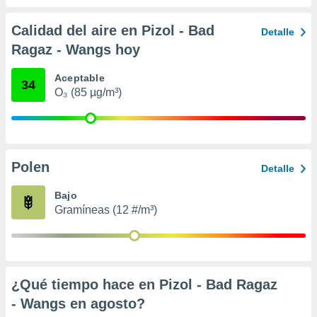
 seleccionar
o.
Calidad del aire en Pizol - Bad
Detalle
calización
Ragaz - Wangs hoy
precisa e
ión mediante
Aceptable
34
, publicidad
O₃ (85 µg/m³)
dos,
 publicidad
,
ón de
Polen
Detalle
 desarrollo
s.
Bajo
tros 1199
Gramíneas (12 #/m³)
ios
¿Qué tiempo hace en Pizol - Bad Ragaz
- Wangs en
agosto
?