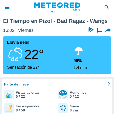
El Tiempo en Pizol - Bad Ragaz - Wangs
privacidad
16:02
Viernes
...
o de
eteored.cl)
borado por
Lluvia débil
es para
22°
ue la
 que se
e calidad.
90%
eder a este
Sensación de 22°
1.4 mm
ediante las
opciones:
Parte de nieve
ookies y
e forma
Pistas abiertas
Remontes
0 / 22
0 / 12
d digital
ada, basada
Km esquiables
Nieve
0 / 50
0 cm
mación