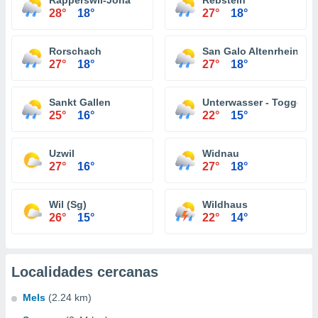
Rapperswil-Jona
Rebstein
28°
18°
27°
18°
Rorschach
San Galo Altenrhein
27°
18°
27°
18°
Sankt Gallen
Unterwasser - Toggenb
25°
16°
22°
15°
Uzwil
Widnau
27°
16°
27°
18°
Wil (Sg)
Wildhaus
26°
15°
22°
14°
Localidades cercanas
Mels
(2.24 km)