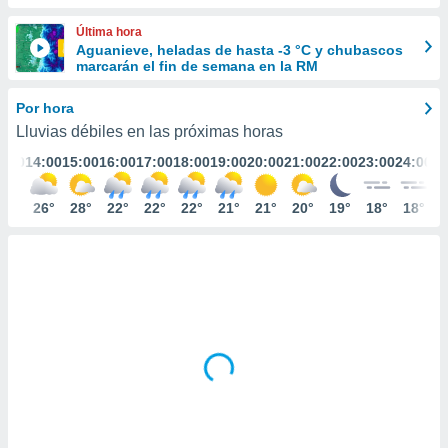
ediante
ecnologías
Última hora
nos permite
Aguanieve, heladas de hasta -3 °C y chubascos
estra
marcarán el fin de semana en la RM
ara seguir
e contenido
Por hora
stándares
ACEPTAR
Lluvias débiles en las próximas horas
sin coste.
Y
3:00
14:00
15:00
16:00
17:00
18:00
19:00
20:00
21:00
22:00
23:00
24:00
CONTINUAR
 botón
continuar",
der a la
26°
26°
28°
22°
22°
22°
21°
21°
20°
19°
18°
18°
CONFIGURACIÓN
ndo la
 de todas
, ya sean
de nuestros
 nos
 y análisis
tamiento en
b, así como
un perfil
para
ublicidad y