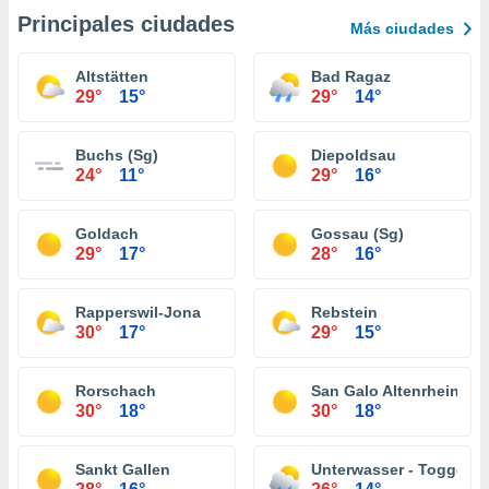
Principales ciudades
Más ciudades
Altstätten
Bad Ragaz
29°
15°
29°
14°
Buchs (Sg)
Diepoldsau
24°
11°
29°
16°
Goldach
Gossau (Sg)
29°
17°
28°
16°
Rapperswil-Jona
Rebstein
30°
17°
29°
15°
Rorschach
San Galo Altenrhein
30°
18°
30°
18°
Sankt Gallen
Unterwasser - Toggenb