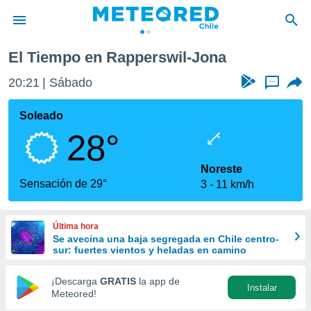
El Tiempo en Rapperswil-Jona
privacidad
20:21
Sábado
...
o de
eteored.cl)
borado por
Soleado
es para
28°
ue la
 que se
e calidad.
Noreste
eder a este
Sensación de 29°
3
11 km/h
ediante las
opciones:
Última hora
ookies y
Se avecina una baja segregada en Chile centro-
e forma
sur: fuertes vientos y heladas en camino
d digital
¡Descarga
GRATIS
la app de
Instalar
ada, basada
Meteored!
mación