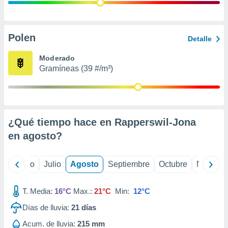
 seleccionar
o.
calización
precisa e
Polen
Detalle
ión mediante
Moderado
, publicidad
Gramíneas (39 #/m³)
dos,
 publicidad
,
ón de
¿Qué tiempo hace en Rapperswil-Jona
 desarrollo
s.
en
agosto
?
tros 1199
ios
yo
Junio
Julio
Agosto
Septiembre
Octubre
Noviemb
T. Media:
16°C
Max.:
21°C
Min:
12°C
Días de lluvia:
21
días
Acum. de lluvia:
215 mm