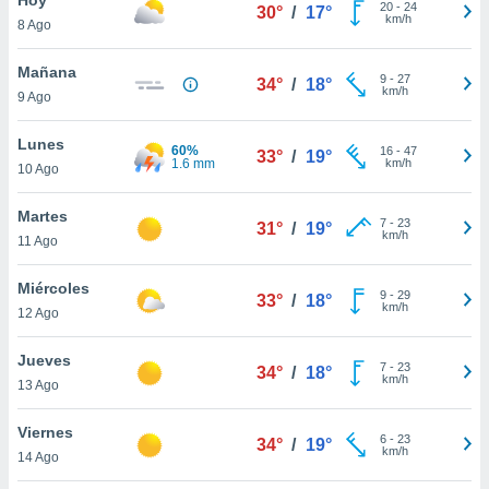
20
-
24
30°
/
17°
km/h
8 Ago
do en
 mismo.
sultar más
Mañana
9
-
27
34°
/
18°
 en nuestra
km/h
9 Ago
 Cookies
y
ualquier
Lunes
60%
16
-
47
33°
/
19°
1.6 mm
km/h
10 Ago
ento
 botón
ación de
Martes
7
-
23
31°
/
19°
kies
km/h
11 Ago
 disponible
e nuestra
Miércoles
9
-
29
.
33°
/
18°
km/h
12 Ago
IVAMENTE,
Jueves
7
-
23
34°
/
18°
km/h
13 Ago
as
 a cookies
Viernes
6
-
23
34°
/
19°
km/h
 no aceptar
14 Ago
ón de