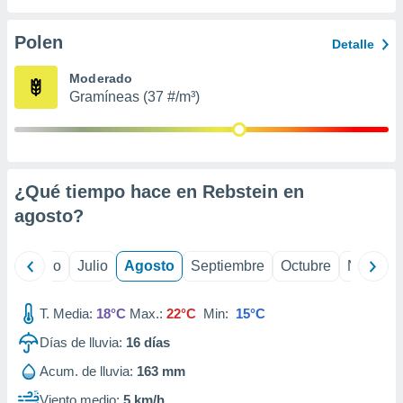
 seleccionar
o.
Polen
Detalle
calización
precisa e
Moderado
ión mediante
Gramíneas (37 #/m³)
, publicidad
dos,
 publicidad
,
¿Qué tiempo hace en Rebstein en
ón de
agosto
?
 desarrollo
s.
tros 1199
yo
Junio
Julio
Agosto
Septiembre
Octubre
Noviemb
ios
T. Media:
18°C
Max.:
22°C
Min:
15°C
Días de lluvia:
16
días
Acum. de lluvia:
163 mm
Viento medio:
5 km/h