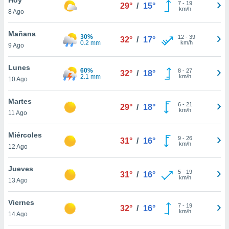
7
-
19
29°
/
15°
km/h
8 Ago
do en
 mismo.
sultar más
Mañana
30%
12
-
39
32°
/
17°
 en nuestra
0.2 mm
km/h
9 Ago
 Cookies
y
ualquier
Lunes
60%
8
-
27
32°
/
18°
2.1 mm
km/h
10 Ago
ento
 botón
ación de
Martes
6
-
21
29°
/
18°
kies
km/h
11 Ago
 disponible
e nuestra
Miércoles
9
-
26
.
31°
/
16°
km/h
12 Ago
IVAMENTE,
Jueves
5
-
19
31°
/
16°
km/h
13 Ago
as
 a cookies
Viernes
7
-
19
32°
/
16°
km/h
 no aceptar
14 Ago
ón de