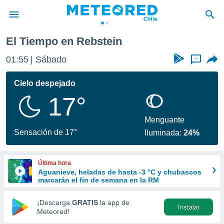
El Tiempo en Rebstein
privacidad
01:55
Sábado
...
o de
eteored.cl)
borado por
Cielo despejado
es para
17°
ue la
 que se
e calidad.
Menguante
eder a este
Sensación de 17°
Iluminada:
24%
ediante las
opciones:
Última hora
ookies y
Aguanieve, heladas de hasta -3 °C y chubascos
e forma
marcarán el fin de semana en la RM
d digital
¡Descarga
GRATIS
la app de
Instalar
ada, basada
Meteored!
mación