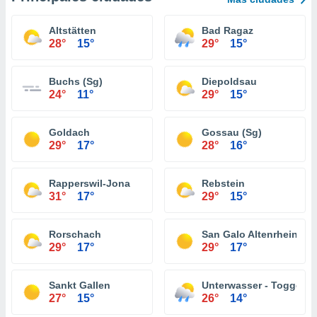
Altstätten
Bad Ragaz
28°
15°
29°
15°
Buchs (Sg)
Diepoldsau
24°
11°
29°
15°
Goldach
Gossau (Sg)
29°
17°
28°
16°
Rapperswil-Jona
Rebstein
31°
17°
29°
15°
Rorschach
San Galo Altenrhein
29°
17°
29°
17°
Sankt Gallen
Unterwasser - Toggenb
27°
15°
26°
14°